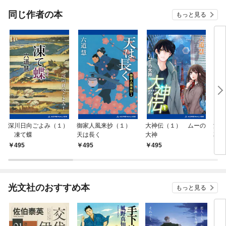
同じ作者の本
もっと見る
深川日向ごよみ（１）
御家人風来抄（１）
大神伝（１） ムーの
浦
凍て蝶
天は長く
大神
花も
495
495
495
4
光文社のおすすめ本
もっと見る