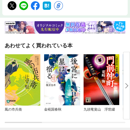
あわせてよく買われている本
風の市兵衛
金椛国春秋
九頭竜覚山 浮世綴
妻は