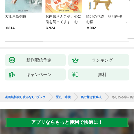
大江戸豪剣侍
お内儀さんこそ、心に
情けの花道 品川任侠
必殺
鬼を飼ってます おけ
お宿
の弦
いの戯作手帖
814
924
902
8
新刊配信予定
ランキング
キャンペーン
無料
漫画無料試し読みならdブック
歴史・時代
奥方様は仕事人
ちりぬる命～奥
アプリならもっと便利で快適に！