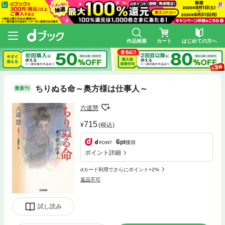
作品検索
カート
はじめての方へ
ちりぬる命～奥方様は仕事人～
最新刊
六道慧
715
(税込)
6
pt
獲得
ポイント詳細
dカード利用でさらにポイント+2%
返品不可
試し読み