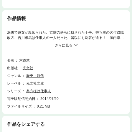
作品情報
深川で遊女が殺められた。亡骸の傍らに残された十手。持ち主の火付盗賊
改方、吉川求馬は仕事人の一人だった。留以にも刺客が迫る！ 源内率い
る仕事人を狙う一味の正体は！？ 一方で、留以の両親を殺めた猛蔵が江
戸に舞い戻ったとの報せが。猛蔵は、腕の確かな助っ人、夜振の光助を捜
しているという。留以は仇討ちの本懐を遂げるのか！？ 大好評シリーズ
第4弾。
著者
六道慧
出版社
光文社
ジャンル
歴史・時代
レーベル
光文社文庫
シリーズ
奥方様は仕事人
電子版配信開始日
2014/07/20
ファイルサイズ
0.21 MB
作品をシェアする