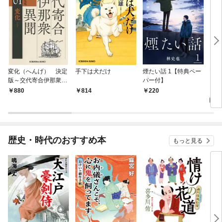
変化（へんげ） 決定
手下は犬だけ
煙たい話 1【特典ペー
マリ
版～交代寄合伊那衆異
パー付】
聞（1）～
1,
880
814
220
歴史・時代のおすすめ本
もっと見る