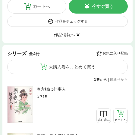
カートへ
今すぐ買う
作品をチェックする
作品情報へ
シリーズ
全4冊
お気に入り登録
未購入巻をまとめて買う
1巻から
|
最新刊から
奥方様は仕事人
715
試し読み
カートへ