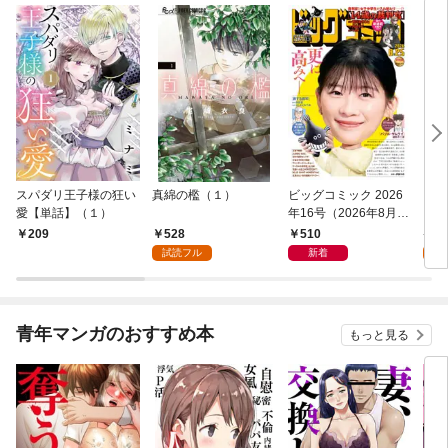
スパダリ王子様の狂い
真綿の檻（１）
ビッグコミック 2026
こん
愛【単話】（１）
年16号（2026年8月7
（１
日発売）
528
510
5
209
試読フル
新着
試
青年マンガのおすすめ本
もっと見る