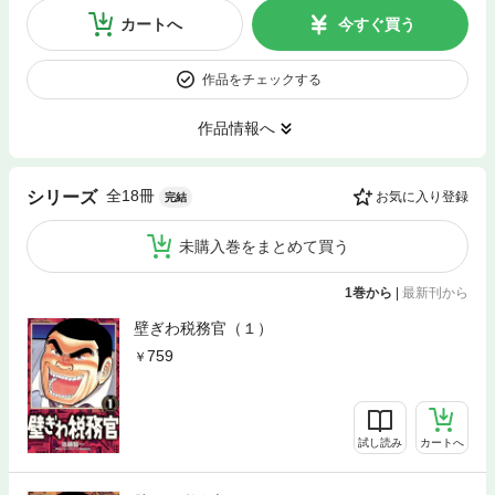
カートへ
今すぐ買う
作品をチェックする
作品情報へ
全18冊
シリーズ
お気に入り登録
完結
未購入巻をまとめて買う
1巻から
|
最新刊から
壁ぎわ税務官（１）
759
試し読み
カートへ