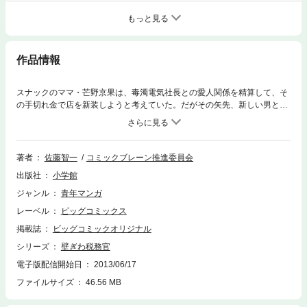
もっと見る
作品情報
スナックのママ・芒野京果は、毒濁電気社長との愛人関係を精算して、そ
の手切れ金で店を新装しようと考えていた。だがその矢先、新しい男と一
緒にいるところを写真に撮られ、手切れ金をフイにしてしまう。これでは
事業税も払えないと、石上・鐘野に泣きつく京果。調べてみると、京果の
新しい男は実はホストで、探偵社や毒濁とグルだったことが分かり……
著者
佐藤智一
コミックブレーン推進委員会
出版社
小学館
ジャンル
青年マンガ
レーベル
ビッグコミックス
掲載誌
ビッグコミックオリジナル
シリーズ
壁ぎわ税務官
電子版配信開始日
2013/06/17
ファイルサイズ
46.56 MB