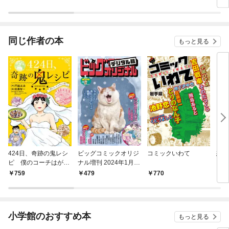
中～
同じ作者の本
もっと見る
424日、奇跡の鬼レシ
ビッグコミックオリジ
コミックいわて
想い
ピ 僕のコーチはがん
ナル増刊 2024年1月増
の妻（１）
刊号（2023年12月12
759
479
770
3
日発売）
小学館のおすすめ本
もっと見る