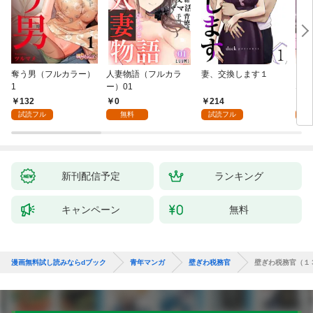
奪う男（フルカラー）
人妻物語（フルカラ
妻、交換します１
ごめ
1
ー）01
ない
132
0
214
1
試読フル
無料
試読フル
試
新刊配信予定
ランキング
キャンペーン
無料
漫画無料試し読みならdブック
青年マンガ
壁ぎわ税務官
壁ぎわ税務官（１