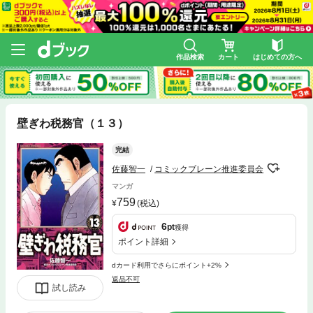
作品検索
カート
はじめての方へ
壁ぎわ税務官（１３）
完結
佐藤智一
コミックブレーン推進委員会
マンガ
759
(税込)
6
pt
獲得
ポイント詳細
dカード利用でさらにポイント+2%
返品不可
試し読み