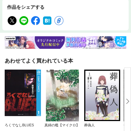
作品をシェアする
あわせてよく買われている本
ろくでなしBLUES
真綿の檻【マイクロ】
葬偽人
復讐
ン 