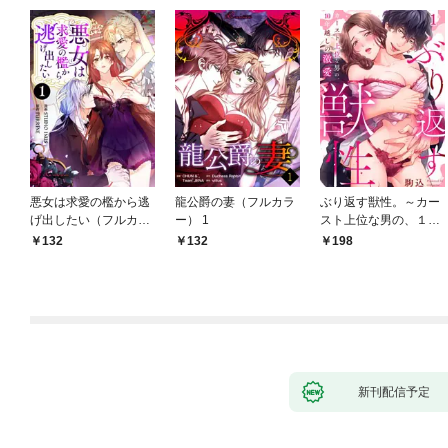
悪女は求愛の檻から逃
龍公爵の妻（フルカラ
ぶり返す獣性。～カー
げ出したい（フルカラ
ー） 1
スト上位な男の、１０
ー） 1
年越しの激愛１
132
132
198
新刊配信予定