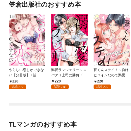
笠倉出版社のおすすめ本
やらしい恋しかできな
溺愛ランジェリー～ス
蒼くんステイ！～負け
い【分冊版】 1話
パダリ上司に勝負下着
ヒロインなので溺愛に
を見られたら淫靡な恋
は不慣れです！？～
220
220
220
が始まった～【分冊
【分冊版】 1話
試読フル
試読フル
試読フル
版】 1話
TLマンガのおすすめ本