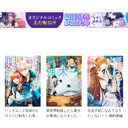
バッドエンド目前のヒ
異世界転移したら愛犬
王太子妃になんてなり
ロインに転生した私、
が最強になりました ～
たくない！！ 婚約者編
今世では恋愛するつも
シルバーフェンリルと
りがチートな兄が離し
俺が異世界暮らしを始