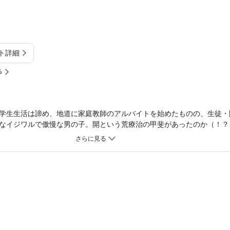
ト詳細
%
学生生活は諦め、地道に家庭教師のアルバイトを始めたものの、生徒・
なイジワルで傲慢な男の子。開という荒療治の甲斐があったのか（！？
て桃の学生生活が少しずつ華やぎ始める。しかし、“練習台”にされたと
初めて見せる冷たい表情で桃に迫り…。切なさが胸に迫る恋を描いた表
ァーストコミック★