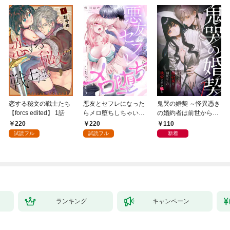
恋する秘文の戦士たち
悪友とセフレになった
鬼哭の婚契 ～怪異憑き
【forcs edited】 1話
らメロ堕ちしちゃいそ
の婚約者は前世からの
う(1)
執愛で私を蝕む～
220
220
110
（1）
試読フル
試読フル
新着
ランキング
キャンペーン