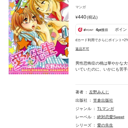
マンガ
440
(税込)
ポイン
4
pt
獲得
dカード利用でさらにポイント+2
返品不可
男性恐怖症の桃は華やかな大
いていたのに、いかにも苦手
とも会話ができるようになっ
いうことにも慣れたら？」と
キのLOVE&Hいっぱいのフ
著者
左野みんじ
出版社
笠倉出版社
ジャンル
TLマンガ
レーベル
絶対恋愛Sweet
シリーズ
愛の先生