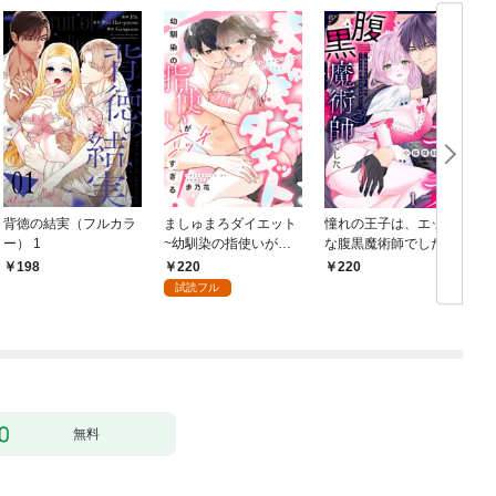
背徳の結実（フルカラ
ましゅまろダイエット
憧れの王子は、エッチ
ー） 1
~幼馴染の指使いがエ
な腹黒魔術師でした～
ッチすぎる！~(1)
閨指導係なのに、彼の
220
198
220
ミダラな魔法にかない
試読フル
ません！～(1)
【
無料