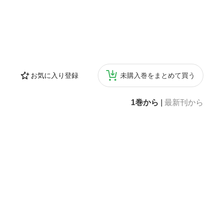
お気に入り登録
未購入巻をまとめて買う
1巻から
|
最新刊から