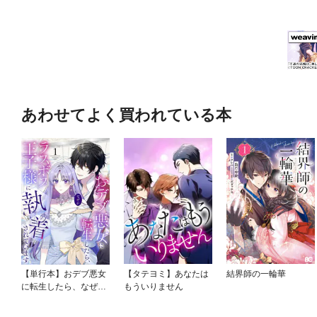
あわせてよく買われている本
【単行本】おデブ悪女
【タテヨミ】あなたは
結界師の一輪華
に転生したら、なぜか
もういりません
ラスボス王子様に執着
されています