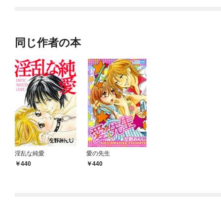
同じ作者の本
淫乱な純愛
愛の先生
440
440