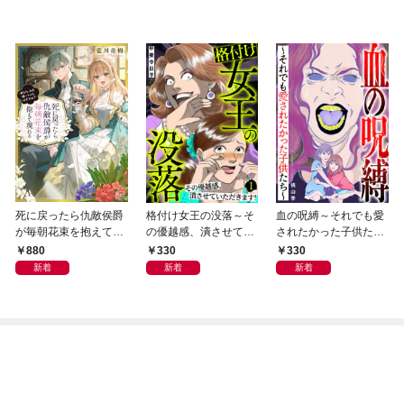
死に戻ったら仇敵侯爵
格付け女王の没落～そ
血の呪縛～それでも愛
が毎朝花束を抱えて現
の優越感、潰させてい
されたかった子供たち
れる -あなた、私を嫌
ただきます！～ 1巻
～
880
330
330
っていたはずでは？-
新着
新着
新着