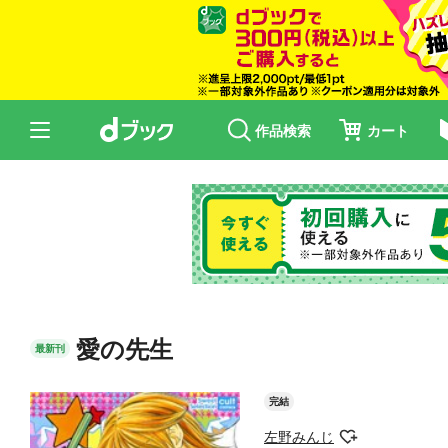
作品検索
カート
愛の先生
最新刊
完結
左野みんじ