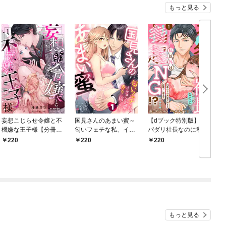
もっと見る
妄想こじらせ令嬢と不
国見さんのあまい蜜～
【dブック特別版】ス
機嫌な王子様【分冊
匂いフェチな私、イケ
パダリ社長なのに私以
版】 1話
メン先輩の香りに囚わ
外は××NG！？～10年
220
220
220
れてます～【分冊版】
ぶりの再会で始まる淫
1話
靡で一途な恋～【分冊
版】 1話
もっと見る