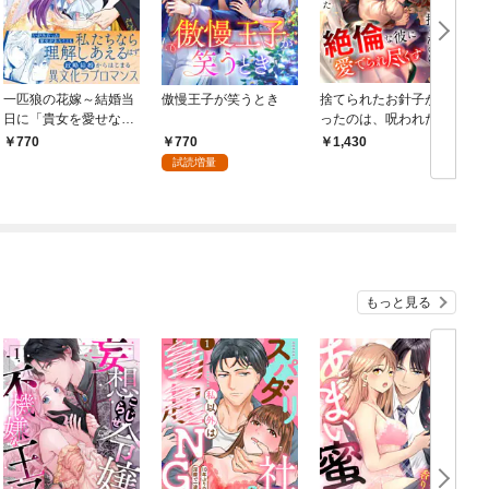
一匹狼の花嫁～結婚当
傲慢王子が笑うとき
捨てられたお針子が拾
日に「貴女を愛せな
ったのは、呪われた王
い」と言っていた旦那
子でした 絶倫な彼に
770
770
1,430
さまの様子がおかしい
愛でられ尽くす
試読増量
のですが～【電子限定
特典付き】【コミック
ス版】 1巻
もっと見る