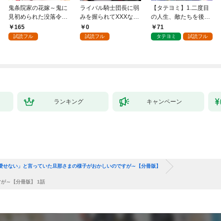
鬼条院家の花嫁～鬼に
ライバル騎士団長に弱
【タテヨミ】1.二度目
見初められた没落令嬢
みを握られてXXXな勝
の人生、敵たちを後悔
～１
負をすることになりま
させてみせます
165
0
71
した第1話
試読フル
試読フル
タテヨミ
試読フル
ランキング
キャンペーン
愛せない」と言っていた旦那さまの様子がおかしいのですが～【分冊版】
が～【分冊版】 1話