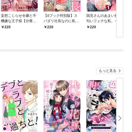
妄想こじらせ令嬢と不
【dブック特別版】ス
国見さんのあまい蜜～
機嫌な王子様【分冊
パダリ社長なのに私以
匂いフェチな私、イケ
版】 1話
外は××NG！？～10年
メン先輩の香りに囚わ
220
220
220
ぶりの再会で始まる淫
れてます～【分冊版】
靡で一途な恋～【分冊
1話
版】 1話
もっと見る