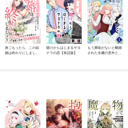
身ごもったら、この結
賭けからはじまるサヨ
もう興味がないと離婚
婚は終わりにしましょ
ナラの恋【単話版】
された令嬢の意外と楽
う～身代わり花嫁はＳ
しい新生活【単話】
系弁護士の溺愛に毎夜
甘く啼かされる～【分
冊版】