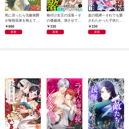
死に戻ったら仇敵侯爵
格付け女王の没落～そ
血の呪縛～それでも愛
が毎朝花束を抱えて現
の優越感、潰させてい
されたかった子供たち
れる -あなた、私を嫌
ただきます！～ 1巻
～
880
330
330
っていたはずでは？-
新着
新着
新着