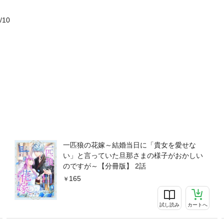
/10
一匹狼の花嫁～結婚当日に「貴女を愛せな
い」と言っていた旦那さまの様子がおかしい
のですが～【分冊版】 2話
165
試し読み
カートへ