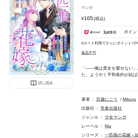
マンガ
165
(税込)
ポイン
1
pt
獲得
dカード利用でさらにポイント+2
返品不可
「――俺は貴女を愛せない」
た。ようやく平和条約が結ば
シュトのもとへ嫁ぐことに。
試し読み
が縮まってもお互いを愛し合
惹かれていき…！
著者
百迦にごう
Mikura
出版社
笠倉出版社
ジャンル
少女マンガ
レーベル
Niμ
シリーズ
一匹狼の花嫁～