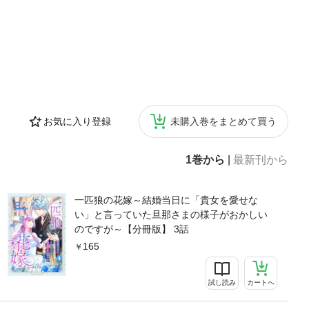
お気に入り登録
未購入巻をまとめて買う
1巻から
|
最新刊から
一匹狼の花嫁～結婚当日に「貴女を愛せな
い」と言っていた旦那さまの様子がおかしい
のですが～【分冊版】 3話
165
試し読み
カートへ