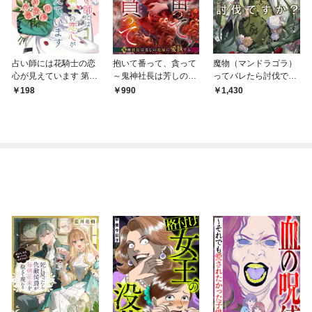
占い師には花騎士の恋
抱いて番って、貪って
魔物（マンドラゴラ）
心が見えています 第1
～鬼神社長は芳しの花
ってバレたら討伐です
話
嫁に愛執する～
か？１ ～花の魔女は
198
990
1,430
ひっそり平穏に暮らし
たい～【電子書店共通
特典SS付】