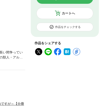
カートへ
作品をチェックする
作品をシェアする
長い間争ってい
の獣人・アルノ
。どんなに距離
知れば知るほど
のですが～【分冊