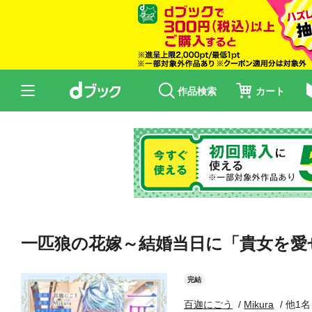
作品検索
カート
一匹狼の花嫁～結婚当日に「貴女を愛
完結
百迦にごう
Mikura
他1名