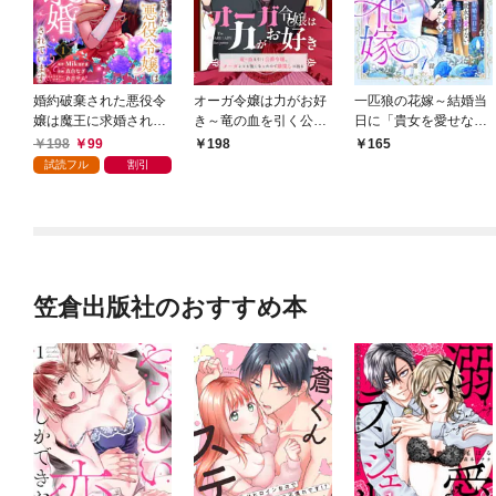
婚約破棄された悪役令
オーガ令嬢は力がお好
一匹狼の花嫁～結婚当
嬢は魔王に求婚されて
き～竜の血を引く公爵
日に「貴女を愛せな
います1
令嬢、オーガよりも強
い」と言っていた旦那
198
99
198
165
くなったので婿探しに
さまの様子がおかしい
試読フル
割引
出る～ 第1話
のですが～【分冊版】
1話
笠倉出版社のおすすめ本