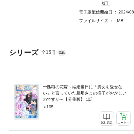
版】
電子版配信開始日
2024/08
ファイルサイズ
- MB
シリーズ
全15冊
完結
一匹狼の花嫁～結婚当日に「貴女を愛せな
い」と言っていた旦那さまの様子がおかしい
のですが～【分冊版】 1話
165
試し読み
カートへ