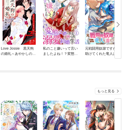
Love Jossie 黒天狗
私のこと嫌いって言い
元戦闘用奴隷ですが、
の婚礼～あやかしの旦
ましたよね！？変態公
助けてくれた竜人は番
那様に攫われて～
爵による困った溺愛結
だそうです。【分冊
婚生活
版】
もっと見る