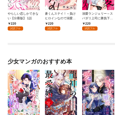
やらしい恋しかできな
蒼くんステイ！～負け
溺愛ランジェリー～ス
い【分冊版】 1話
ヒロインなので溺愛に
パダリ上司に勝負下着
は不慣れです！？～
を見られたら淫靡な恋
220
220
220
【分冊版】 1話
が始まった～【分冊
試読フル
試読フル
試読フル
版】 1話
少女マンガのおすすめ本