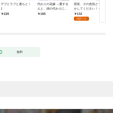
デブとラブと過ちと！
代わりの花嫁 ～愛する
団長、その色気どうに
＆
1
人と、姉の代わりに結
かしてください！～魔
婚します～ 1
力なしのお世話係は魅
132
220
165
了なんてされません～
試読フル
１
無料