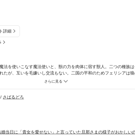
ト詳細
%
魔法を使いこなす魔法使いと、獣の力を肉体に宿す獣人。二つの種族は
れたが、互いを毛嫌いし交流もない。二国の平和のためフェリシアは狼
しかも魔法使いの力の象徴である魔力をその首の枷に封じた状態で――
うことはない政略結婚。それなのに、フェリシアの心はアルノシュトを
さばるどろ
結婚当日に「貴女を愛せない」と言っていた旦那さまの様子がおかしい