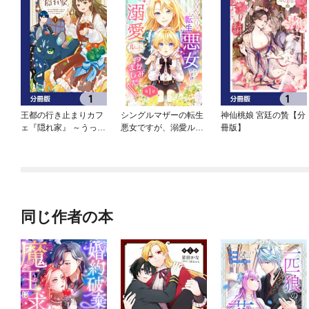
王都の行き止まりカフ
シングルマザーの転生
神仙桃娘 宮廷の贄【分
ェ『隠れ家』 ～うっか
悪女ですが、溺愛ルー
冊版】
り魔法使いになった私
トつかみました！【単
の店に筆頭文官様がく
話版】
つろぎに来ます～【分
冊版】
同じ作者の本