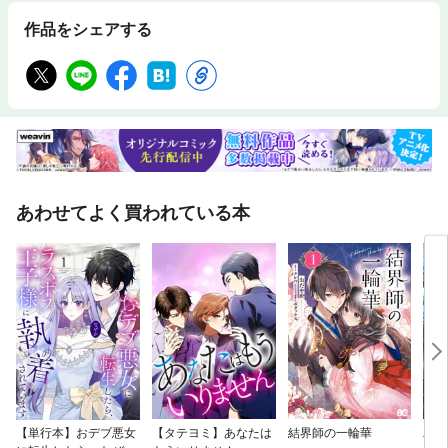
作品をシェアする
あわせてよく買われている本
【単行本】おデブ悪女
【タテヨミ】あなたは
結界師の一輪華
バッ