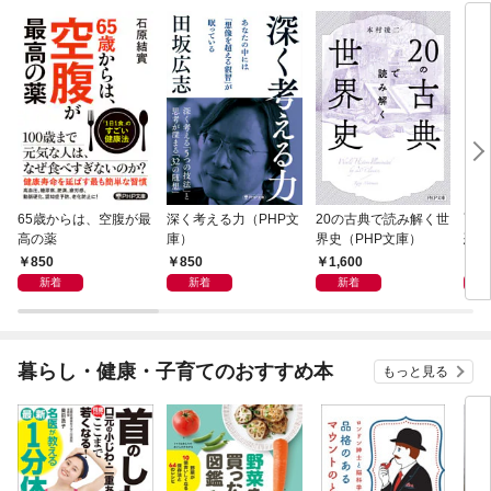
65歳からは、空腹が最
深く考える力（PHP文
20の古典で読み解く世
面白
高の薬
庫）
界史（PHP文庫）
恐竜
850
850
1,600
9
新着
新着
新着
暮らし・健康・子育てのおすすめ本
もっと見る