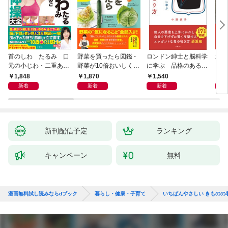
首のしわ たるみ 口
野菜を買ったら図鑑 -
ロンドン紳士と脳科学
新版
元の小じわ・二重あ
野菜が10倍おいしくな
に学ぶ 品格のあるマ
ご 何歳からでもここ
る保存法と64のレシピ
ウントのとり方
1,848
1,870
1,540
1,
まで若くなる！ 名医
-
新着
新着
新着
が教える最新１分体操
大全
新刊配信予定
ランキング
キャンペーン
無料
漫画無料試し読みならdブック
暮らし・健康・子育て
いちばんやさしい きものの