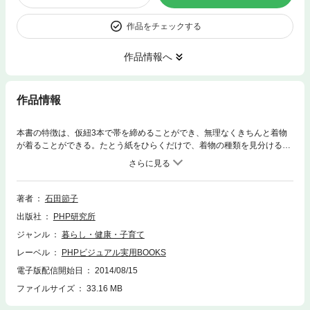
作品をチェックする
作品情報へ
作品情報
本書の特徴は、仮紐3本で帯を締めることができ、無理なくきちんと着物
が着ることができる。たとう紙をひらくだけで、着物の種類を見分けるこ
とができるようになる。「自分の体に合った着こなし」を目指すので、補
正をしない。だから、着物を着ていて体がラク（石田流の特徴）。自分で
できるお手入れ、お直しも紹介。「着物を持つ ⇒ 着る前 ⇒ 着た後
は、どうしたらよいの？」がわかるので、初心者でも安心。一重太鼓、二
著者
石田節子
重太鼓も30分ほどで一人で着られるようになる。きものに興味がある、家
出版社
PHP研究所
にあるきものを着てみたい……と思っている方は意外と多いのではないで
しょうか。上達のコツは、「きものを着て出かけてみる」こと。自分で着
ジャンル
暮らし・健康・子育て
てみると思っていたほど難しくないことがわかります。まずは、着てみて
レーベル
PHPビジュアル実用BOOKS
ください。そして、きもののよさをぜひ、実感してください！
電子版配信開始日
2014/08/15
ファイルサイズ
33.16 MB