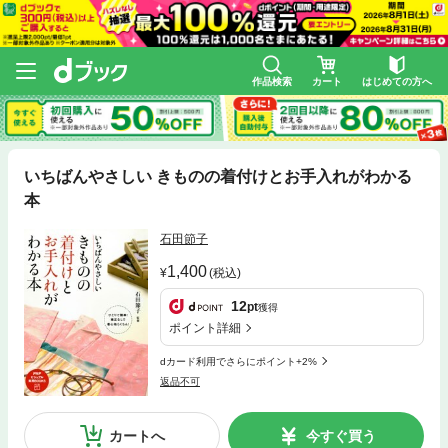
作品検索
カート
はじめての方へ
いちばんやさしい きものの着付けとお手入れがわかる
本
石田節子
1,400
(税込)
12
pt
獲得
ポイント詳細
dカード利用でさらにポイント+2%
返品不可
カートへ
今すぐ買う