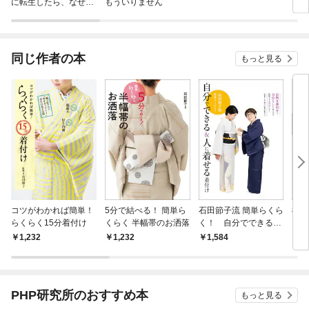
に転生したら、なぜか
もういりません
ロイ
ラスボス王子様に執着
今世
されています
りが
てく
OMI
同じ作者の本
もっと見る
コツがわかれば簡単！
5分で結べる！ 簡単ら
石田節子流 簡単らくら
8分
らくらく15分着付け
くらく 半幅帯のお洒落
く！ 自分でできる＆
く！
人に着せる着付け
軽で
1,232
1,232
1,584
1,
PHP研究所のおすすめ本
もっと見る