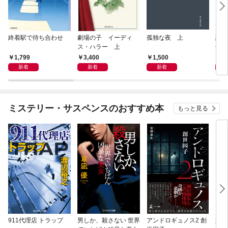
終着駅で待ち合わせ
劇場の子 イーディ
孤独な夜 上
恐竜
ス・ハラー 上
化石
の物
1,799
3,400
1,500
3,
新着
新着
新着
ミステリー・サスペンスのおすすめ本
もっと見る
911代理店 トラップ
男しか、殺さない 世界
アンドロギュノス2 創
姐御