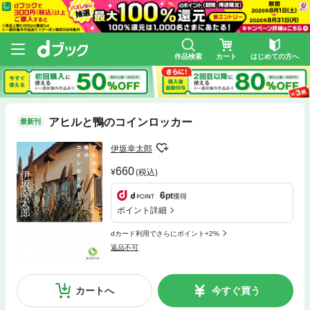
作品検索
カート
はじめての方へ
アヒルと鴨のコインロッカー
最新刊
伊坂幸太郎
660
(税込)
6
pt
獲得
ポイント詳細
dカード利用でさらにポイント+2%
返品不可
カートへ
今すぐ買う