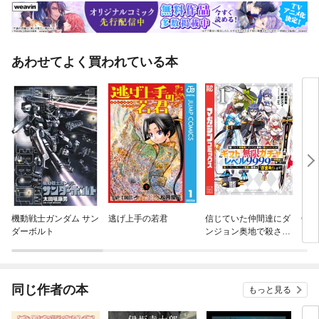
あわせてよく買われている本
機動戦士ガンダム サン
逃げ上手の若君
信じていた仲間達にダ
Gメ
ダーボルト
ンジョン奥地で殺され
かけたがギフト『無限
ガチャ』でレベル９９
９９の仲間達を手に入
れて元パーティーメン
同じ作者の本
もっと見る
バーと世界に復讐＆
『ざまぁ！』します！