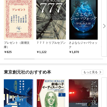
プレゼント（新潮文
７７７ トリプルセブン
さよならジャバウォッ
マイ
庫）
ク
サン
825
1,122
1,870
7
東京創元社のおすすめ本
もっと見る