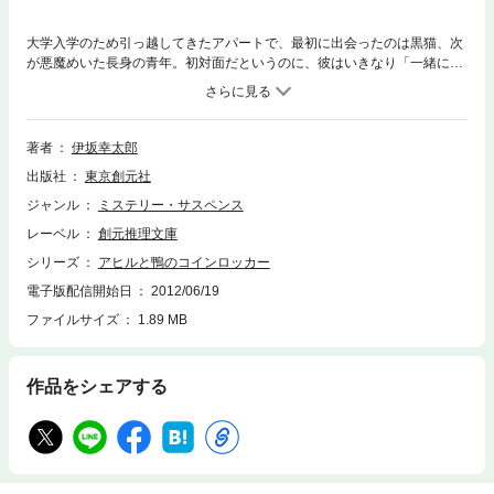
大学入学のため引っ越してきたアパートで、最初に出会ったのは黒猫、次
が悪魔めいた長身の青年。初対面だというのに、彼はいきなり「一緒に本
屋を襲わないか」と持ちかけてきた。標的は――たった一冊の広辞苑。僕
は訪問販売の口車に乗せられ、危うく数十万円の教材を買いそうになった
実績を持っているが、書店強盗は訪問販売とは訳が違う。しかし決行の
夜、あろうことか僕はモデルガンを持って、書店の裏口に立ってしまった
著者
伊坂幸太郎
のだ！ 四散した断片が描き出す物語の全体像とは？ 注目の気鋭による
出版社
東京創元社
清冽な傑作。第25回吉川英治文学新人賞受賞作。
ジャンル
ミステリー・サスペンス
レーベル
創元推理文庫
シリーズ
アヒルと鴨のコインロッカー
電子版配信開始日
2012/06/19
ファイルサイズ
1.89 MB
作品をシェアする