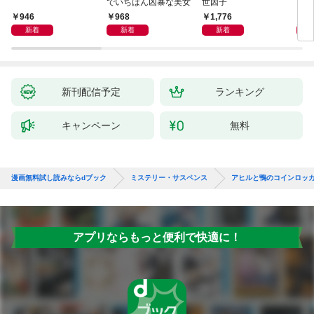
でいちばん凶暴な美女
世因子
946
968
1,776
1,
新着
新着
新着
新刊配信予定
ランキング
キャンペーン
無料
漫画無料試し読みならdブック
ミステリー・サスペンス
アヒルと鴨のコインロッ
アプリならもっと便利で快適に！