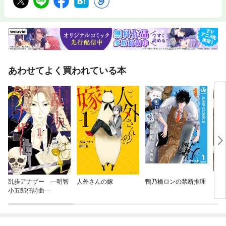
あわせてよく買われている本
乱歩アナザー —明智
人外さんの嫁
鴨乃橋ロンの禁断推理
この
小五郎狂詩曲—