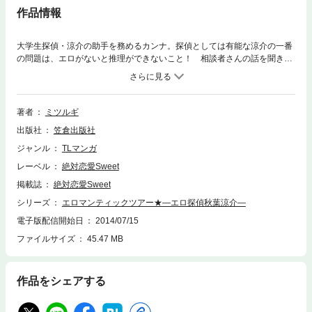
作品情報
大学生探偵・涼介の助手を務めるカンナ。探偵としては有能な涼介の一番
の問題は、エロがないと推理ができないこと！ 相談者さんの話を聞きな
がらも、その手はカンナのカラダをまさぐってくる。いじられ感じさせら
れ、推理が終われば放置される…自分勝手な涼介の助手なんかやってられ
ない！と思うカンナだったが…。涼介とカンナがＨを糧に見事推理！の
「快感レベル５」に、同シリーズ「ピアノの王子様」「エロマンティック
著者
ミツルギ
ツアー★」を収録。エロと推理がぎゅっとつまったラブミステリー！
出版社
笠倉出版社
ジャンル
TLマンガ
レーベル
絶対恋愛Sweet
掲載誌
絶対恋愛Sweet
シリーズ
エロマンティックツアー★―エロ探偵秋葉涼介―
電子版配信開始日
2014/07/15
ファイルサイズ
45.47 MB
作品をシェアする