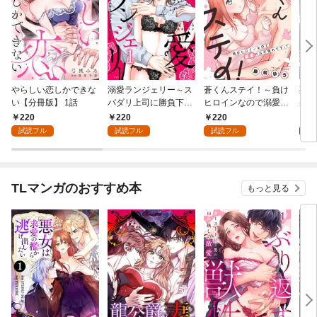
やらしい恋しかできな
溺愛ランジェリー～ス
蒼くんステイ！～負け
死に
い【分冊版】 1話
パダリ上司に勝負下着
ヒロインなので溺愛に
が毎
を見られたら淫靡な恋
は不慣れです！？～
れる
220
220
220
8
が始まった～【分冊
【分冊版】 1話
って
試読フル
試読フル
試読フル
版】 1話
TLマンガのおすすめ本
もっと見る