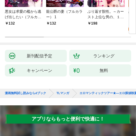
悪女は求愛の檻から逃
龍公爵の妻（フルカラ
ぶり返す獣性。～カー
恋す
げ出したい（フルカラ
ー） 1
スト上位な男の、１０
【fo
ー） 1
年越しの激愛１
2
132
132
198
試
新刊配信予定
ランキング
キャンペーン
無料
漫画無料試し読みならdブック
TLマンガ
エロマンティックツアー★―エロ探偵秋
アプリならもっと便利で快適に！