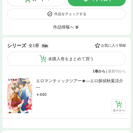
作品をチェックする
作品情報へ
全1冊
シリーズ
お気に入り登録
完結
未購入巻をまとめて買う
1巻から
|
最新刊から
エロマンティックツアー★―エロ探偵秋葉涼介
―
440
カートへ