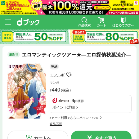
作品検索
カート
はじめての方へ
エロマンティックツアー★―エロ探偵秋葉涼介―
最新刊
完結
ミツルギ
マンガ
440
(税込)
4
pt
獲得
ポイント詳細
dカード利用でさらにポイント+2%
返品不可
カートへ
今すぐ買う