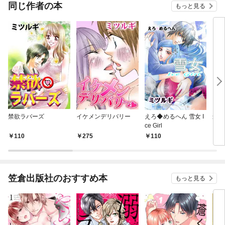
同じ作者の本
もっと見る
禁欲ラバーズ
イケメンデリバリー
えろ◆めるへん 雪女 I
最愛
ce Girl
メン
（１
110
275
110
4
笠倉出版社のおすすめ本
もっと見る