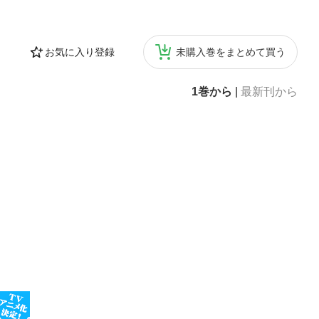
お気に入り登録
未購入巻をまとめて買う
1巻から
|
最新刊から