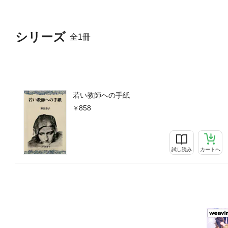
シリーズ
全1冊
若い教師への手紙
858
試し読み
カートへ