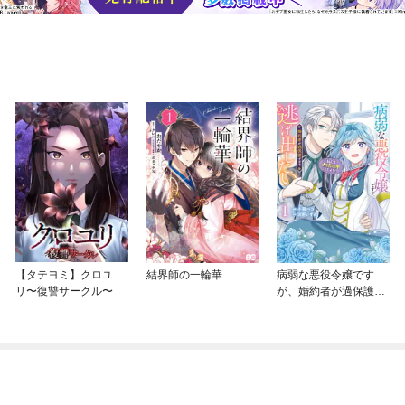
【タテヨミ】クロユ
結界師の一輪華
病弱な悪役令嬢です
リ〜復讐サークル〜
が、婚約者が過保護す
ぎて逃げ出したい(私た
ち犬猿の仲でしたよ
ね！？)