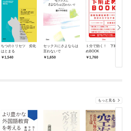
ちつのトリセツ 劣化
セックスにさよならは
１分で効く！ 下痢止
はとまる
言わないで
めBOOK
対
1,540
1,650
1,760
F
2
もっと見る