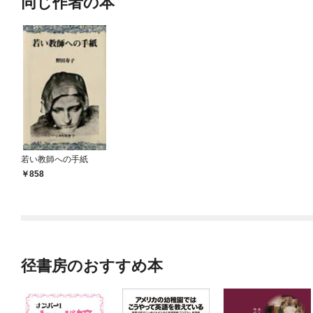
同じ作者の本
若い教師への手紙
858
径書房のおすすめ本