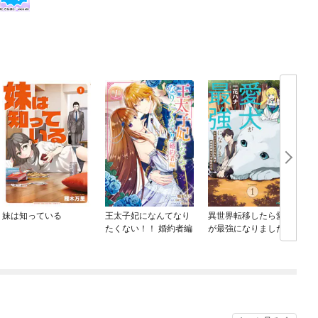
妹は知っている
王太子妃になんてなり
異世界転移したら愛犬
たくない！！ 婚約者編
が最強になりました ～
シルバーフェンリルと
俺が異世界暮らしを始
めたら～ THE COMIC