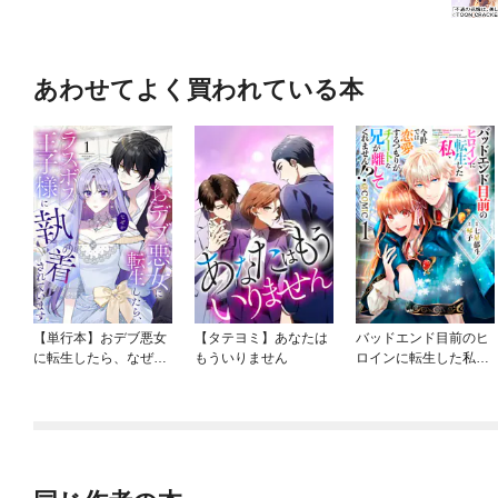
あわせてよく買われている本
【単行本】おデブ悪女
【タテヨミ】あなたは
バッドエンド目前のヒ
に転生したら、なぜか
もういりません
ロインに転生した私、
ラスボス王子様に執着
今世では恋愛するつも
されています
りがチートな兄が離し
てくれません！？@C
OMIC