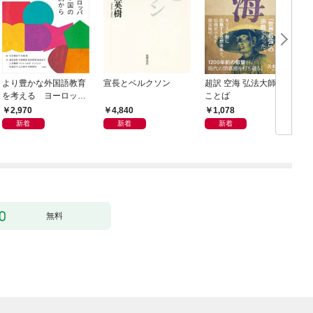
より豊かな外国語教育
宣長とベルクソン
超訳 空海 弘法大師の
を考える ヨーロッパ
ことば
9か国の事例から
2,970
4,840
1,078
新着
新着
新着
無料