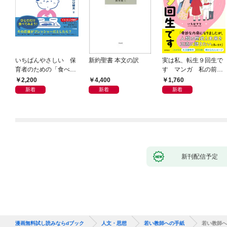
いちばんやさしい 保
新約聖書 本文の訳
実は私、転生９回生で
育者のための「食べな
す マンガ 私の前世
い子」サポートＢＯＯ
物語
2,200
4,400
1,760
Ｋ 偏食・少食のお悩
新着
新着
新着
み解決！
新刊配信予定
漫画無料試し読みならdブック
人文・思想
若い教師への手紙
若い教師へ