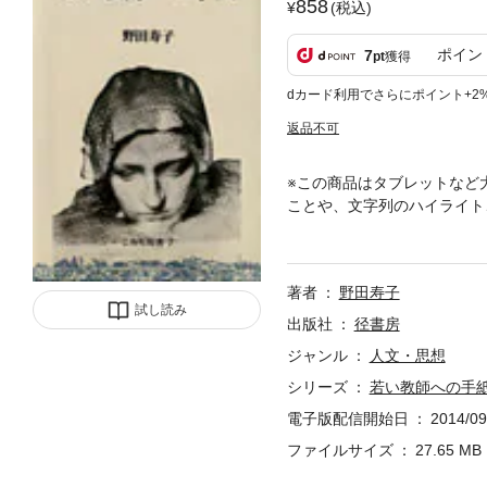
858
(税込)
ポイン
7
pt
獲得
dカード利用でさらにポイント+2
返品不可
※この商品はタブレットなど
ことや、文字列のハイライト
教師を生き生きとさせ、生徒
著者
野田寿子
試し読み
出版社
径書房
ジャンル
人文・思想
シリーズ
若い教師への手
電子版配信開始日
2014/09
ファイルサイズ
27.65 MB