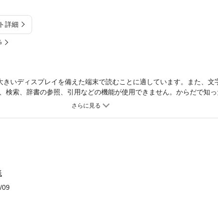
ト詳細
%
大きいディスプレイを備えた端末で読むことに適しています。また、文
、検索、辞書の参照、引用などの機能が使用できません。からだで知っ
を輝かせる。教育現場の荒廃と対比しつつ、若い教師へ語りかける。
紙
/09