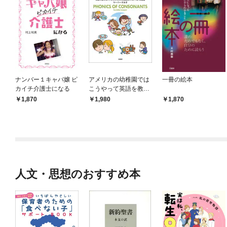
ナンバー１キャバ嬢 ピ
アメリカの幼稚園では
一冊の絵本
カイチ介護士になる
こうやって英語を教え
ている
1,870
1,980
1,870
人文・思想のおすすめ本