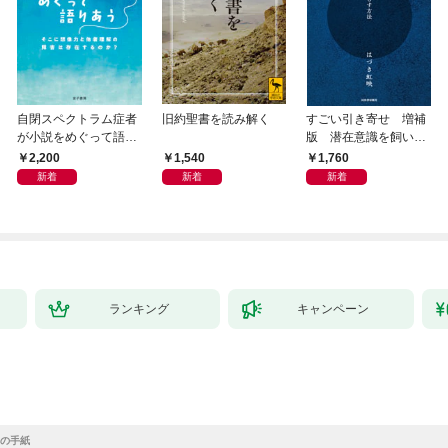
自閉スペクトラム症者
旧約聖書を読み解く
すごい引き寄せ 増補
が小説をめぐって語り
版 潜在意識を飼い馴
あう
らす方法
2,200
1,540
1,760
新着
新着
新着
ランキング
キャンペーン
の手紙