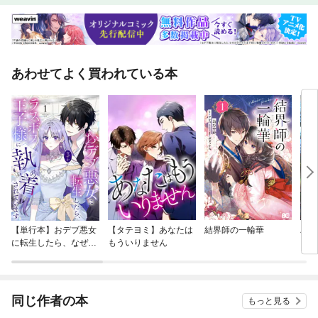
あわせてよく買われている本
【単行本】おデブ悪女
【タテヨミ】あなたは
結界師の一輪華
バッ
に転生したら、なぜか
もういりません
ロイ
ラスボス王子様に執着
今世
されています
りが
てく
OMI
同じ作者の本
もっと見る