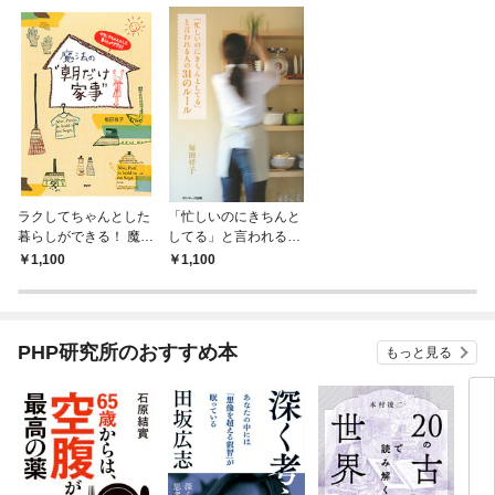
ラクしてちゃんとした
「忙しいのにきちんと
暮らしができる！ 魔法
してる」と言われる人
の“朝だけ家事”
の３１のルール
1,100
1,100
PHP研究所のおすすめ本
もっと見る