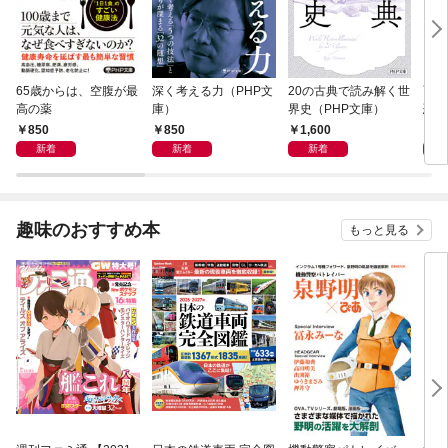
65歳からは、空腹が最
深く考える力（PHP文
20の古典で読み解く世
面白
高の薬
庫）
界史（PHP文庫）
恐竜
850
850
1,600
9
新着
新着
新着
趣味のおすすめ本
もっと見る