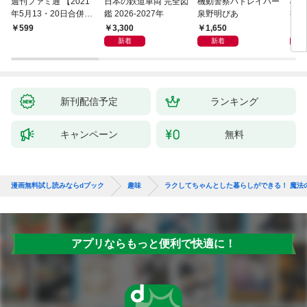
週刊ファミ通 【2021
日本の鉄道車両 完全図
機動警察パトレイバー
機動
年5月13・20日合併
鑑 2026-2027年
泉野明ぴあ
後藤
号】
3,300
1,650
1,
599
新着
新着
新刊配信予定
ランキング
キャンペーン
無料
漫画無料試し読みならdブック
趣味
ラクしてちゃんとした暮らしができる！ 魔法の
アプリならもっと便利で快適に！