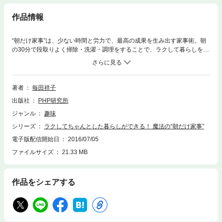
作品情報
“朝だけ家事”は、少ない時間と労力で、最高の成果を生み出す家事術。朝
の30分で段取りよく掃除・洗濯・調理をすることで、ラクして暮らしを快
適にする方法を紹介。朝に30分だけ早起きして家事をこなすだけ。ちょっ
とがんばればできて、こんなに気持ちよい毎日が送れるようになる。家事
に追われて、「アレもしなきゃ、コレもしなきゃ」という強迫観念に追わ
れている人や、自分の時間がほしい人に、ぜひおすすめ。“朝だけ家事”を
著者
毎田祥子
行えば、家事を上手にこなしてできた時間を、自分のお楽しみ時間を持つ
出版社
PHP研究所
こともできて、気持ちに余裕をもつこともできるし、“やっつけ家事”か
ら、コントロールできてクリエイティブな“スリム家事”に変化する。一生
ジャンル
趣味
つきあっていくものだから、無理をせずご機嫌な日々をめざそう。
シリーズ
ラクしてちゃんとした暮らしができる！ 魔法の“朝だけ家事”
電子版配信開始日
2016/07/05
ファイルサイズ
21.33 MB
作品をシェアする