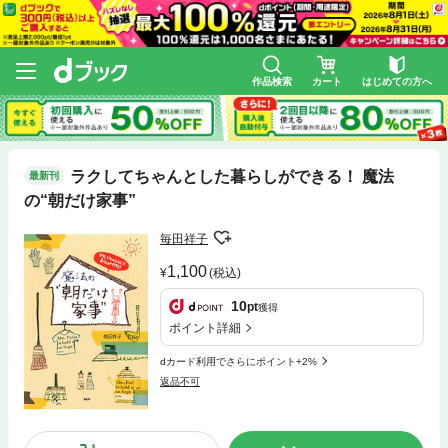
作品検索
カート
はじめての方へ
ラクしてちゃんとした暮らしができる！ 魔法
最新刊
の“朝だけ家事”
毎田祥子
1,100
(税込)
10
pt
獲得
ポイント詳細
dカード利用でさらにポイント+2%
返品不可