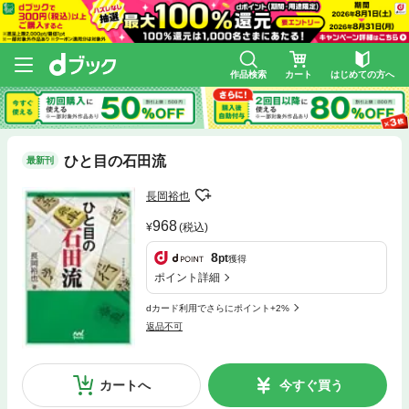
作品検索
カート
はじめての方へ
ひと目の石田流
最新刊
長岡裕也
968
(税込)
8
pt
獲得
ポイント詳細
dカード利用でさらにポイント+2%
返品不可
カートへ
今すぐ買う