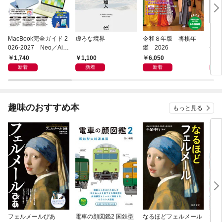
MacBook完全ガイド 2
虚ろな境界
令和８年版 将棋年
つく
026-2027 Neo／Air
鑑 2026
像生
／Pro対応
1,740
1,100
6,050
4,
新着
新着
新着
趣味のおすすめ本
もっと見る
フェルメールぴあ
電車の顔図鑑2 国鉄型
なるほどフェルメール
大人