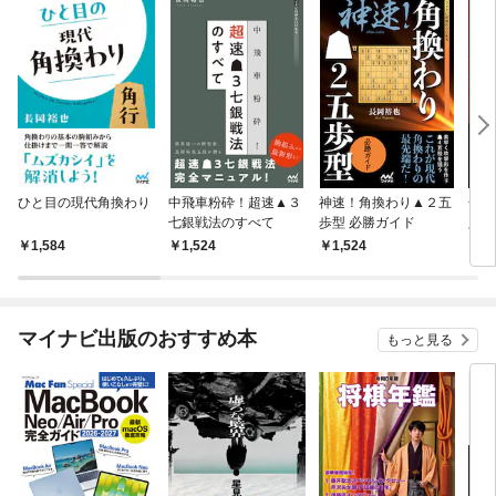
ひと目の現代角換わり
中飛車粉砕！超速▲３
神速！角換わり▲２五
全戦
七銀戦法のすべて
歩型 必勝ガイド
定跡
1,584
1,524
1,524
1,
マイナビ出版のおすすめ本
もっと見る