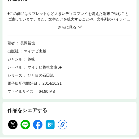
※この商品はタブレットなど大きいディスプレイを備えた端末で読むこと
に適しています。また、文字だけを拡大することや、文字列のハイライ
ト、検索、辞書の参照、引用などの機能が使用できません。基本変化をし
っかり解説！ ひと目で石田流が分かる本将棋上達の絶対条件と言われる
のが、得意戦法を１つ持つことです。戦法に親しみ、「攻めの形」と「守
りの形」を覚えると、自ら局面をリードできるようになります。本書で取
著者
長岡裕也
り上げているのは、石田流と呼ばれる積極的な振り飛車です。「定跡ナビ
出版社
マイナビ出版
ゲーター」長岡五段が、駒組みの注意点や仕掛けのタイミングなどを、初
級者でも分かるよう丁寧に解説しています。美濃囲いの堅陣と、敵陣を一
ジャンル
趣味
瞬で切り裂く破壊力を併せ持つ石田流をあなたのものにしてください。■C
レーベル
マイナビ将棋文庫SP
ONTENTS第１章：石田流三間飛車の基本／第２章：△５三銀型持久戦／
第３章：△６三銀型持久戦／第４章：△６三銀型急戦／第５章：角交換型
シリーズ
ひと目の石田流
／第６章：相振り飛車／第７章：相三間飛車／第８章：後手番での石田流
電子版配信開始日
2014/10/21
ファイルサイズ
64.80 MB
作品をシェアする