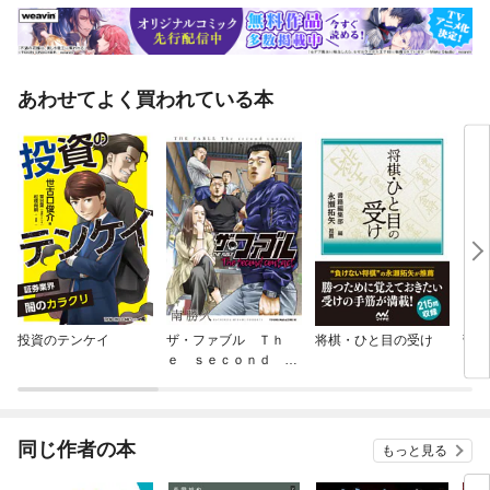
あわせてよく買われている本
投資のテンケイ
ザ・ファブル Ｔｈ
将棋・ひと目の受け
菅井
ｅ ｓｅｃｏｎｄ ｃ
り飛
ｏｎｔａｃｔ
同じ作者の本
もっと見る