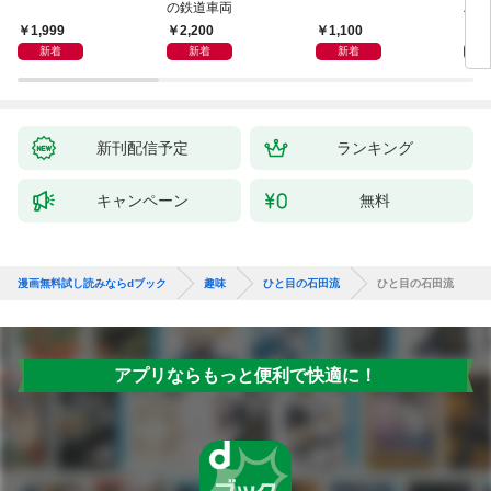
の鉄道車両
ハン
1,999
2,200
1,100
1,
新着
新着
新着
新刊配信予定
ランキング
キャンペーン
無料
漫画無料試し読みならdブック
趣味
ひと目の石田流
ひと目の石田流
アプリならもっと便利で快適に！