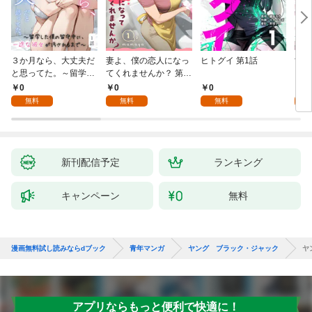
３か月なら、大丈夫だ
妻よ、僕の恋人になっ
ヒトグイ 第1話
世界
と思ってた。～留学し
てくれませんか？ 第1
レベ
た僕の留守中に、一途
話
0
0
0
0
な彼女が汚されるまで
無料
無料
無料
～ 1話
新刊配信予定
ランキング
キャンペーン
無料
漫画無料試し読みならdブック
青年マンガ
ヤング ブラック・ジャック
ヤ
アプリならもっと便利で快適に！