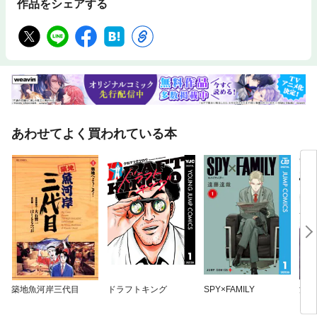
作品をシェアする
あわせてよく買われている本
築地魚河岸三代目
ドラフトキング
SPY×FAMILY
満州