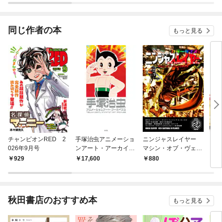
同じ作者の本
もっと見る
チャンピオンRED 2
手塚治虫アニメーショ
ニンジャスレイヤー
アト
026年9月号
ンアート・アーカイブ
マシン・オブ・ヴェン
グ（
ス
ジェンス カラーライ
929
17,600
880
7
ズ版 第一部 ネオサ
イタマ・イン・フレイ
ム
秋田書店のおすすめ本
もっと見る