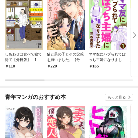
しあわせは食べて寝て
猫と男の子とその父親
ママ友にハブられてぼ
ワタ
待て【分冊版】 1
を買いました。【分冊
っち主婦になりました
版】
版】 1
【分冊版】 1
110
220
165
1
青年マンガのおすすめ本
もっと見る