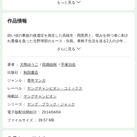
もっと見る
作品情報
幼い頃の事故の後遺症を発症した高校生・間黒男と、恨みを持つ者に刺さ
れ重傷を負った元野球部のエース・矢島。車椅子生活を送る2人の少年の
前に車椅子バスケットを推進する医者が現れて…。
著者
大熊ゆうご
田畑由秋
手塚治虫
出版社
秋田書店
ジャンル
青年マンガ
レーベル
ヤングチャンピオン・コミックス
掲載誌
ヤングチャンピオン
シリーズ
ヤング ブラック・ジャック
電子版配信開始日
2014/04/04
ファイルサイズ
39.57 MB