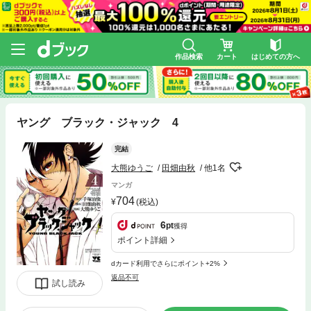
作品検索
カート
はじめての方へ
ヤング ブラック・ジャック 4
完結
大熊ゆうご
田畑由秋
他1名
マンガ
704
(税込)
6
pt
獲得
ポイント詳細
dカード利用でさらにポイント+2%
返品不可
試し読み