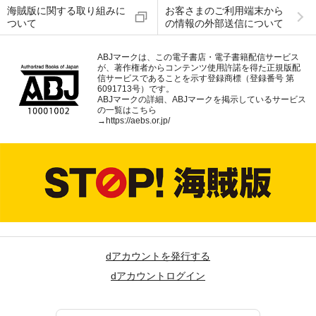
海賊版に関する取り組みに
お客さまのご利用端末から
ついて
の情報の外部送信について
ABJマークは、この電子書店・電子書籍配信サービス
が、著作権者からコンテンツ使用許諾を得た正規版配
信サービスであることを示す登録商標（登録番号 第
6091713号）です。
ABJマークの詳細、ABJマークを掲示しているサービス
の一覧はこちら
→
https://aebs.or.jp/
dアカウントを発行する
dアカウントログイン