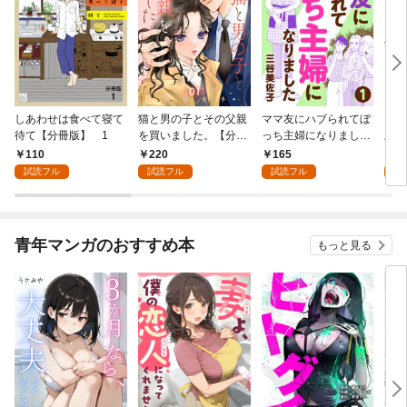
しあわせは食べて寝て
猫と男の子とその父親
ママ友にハブられてぼ
ワタ
待て【分冊版】 1
を買いました。【分冊
っち主婦になりました
版】
版】 1
【分冊版】 1
110
220
165
1
試読フル
試読フル
試読フル
試
青年マンガのおすすめ本
もっと見る