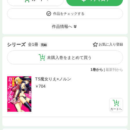
作品をチェックする
作品情報へ
全1冊
シリーズ
お気に入り登録
完結
未購入巻をまとめて買う
1巻から
|
最新刊から
TS魔女りえ×ノルン
704
カートへ