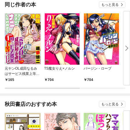
れても「もう遅い」で
同じ作者の本
もっと見る
す～
元ヤンOL成田なるみ
TS魔女りえ×ノルン
バージン・ロープ
おキ
はサービス残業上等ら
しい＜連載版＞1話
165
704
704
7
黒歴史、ご開帳
秋田書店のおすすめ本
もっと見る