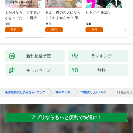
３か月なら、大丈夫だ
妻よ、僕の恋人になっ
ヒトグイ 第1話
世界
と思ってた。～留学し
てくれませんか？ 第1
レベ
た僕の留守中に、一途
話
0
0
0
0
な彼女が汚されるまで
無料
無料
無料
～ 1話
新刊配信予定
ランキング
キャンペーン
無料
漫画無料試し読みならdブック
青年マンガ
TS魔女りえ×ノルン
TS魔女りえ
アプリならもっと便利で快適に！