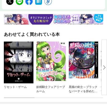
あわせてよく買われている本
リセット・ゲーム
妖精騎士フェアリーブ
黒猫の剣士～ブラック
俺は
ルーム
なパーティを辞めたら
する
S級冒険者にスカウト
界最
されました。今さら
みる
「戻ってきて」と言わ