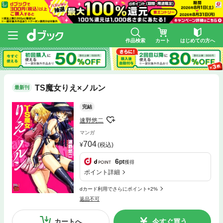
作品検索
カート
はじめての方へ
TS魔女りえ×ノルン
最新刊
完結
速野悠二
マンガ
704
(税込)
6
pt
獲得
ポイント詳細
dカード利用でさらにポイント+2%
返品不可
カートへ
今すぐ買う