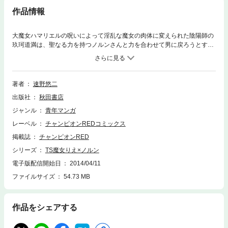
作品情報
大魔女ハマリエルの呪いによって淫乱な魔女の肉体に変えられた陰陽師の
玖珂道満は、聖なる力を持つノルンさんと力を合わせて男に戻ろうとす
る。だがハマリエルの淫らな罠が少女となった玖珂君に襲いかかる! セク
シー学園アクション巨編!!
著者
速野悠二
出版社
秋田書店
ジャンル
青年マンガ
レーベル
チャンピオンREDコミックス
掲載誌
チャンピオンRED
シリーズ
TS魔女りえ×ノルン
電子版配信開始日
2014/04/11
ファイルサイズ
54.73 MB
作品をシェアする