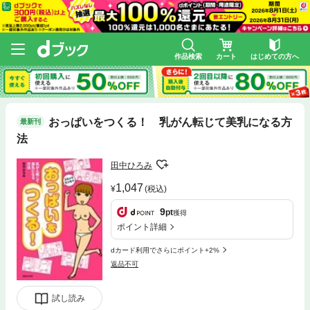
作品検索
カート
はじめての方へ
おっぱいをつくる！ 乳がん転じて美乳になる方
最新刊
法
田中ひろみ
1,047
(税込)
9
pt
獲得
ポイント詳細
dカード利用でさらにポイント+2%
返品不可
試し読み