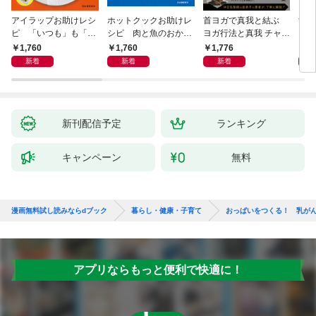
アイラップお助けレシ
ホットクックお助けレ
首ヨガで真我と結ぶ
すご
ピ 「いつも」も「も
シピ 肉と魚のおか
ヨガ行法と真我 チャク
クニ
しも」もおいしい！
ず 少ない材料＆調味
ラと真我の関係 クンダ
した
1,760
1,760
1,776
1,
料で、あとはスイッチ
リーニ上昇体験 次元上
新着
新着
新着
ポン！
昇と真我の関係
新刊配信予定
ランキング
キャンペーン
無料
漫画無料試し読みならdブック
暮らし・健康・子育て
おっぱいをつくる！ 乳が
アプリならもっと便利で快適に！