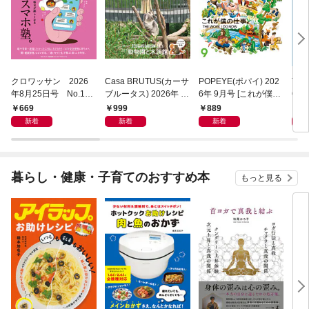
クロワッサン 2026
Casa BRUTUS(カーサ
POPEYE(ポパイ) 202
Tar
年8月25日号 No.117
ブルータス) 2026年 9
6年 9月号 [これが僕の
6年8
1 [大人のAI＆スマホ
月号 [もっと学べる！
仕事。]
[自
669
999
889
7
塾。]
動物園と水族館]
テナ
新着
新着
新着
暮らし・健康・子育てのおすすめ本
もっと見る