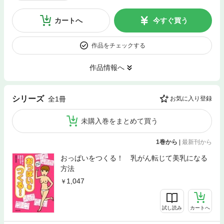
カートへ
今すぐ買う
作品をチェックする
作品情報へ
シリーズ
全1冊
お気に入り登録
未購入巻をまとめて買う
1巻から
|
最新刊から
おっぱいをつくる！ 乳がん転じて美乳になる
方法
1,047
試し読み
カートへ