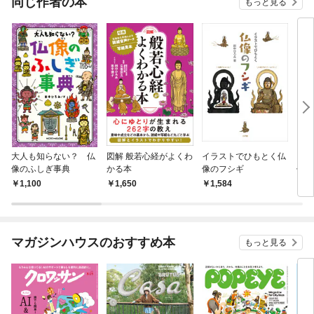
同じ作者の本
もっと見る
大人も知らない？ 仏
図解 般若心経がよくわ
イラストでひもとく仏
クイ
像のふしぎ事典
かる本
像のフシギ
仏像
1,100
1,650
1,584
6
マガジンハウスのおすすめ本
もっと見る