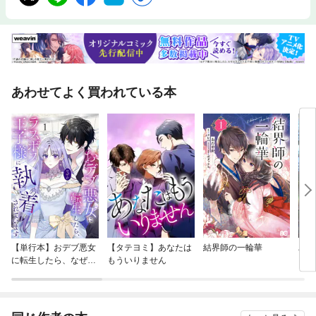
あわせてよく買われている本
【単行本】おデブ悪女
【タテヨミ】あなたは
結界師の一輪華
バッ
に転生したら、なぜか
もういりません
ロイ
ラスボス王子様に執着
今世
されています
りが
てく
OMI