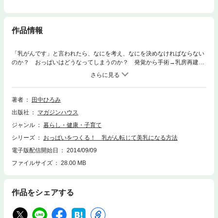
作品情報
「乳がんです」と言われたら、なにを考え、なにを決めなければならない
のか？ おっぱいはどうなってしまうのか？ 発覚から手術→乳房再建ま
での流れをおったコミックエッセイ。「乳がんになっても、おっぱいを諦
めなくていい！」ことがわかります。ナグモクリニック総院長・南雲吉則
医師推薦！
著者
田中ひろみ
出版社
マガジンハウス
ジャンル
暮らし・健康・子育て
シリーズ
おっぱいをつくる！ 乳がん転じて美乳になる方法
電子版配信開始日
2014/09/09
ファイルサイズ
28.00 MB
作品をシェアする