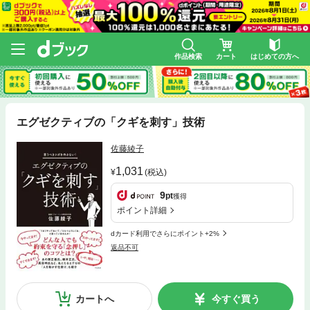
作品検索
カート
はじめての方へ
エグゼクティブの「クギを刺す」技術
佐藤綾子
1,031
(税込)
9
pt
獲得
ポイント詳細
dカード利用でさらにポイント+2%
返品不可
カートへ
今すぐ買う