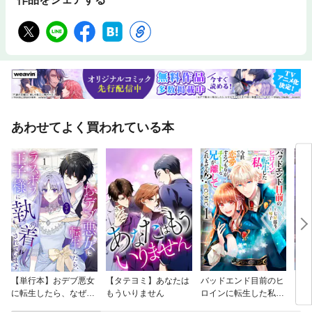
あわせてよく買われている本
【単行本】おデブ悪女
【タテヨミ】あなたは
バッドエンド目前のヒ
【タ
に転生したら、なぜか
もういりません
ロインに転生した私、
リ〜
ラスボス王子様に執着
今世では恋愛するつも