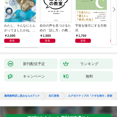
わたし、そんなにとん
自分の声を見つけるた
宇宙を味方にする方程
基地
がってましたかね。
めの「話し方」の教
式
るた
獅子座、Ａ型、丙午は
室 Ｏｒａｃｙ（オラ
2,090
1,980
1,760
2,
めぐる
シー）
新着
新着
新着
新刊配信予定
ランキング
キャンペーン
無料
漫画無料試し読みならdブック
自己啓発
エグゼクティブの「クギを刺す」技術