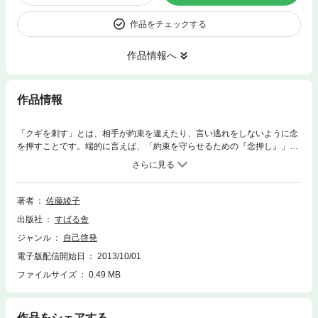
作品をチェックする
作品情報へ
作品情報
「クギを刺す」とは、相手が約束を違えたり、言い逃れをしないように念
を押すことです。端的に言えば、「約束を守らせるための『念押し』」で
す。なぜ、優れたエグゼクティブは、約束を守らせるために、ギリギリと
説得したり、何度も言い含めたりしないのか？ なぜ、わずかな言葉で、
どんな人でもたやすく動かせるのか。本書は、この謎を解明し、誰でも有
効なクギ刺しができるように体系化した「人を動かすプロ」に学ぶ「クギ
著者
佐藤綾子
刺しの超入門書」です。
出版社
すばる舎
ジャンル
自己啓発
電子版配信開始日
2013/10/01
ファイルサイズ
0.49 MB
作品をシェアする