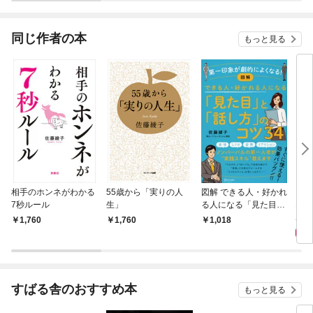
されています
りがチートな兄が離し
てくれません！？@C
OMIC
同じ作者の本
もっと見る
相手のホンネがわかる
55歳から「実りの人
図解 できる人・好かれ
もう
7秒ルール
生」
る人になる「見た目」
な。
「話し方」のコツ34
1,
1,760
1,760
1,018
すばる舎のおすすめ本
もっと見る