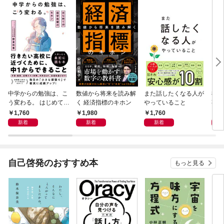
中学からの勉強は、こ
数値から将来を読み解
また話したくなる人が
83
う変わる。 はじめての
く 経済指標のキホン
やっていること
事
自学自習のキホン
1,760
1,980
1,760
1,
新着
新着
新着
自己啓発のおすすめ本
もっと見る