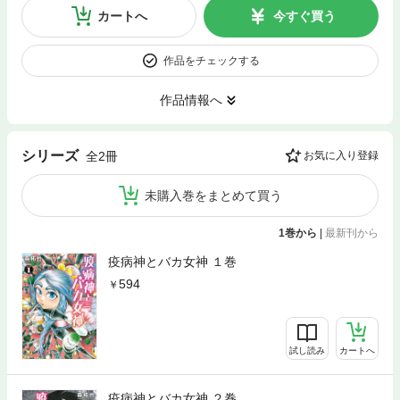
カートへ
今すぐ買う
作品をチェックする
作品情報へ
シリーズ
全2冊
お気に入り登録
未購入巻をまとめて買う
1巻から
|
最新刊から
疫病神とバカ女神 １巻
594
試し読み
カートへ
疫病神とバカ女神 ２巻