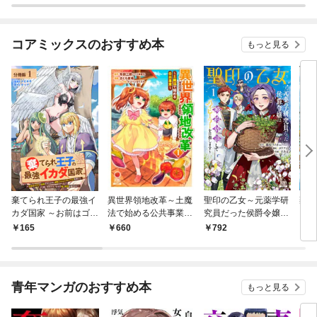
コアミックスのおすすめ本
もっと見る
棄てられ王子の最強イ
異世界領地改革～土魔
聖印の乙女～元薬学研
棄て
カダ国家 ～お前はゴミ
法で始める公共事業～
究員だった侯爵令嬢は
カダ
だと追放されたので、
1巻
婚約辞退してハイヒー
だと
165
660
792
7
無駄スキル【リサイク
ラーを目指します～ 1
無駄
ル】を使ってゴミ扱い
巻【特典イラスト付
ル】
されたモノたちで海上
き】
され
都市を築きます～ 分冊
都市
青年マンガのおすすめ本
もっと見る
版 1巻
【特