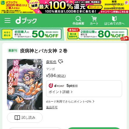
作品検索
カート
はじめての方へ
疫病神とバカ女神 ２巻
最新刊
森拓也
マンガ
594
(税込)
5
pt
獲得
ポイント詳細
dカード利用でさらにポイント+2%
返品不可
試し読み