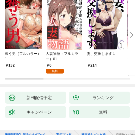
奪う男（フルカラー）
人妻物語（フルカラ
妻、交換します１
ごめ
1
ー）01
ない
0
132
214
1
無料
新刊配信予定
ランキング
キャンペーン
無料
漫画無料試し読みならdブック
青年マンガ
疫病神とバカ女神
疫病神とバカ