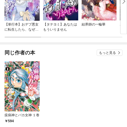
【単行本】おデブ悪女
【タテヨミ】あなたは
結界師の一輪華
バッ
に転生したら、なぜか
もういりません
ロイ
ラスボス王子様に執着
今世
されています
りが
てく
OMI
同じ作者の本
もっと見る
疫病神とバカ女神 １巻
594