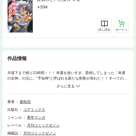
594
試し読み
カートへ
作品情報
月落下まで残り21時間！！！ 幸運を使いすぎ、昏倒してしまった「幸運
の女神」の元に、“予知神”と呼ばれる新たな刺客が現れた！！ すべての未
来を見抜いてしまう難敵を前に、「疫病神」の力が暴走する――！！！ 女
神に宿った「幸運」の能力の悲しすぎる秘密とは！？ そして地球は本当に
滅亡してしまうのか！？ 極限のノンストップ・バトルついに決着！！！
瞬き禁止の最終第②巻！！！！
著者
森拓也
出版社
コアミックス
ジャンル
青年マンガ
レーベル
月刊コミックゼノン
掲載誌
月刊コミックゼノン