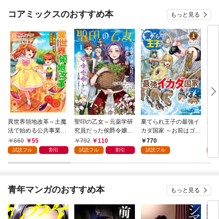
コアミックスのおすすめ本
もっと見る
異世界領地改革～土魔
聖印の乙女～元薬学研
棄てられ王子の最強イ
棄て
法で始める公共事業～
究員だった侯爵令嬢は
カダ国家 ～お前はゴミ
カダ
1巻
婚約辞退してハイヒー
だと追放されたので、
だと
660
55
792
110
770
1
ラーを目指します～ 1
無駄スキル【リサイク
無駄
試読フル
割引
試読フル
割引
試読フル
試
巻【特典イラスト付
ル】を使ってゴミ扱い
ル】
き】
されたモノたちで海上
され
都市を築きます～ 1巻
都市
【特典イラスト付き】
版 
青年マンガのおすすめ本
もっと見る