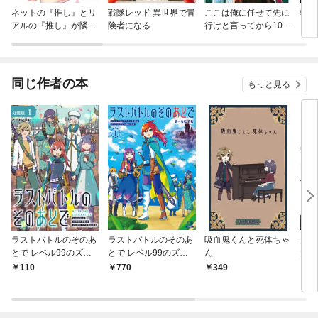
ネットの『推し』とリ
戦隊レッド 異世界で冒
ここは俺に任せて先に
転生
アルの『推し』が隣に
険者になる
行けと言ってから10年
った
引っ越してきた
がたったら伝説になっ
ていた。
同じ作者の本
もっと見る
ラストバトルのそのあ
ラストバトルのそのあ
吸血鬼くんと死体ちゃ
魔界
とで レベル99のズタ
とで レベル99のズタ
ん
元勇
ボロ勇者はメンタルケ
ボロ勇者はメンタルケ
110
770
349
7
アの旅に出る 分冊版 1
アの旅に出る 1巻【特
巻
典イラスト付き】