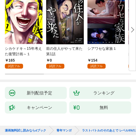
シカケドキ～15年考え
前の住人がやって来た
シアワセな家族１
16
た復讐計画～１
第1話
地獄
165
0
154
1
試読フル
試読フル
試読フル
試
新刊配信予定
ランキング
キャンペーン
無料
漫画無料試し読みならdブック
青年マンガ
ラストバトルのそのあとで レベル99