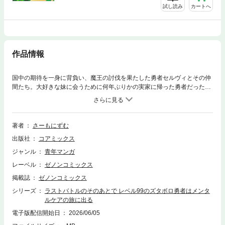
試し読み
カートへ
作品情報
国中の期待を一身に背負い、魔王の討伐を果たした勇者セルヴィとその仲
間たち。大好きな妹に会うために何年ぶりかの実家に帰った勇者だった
が、実は魔王との戦いの末に「心と身体」を壊していて…!? 世界を救った
ズタボロ勇者ーー今度は自分を救うための旅に出る。
著者
さーもにずむ
出版社
コアミックス
ジャンル
青年マンガ
レーベル
ゼノンコミックス
掲載誌
ゼノンコミックス
シリーズ
ラストバトルのそのあとで レベル99のズタボロ勇者はメンタ
ルケアの旅に出る
電子版配信開始日
2026/06/05