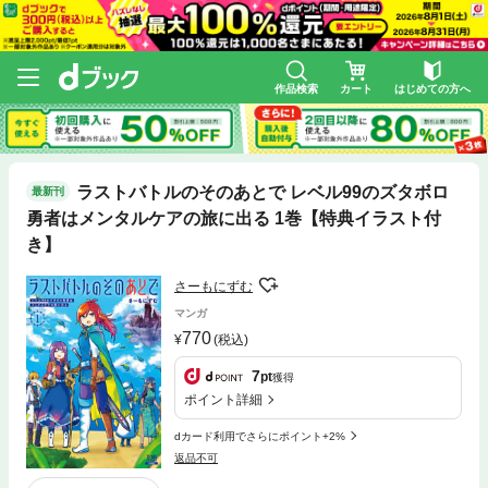
作品検索
カート
はじめての方へ
ラストバトルのそのあとで レベル99のズタボロ
最新刊
勇者はメンタルケアの旅に出る 1巻【特典イラスト付
き】
さーもにずむ
マンガ
770
(税込)
7
pt
獲得
ポイント詳細
dカード利用でさらにポイント+2%
返品不可