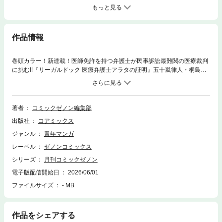
もっと見る
作品情報
巻頭カラー！新連載！医師免許を持つ弁護士が民事訴訟最難関の医療裁判
に挑む!!『リーガルドック 医療弁護士アラタの証明』五十嵐律人・桐島由
紀・鈴木孝昭●単行本第3巻発売中！肌荒れに悩む青年はまりあのクリニッ
クへ──。『Dressing 美容外科医 森野まりあ』藤川よつ葉・山本亜季・
林みどり●TVアニメ大ヒット放送中!!恋愛に興味を持ち出したオタクくん
は!?『オタクに優しいギャルはいない!?』のりしろちゃん・魚住さかな●単
著者
コミックゼノン編集部
行本第11巻発売中！麻薬取締官が森生に迫る!!『東京カンナビス特区 大麻
出版社
コアミックス
王と呼ばれた男』稲井雄人●コミックゼノンは今月も傾きます！【収録作
品】リーガルドック 医療弁護士アラタの証明ワカコ酒Dressing 美容外科
ジャンル
青年マンガ
医 森野まりあオタクに優しいギャルはいない!?最強公爵令嬢の辺境おしか
レーベル
ゼノンコミックス
け婚 フラウリーナ・ローゼンハイムは運命の追放魔導師に嫁ぎたい前田慶
次 かぶき旅うちのちいさな女中さん今日からCITY HUNTER終末のワルキ
シリーズ
月刊コミックゼノン
ューレ禁伝 神々の黙示録まきばのカルテ 産業動物臨床獣医師 三海佑フ
電子版配信開始日
2026/06/01
ィルター越しのカノジョ東京カンナビス特区 大麻王と呼ばれた男終末のワ
ファイルサイズ
- MB
ルキューレ奇譚 ジャック・ザ・リッパーの事件簿兄に恋する私たちめしぬ
ま。列強戦線らくごのこ終末のワルキューレわたし今日から推しの推し！
豚の復讐魔女大戦 32人の異才の魔女は殺し合うとあるリーマン、もふも
ふタヌキと不思議な田舎暮らしをはじめるゲームフレンドかなり友達心電
作品をシェアする
ズ雨上がりの空Knock!