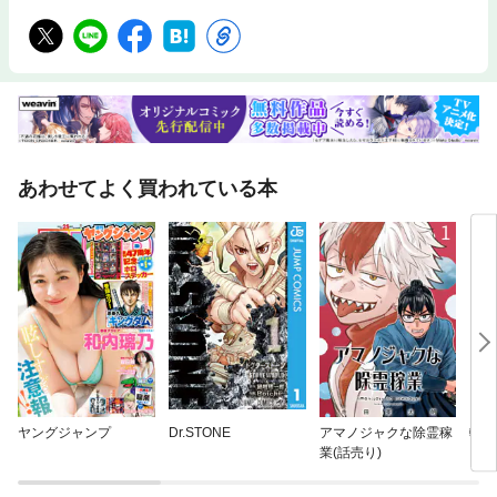
あわせてよく買われている本
ヤングジャンプ
Dr.STONE
アマノジャクな除霊稼
転生
業(話売り)