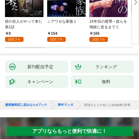
前の住人がやって来た
シアワセな家族１
16年目の復讐～奴らを
ベイ
第1話
地獄に送るまで１
エブ
版】
0
154
165
2
試読フル
試読フル
試読フル
新刊配信予定
ランキング
キャンペーン
無料
漫画無料試し読みならdブック
青年マンガ
月刊コミックゼノン2026年7月号
アプリならもっと便利で快適に！