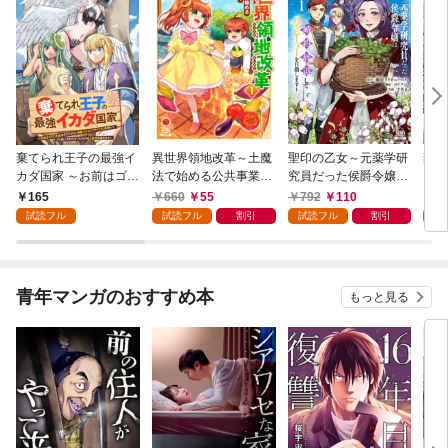
棄てられ王子の最強イ
異世界領地改革～土魔
聖印の乙女～元薬学研
棄て
カダ国家 ～お前はゴミ
法で始める公共事業～
究員だった侯爵令嬢は
カダ
だと追放されたので、
1巻
婚約辞退してハイヒー
だと
165
660
55
792
110
7
無駄スキル【リサイク
ラーを目指します～ 1
無駄
試読フル
試読フル
割引
試読フル
割引
試
ル】を使ってゴミ扱い
巻【特典イラスト付
ル】
されたモノたちで海上
き】
され
都市を築きます～ 分冊
都市
版 1巻
【特
青年マンガのおすすめ本
もっと見る