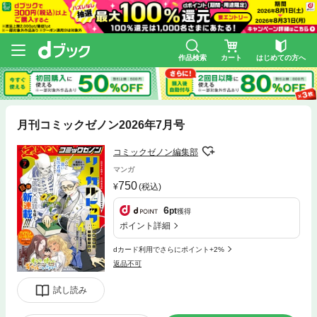
作品検索
カート
はじめての方へ
月刊コミックゼノン2026年7月号
コミックゼノン編集部
マンガ
750
(税込)
6
pt
獲得
ポイント詳細
dカード利用でさらにポイント+2%
返品不可
試し読み