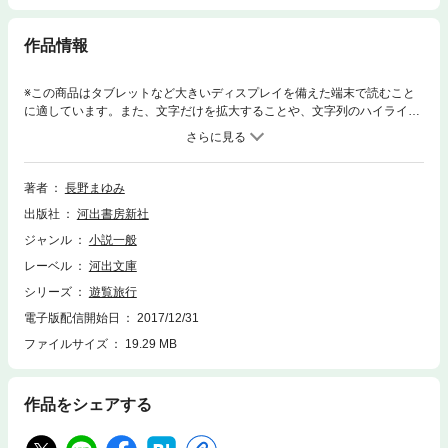
作品情報
※この商品はタブレットなど大きいディスプレイを備えた端末で読むこと
に適しています。また、文字だけを拡大することや、文字列のハイライ
ト、検索、辞書の参照、引用などの機能が使用できません。月の船、流星
のささやき、楽園の鳥…一冊の本を鞄に入れて出かけた旅の途上で出逢っ
た、不思議な街と夢と人々。夢想の船に乗って、京都・大阪・神戸をゆ
く、魅惑の幻想旅行紀。JR西日本「三都物語」キャンペーンで連載。
著者
長野まゆみ
出版社
河出書房新社
ジャンル
小説一般
レーベル
河出文庫
シリーズ
遊覧旅行
電子版配信開始日
2017/12/31
ファイルサイズ
19.29 MB
作品をシェアする