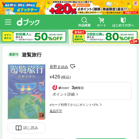
作品検索
カート
はじめての方へ
遊覧旅行
最新刊
長野まゆみ
426
(税込)
3
pt
獲得
ポイント詳細
dカード利用でさらにポイント+2%
返品不可
試し読み