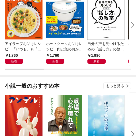
アイラップお助けレシ
ホットクックお助けレ
自分の声を見つけるた
なる
ピ 「いつも」も「も
シピ 肉と魚のおか
めの「話し方」の教
しも」もおいしい！
ず 少ない材料＆調味
室 Ｏｒａｃｙ（オラ
1,760
1,760
1,980
1,
料で、あとはスイッチ
シー）
新着
新着
新着
ポン！
小説一般のおすすめ本
もっと見る