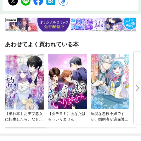
あわせてよく買われている本
【単行本】おデブ悪女
【タテヨミ】あなたは
病弱な悪役令嬢です
妹は
に転生したら、なぜか
もういりません
が、婚約者が過保護す
ラスボス王子様に執着
ぎて逃げ出したい(私
されています
たち犬猿の仲でしたよ
ね！？)