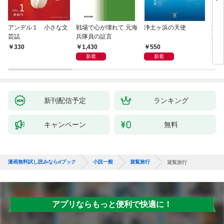
アンデル１ 小さな文
戦場で心が壊れて 元海
浄土ヶ浜の天使
変化
芸誌
兵隊員の証言
版～
聞（
1,430
550
330
8
新着
新着
新刊配信予定
ランキング
キャンペーン
無料
漫画無料試し読みならdブック
小説一般
遊覧旅行
遊覧旅行
アプリならもっと便利で快適に！