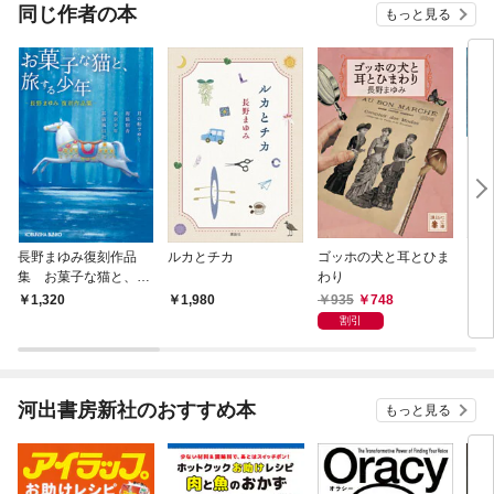
同じ作者の本
もっと見る
長野まゆみ復刻作品
ルカとチカ
ゴッホの犬と耳とひま
こど
集 お菓子な猫と、旅
わり
する少年
935
748
1,320
1,980
8
割引
河出書房新社のおすすめ本
もっと見る