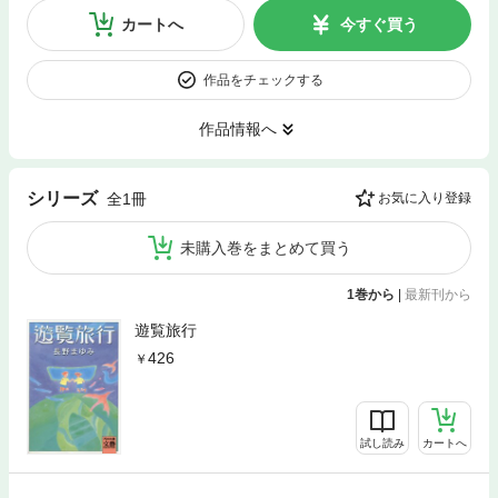
カートへ
今すぐ買う
作品をチェックする
作品情報へ
シリーズ
全1冊
お気に入り登録
未購入巻をまとめて買う
1巻から
|
最新刊から
遊覧旅行
426
試し読み
カートへ