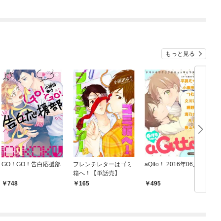
もっと見る
GO！GO！告白応援部
フレンチレターはゴミ
aQtto！ 2016年06月号
箱へ！【単話売】
748
165
495