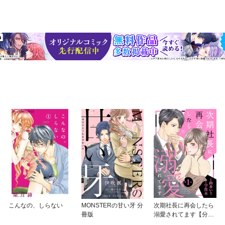
こんなの、しらない
MONSTERの甘い牙 分
次期社長に再会したら
冊版
溺愛されてます【分冊
版】