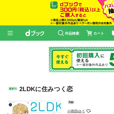
作品検索
カート
2LDKに住みつく恋
最新刊
完結
小雨田ゆう