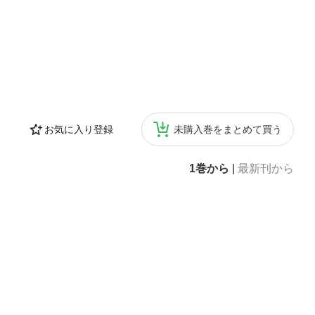
お気に入り登録
未購入巻をまとめて買う
1巻から
|
最新刊から