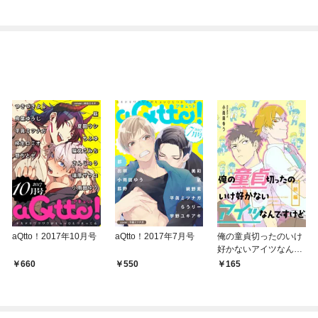
aQtto！2017年10月号
aQtto！2017年7月号
俺の童貞切ったのいけ
好かないアイツなんで
すけど【単話売】 前
660
550
165
編