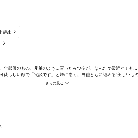
ト詳細
%
、全部僕のもの。兄弟のように育ったみつ樹が、なんだか最近とても…
可愛らしい顔で「冗談です」と煙に巻く。自他ともに認める“美しいもの
っぱなし。しかも成り行きで同棲もスタートしてしまって…恋のかけひ
語教師の虚無愛を描いた『Not Found』の2作品を収録。新進気鋭の実力
の空間でつもりつもる恋、たっぷりと
ス