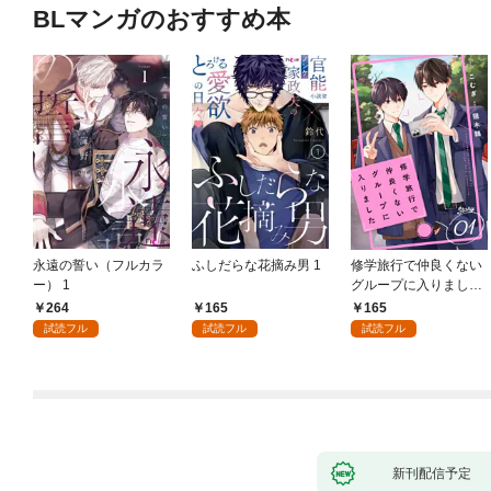
BLマンガのおすすめ本
永遠の誓い（フルカラ
ふしだらな花摘み男 1
修学旅行で仲良くない
ー） 1
グループに入りました
【単話版】1巻
264
165
165
試読フル
試読フル
試読フル
新刊配信予定