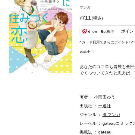
マンガ
711
(税込)
ポイン
6
pt
獲得
dカード利用でさらにポイント+2
返品不可
あなたのココロも胃袋も全部
でくっついてきたと思えば、
は、そんなみつ樹に翻弄され
に!?表題作に加え、DK×国
ビューコミックス！二人だけ
著者
小雨田ゆう
出版社
一迅社
ジャンル
BLマンガ
レーベル
gateauコミック
掲載誌
gateau