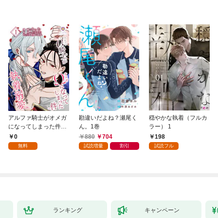
アルファ騎士がオメガ
勘違いだよね？瀬尾く
穏やかな執着（フルカ
になってしまった件～
ん。1巻
ラー） 1
最強α騎士団長の俺
0
880
704
198
が、世話焼きα部下か
無料
試読増量
割引
試読フル
ら執着溺愛されていま
す～【第1話】
ランキング
キャンペーン