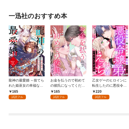
一迅社のおすすめ本
龍神の最愛婚 ～捨てら
お金を払うので初めて
乙女ゲーのヒロインに
れた姫巫女の幸福な嫁
の彼氏になってくださ
転生したのに悪役令嬢
入り～: 1
い: 1
の弟（攻略対象外）に
165
165
220
執着えっちされるんで
試読フル
試読フル
試読フル
すが！？: 1