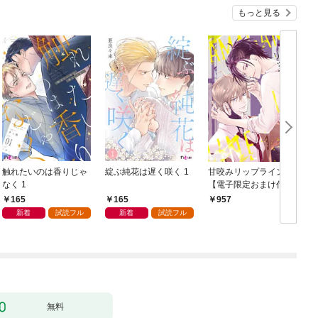
もっと見る
触れたいのは香りじゃ
綻ぶ純花は遅く咲く 1
甘咬みリップライン
F
なく 1
【電子限定おまけ付
き】
165
165
957
新着
試読フル
新着
試読フル
無料