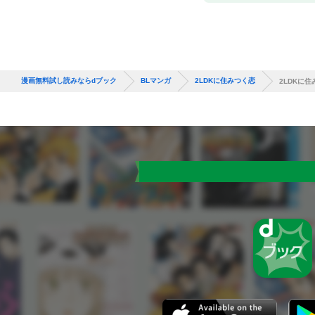
漫画無料試し読みならdブック
BLマンガ
2LDKに住みつく恋
2LDKに