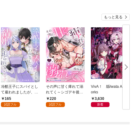
もっと見る
冷酷王子にスパイとし
その声に甘く痺れて溺
VivA！ 緜/wata Art W
て雇われましたが、結
れてく～シゴデキ後輩
orks
婚を迫られています: 1
は推しのメロ声配信者
165
220
3,630
でした～: 1
試読フル
試読フル
新着