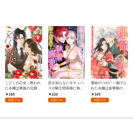
こどくの乙女～呪われ
恋を知らないサキュバ
運命のつがい～虐げら
た令嬢は華族の元婚約
スが騎士団長様に執着
れた令嬢は金華猫の一
者に溺愛される～: 1
溺愛されるまで: 1
途な愛で幸せを掴む～:
165
220
165
1
試読フル
試読フル
試読フル