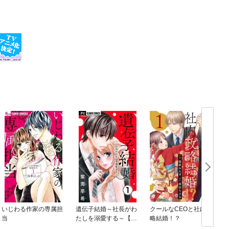
いじわる作家の専属担
遺伝子結婚～社長がわ
クールなCEOと社内政
当
たしを溺愛する～【マ
略結婚！？
イクロ】