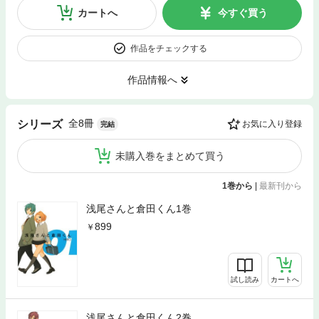
カートへ
今すぐ買う
作品をチェックする
作品情報へ
全8冊
シリーズ
お気に入り登録
完結
未購入巻をまとめて買う
1巻から
|
最新刊から
浅尾さんと倉田くん1巻
899
試し読み
カートへ
浅尾さんと倉田くん2巻