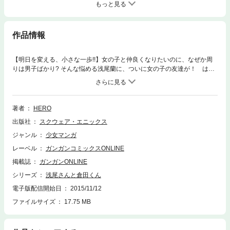
もっと見る
作品情報
【明日を変える、小さな一歩!!】女の子と仲良くなりたいのに、なぜか周
りは男子ばかり? そんな悩める浅尾蘭に、ついに女の子の友達が！ はじ
めてのガールズトークは、なにもかもがドキドキの連続で…。ちょっぴり
ビターな青春コメディ第３弾！(C)HERO・OOZ
著者
HERO
出版社
スクウェア・エニックス
ジャンル
少女マンガ
レーベル
ガンガンコミックスONLINE
掲載誌
ガンガンONLINE
シリーズ
浅尾さんと倉田くん
電子版配信開始日
2015/11/12
ファイルサイズ
17.75 MB