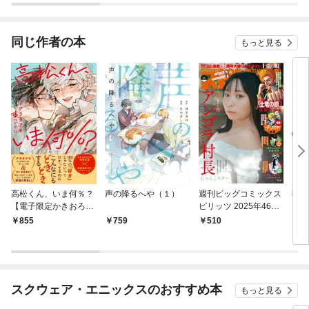
償と
わさ
版】
同じ作者の本
もっと見る
高松くん、いま何％？
声の降るへや（１）
週刊ビッグコミックス
彼は
【電子限定かきおろし
ピリッツ 2025年46号
付】
【デジタル版限定グラ
855
759
510
1,
ビア増量「アンゴラ村
長」】（2025年10月1
0日発売号）
スクウェア・エニックスのおすすめ本
もっと見る