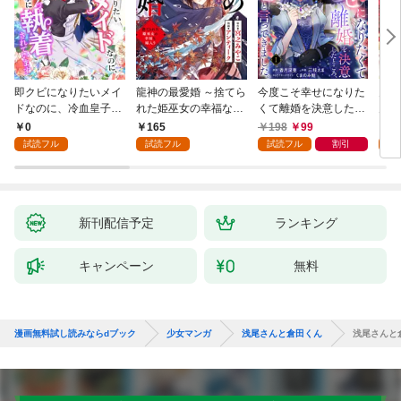
即クビになりたいメイ
龍神の最愛婚 ～捨てら
今度こそ幸せになりた
鬼条
ドなのに、冷血皇子に
れた姫巫女の幸福な嫁
くて離婚を決意したと
見初
執着されています第1
入り～: 1
ころ、無表情な旦那様
～１
0
165
198
99
1
話
が「愛してる」と言っ
試読フル
試読フル
試読フル
割引
試
てきました。1
新刊配信予定
ランキング
キャンペーン
無料
漫画無料試し読みならdブック
少女マンガ
浅尾さんと倉田くん
浅尾さんと