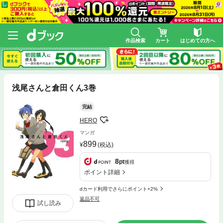
作品検索
カート
はじめての方へ
浅尾さんと倉田くん3巻
完結
HERO
マンガ
899
(税込)
8
pt
獲得
ポイント詳細
dカード利用でさらにポイント+2%
返品不可
試し読み