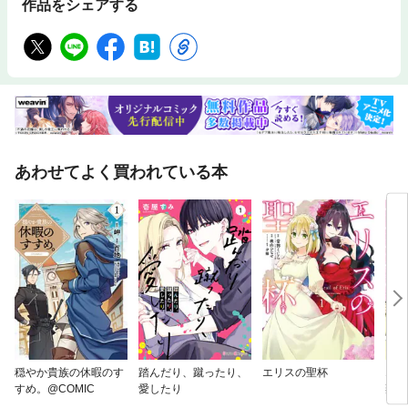
作品をシェアする
あわせてよく買われている本
穏やか貴族の休暇のす
踏んだり、蹴ったり、
エリスの聖杯
エリ
すめ。@COMIC
愛したり
棄さ
の悪