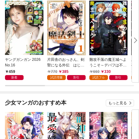
ヤングガンガン 2026
片田舎のおっさん、剣
難攻不落の魔王城へよ
悪役
No.16
聖になる外伝 はじま
うこそ～デバフは不要
破滅
りの魔法剣士 1巻
と勇者パーティーを追
叩き
459
770
385
660
330
7
い出された黒魔導士、
つの
新着
試読増量
割引
試読フル
割引
試
魔王軍の最高幹部に迎
から
えられる～ １巻
にな
ク）
少女マンガのおすすめ本
もっと見る