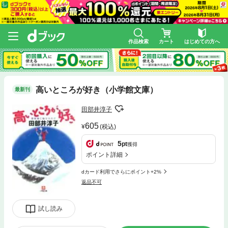
作品検索
カート
はじめての方へ
高いところが好き（小学館文庫）
最新刊
田部井淳子
605
(税込)
5
pt
獲得
ポイント詳細
dカード利用でさらにポイント+2%
返品不可
試し読み