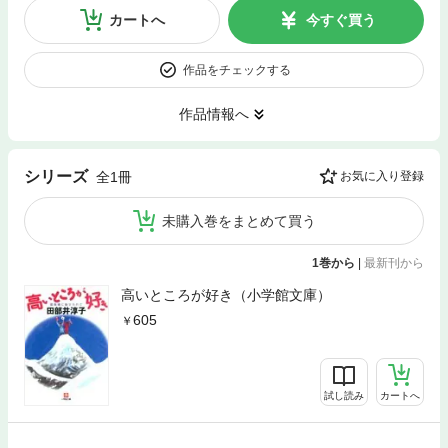
カートへ
今すぐ買う
作品をチェックする
作品情報へ
シリーズ
全1冊
お気に入り登録
未購入巻をまとめて買う
1巻から
|
最新刊から
高いところが好き（小学館文庫）
605
試し読み
カートへ