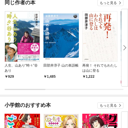
同じ作者の本
もっと見る
人生、山あり“時々”谷
田部井淳子 山の単語帳
再発！ それでもわたし
ヤマ
あり
は山に登る
さん
井淳
9
929
1,485
1,222
小学館のおすすめ本
もっと見る