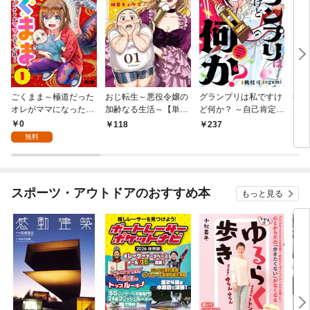
ごくまま～極道だった
おじ転生～悪役令嬢の
グランプリは私ですけ
後宮
オレがママになった話
加齢なる生活～【単
ど何か？ ～自己肯定モ
は謎
～【単話】（１）
話】（１）
ンスターのミスコン無
（１
0
118
237
2
双～【単話】（１）
無料
スポーツ・アウトドアのおすすめ本
もっと見る