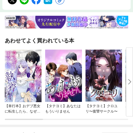
あわせてよく買われている本
【単行本】おデブ悪女
【タテヨミ】あなたは
【タテヨミ】クロユ
バッ
に転生したら、なぜか
もういりません
リ〜復讐サークル〜
ロイ
ラスボス王子様に執着
今世
されています
りが
てく
OMI