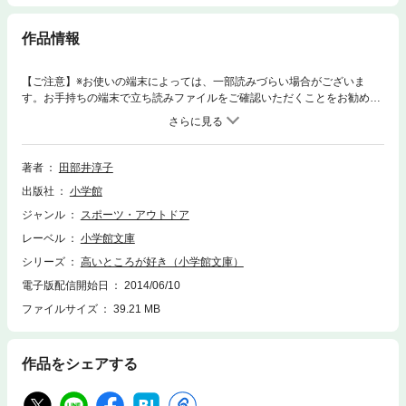
作品情報
【ご注意】※お使いの端末によっては、一部読みづらい場合がございま
す。お手持ちの端末で立ち読みファイルをご確認いただくことをお勧めし
ます。エベレストの女性初登頂者になったママさん登山家は、その後、女
性としては初の7大陸最高峰の登頂者になった。そして、その後も世界各
国の最高峰を登り続けている。仲間や資金を苦労して集め、遠征キャラバ
ン隊はベースキャンプに到着。雪崩に襲われながらもエベレストに初登頂
著者
田部井淳子
する。他に、アフリカのキリマンジャロ、南極最高峰ビンソンマシフ、北
出版社
小学館
米最高峰“魔の山”マッキンリー、さらに初めて明かす北朝鮮の山登りなど
臨場感あふれる秘話が満載。※この商品は紙の書籍のページを画像にした
ジャンル
スポーツ・アウトドア
電子書籍です。文字サイズだけを拡大・縮小することはできませんので、
レーベル
小学館文庫
予めご了承ください。 試し読みファイルにより、ご購入前にお手持ちの端
末での表示をご確認ください。
シリーズ
高いところが好き（小学館文庫）
電子版配信開始日
2014/06/10
ファイルサイズ
39.21 MB
作品をシェアする