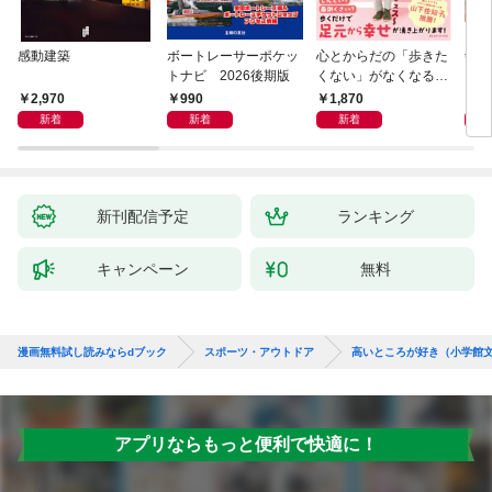
感動建築
ボートレーサーポケッ
心とからだの「歩きた
剣道
トナビ 2026後期版
くない」がなくなる
らせん流 ゆるらく歩
2,970
990
1,870
1,
き
新着
新着
新着
新刊配信予定
ランキング
キャンペーン
無料
漫画無料試し読みならdブック
スポーツ・アウトドア
高いところが好き（小学館
アプリならもっと便利で快適に！