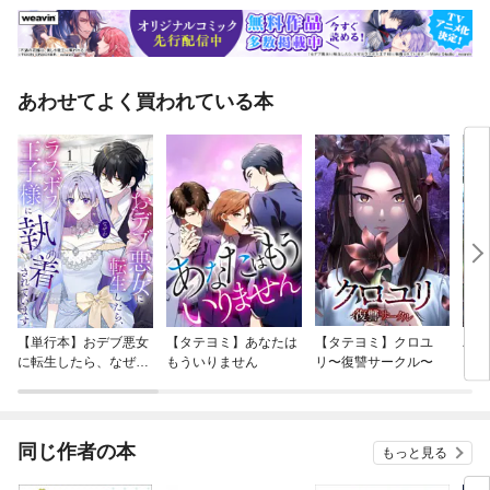
あわせてよく買われている本
【単行本】おデブ悪女
【タテヨミ】あなたは
【タテヨミ】クロユ
バッ
に転生したら、なぜか
もういりません
リ〜復讐サークル〜
ロイ
ラスボス王子様に執着
今世
されています
りが
てく
OMI
同じ作者の本
もっと見る