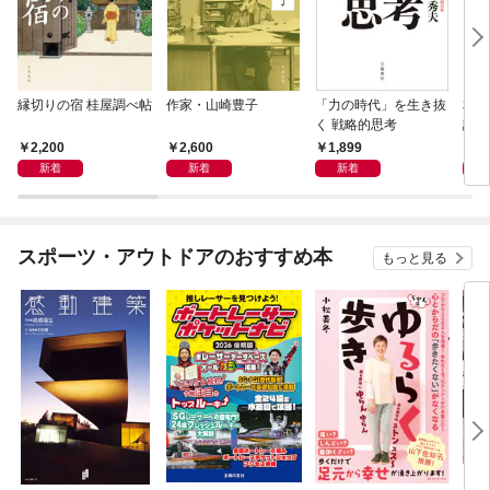
縁切りの宿 桂屋調べ帖
作家・山崎豊子
「力の時代」を生き抜
本当
く 戦略的思考
話）
2,200
2,600
1,899
1,
新着
新着
新着
スポーツ・アウトドアのおすすめ本
もっと見る