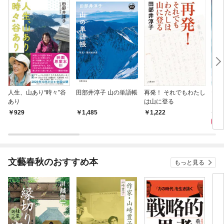
人生、山あり“時々”谷
田部井淳子 山の単語帳
再発！ それでもわたし
ヤマ
あり
は山に登る
さん
井淳
9
929
1,485
1,222
文藝春秋のおすすめ本
もっと見る