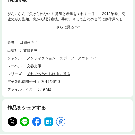
がんになんて負けられない！ 勇気と希望をくれる一冊――2012年春、突
然のがん告知。抗がん剤治療後、手術。そして点滴の合間に副作用でしび
れる足で山に登り、講演や執筆をこなした。生きているかぎり前進あるの
み！世界初の女性エベレスト登頂から40年を迎えた登山家が、つぶさに振
り返る「山とともに歩んだ人生」。文庫化にあたり、病気後の日々を綴っ
た書き下ろし原稿を特別収録。
著者
田部井淳子
出版社
文藝春秋
ジャンル
ノンフィクション
スポーツ・アウトドア
レーベル
文春文庫
シリーズ
それでもわたしは山に登る
電子版配信開始日
2016/06/10
ファイルサイズ
3.49 MB
作品をシェアする