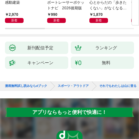
感動建築
ボートレーサーポケッ
心とからだの「歩きた
剣道
トナビ 2026後期版
くない」がなくなる
らせん流 ゆるらく歩
2,970
990
1,870
1,
き
新着
新着
新着
新刊配信予定
ランキング
キャンペーン
無料
漫画無料試し読みならdブック
スポーツ・アウトドア
それでもわたしは山に登る
アプリならもっと便利で快適に！