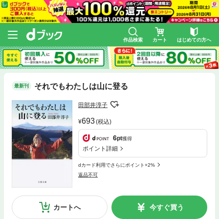
作品検索
カート
はじめての方へ
それでもわたしは山に登る
最新刊
田部井淳子
693
(税込)
6
pt
獲得
ポイント詳細
dカード利用でさらにポイント+2%
返品不可
カートへ
今すぐ買う