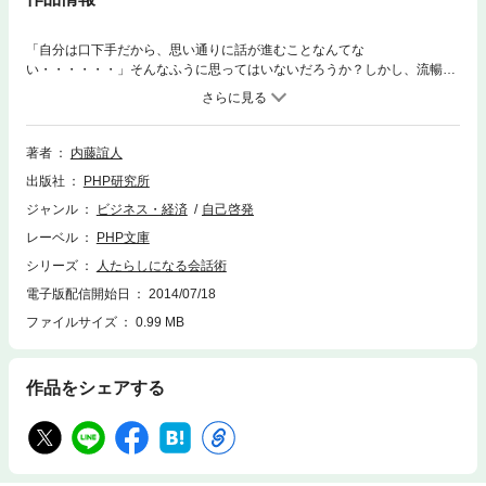
「自分は口下手だから、思い通りに話が進むことなんてな
い・・・・・・」そんなふうに思ってはいないだろうか？しかし、流暢
に、要領よく話すあの人だって、何の努力もせずに会話上手なわけではな
い。会話はテクニック。正しい方法を知り、練習をしさえすれば、誰にで
も必ずその技術を身につけられるのだ。本書では心理学者が返事はスピー
ディに相手を喜ばせることを第一に考えよ初対面の人と会うときには、過
著者
内藤誼人
去に会った、似た人間を思いだせすでに「話し上手になった自分」を演じ
出版社
PHP研究所
ろ十分に怖がらせてから、叱る問題は、自分から暴露してしまえなど、す
ぐに実践できる会話のコツを伝授。ビジネスが、人間関係が、理想通りに
ジャンル
ビジネス・経済
自己啓発
まわり始める！
レーベル
PHP文庫
シリーズ
人たらしになる会話術
電子版配信開始日
2014/07/18
ファイルサイズ
0.99 MB
作品をシェアする