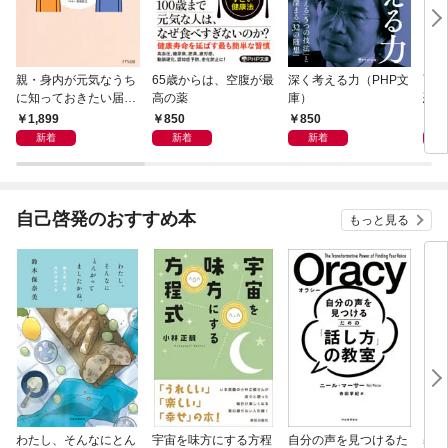
親・身内が元気なうち
65歳からは、空腹が最
深く考える力（PHP文
面白
に知っておきたい届
高の薬
庫）
恐竜
出・手続きの準備（き
1,899
850
850
9
ずな出版）
新着
新着
新着
自己啓発のおすすめ本
もっと見る
わたし、そんなにとん
宇宙を味方にする方程
自分の声を見つけるた
基地