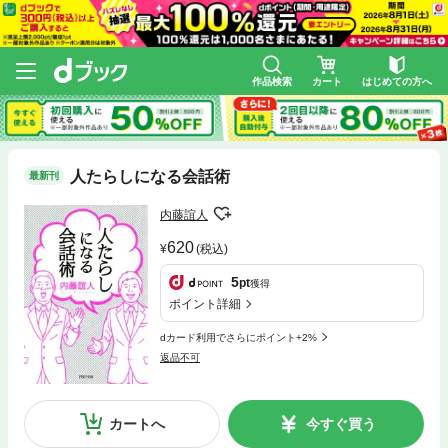
作品検索
カート
はじめての方へ
人たらしになる会話術
最新刊
内藤誼人
620
(税込)
5
pt
獲得
ポイント詳細
dカード利用でさらにポイント+2%
返品不可
カートへ
今すぐ買う