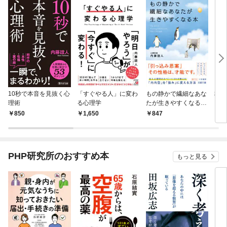
10秒で本音を見抜く心
「すぐやる人」に変わ
もの静かで繊細なあな
科学
理術
る心理学
たが生きやすくなる
ども
本 「内向型」を「強
子育
850
1,650
847
1,
み」に変える方法
PHP研究所のおすすめ本
もっと見る