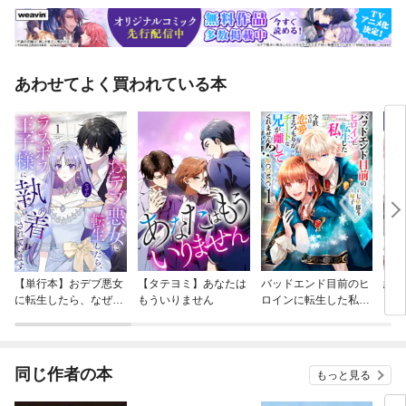
あわせてよく買われている本
【単行本】おデブ悪女
【タテヨミ】あなたは
バッドエンド目前のヒ
結界
に転生したら、なぜか
もういりません
ロインに転生した私、
ラスボス王子様に執着
今世では恋愛するつも
されています
りがチートな兄が離し
てくれません！？@C
OMIC
同じ作者の本
もっと見る