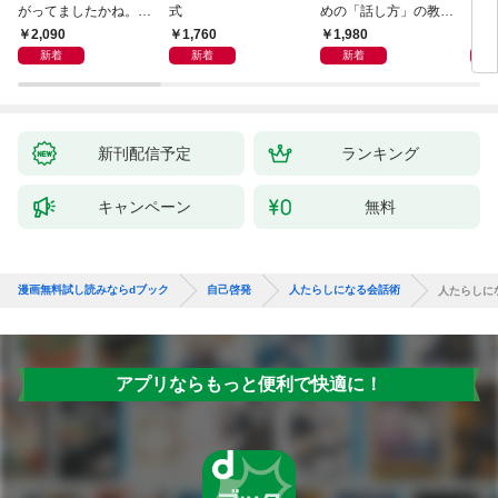
がってましたかね。
式
めの「話し方」の教
るた
獅子座、Ａ型、丙午は
室 Ｏｒａｃｙ（オラ
2,090
1,760
1,980
2,
めぐる
シー）
新着
新着
新着
新刊配信予定
ランキング
キャンペーン
無料
漫画無料試し読みならdブック
自己啓発
人たらしになる会話術
人たらしに
アプリならもっと便利で快適に！