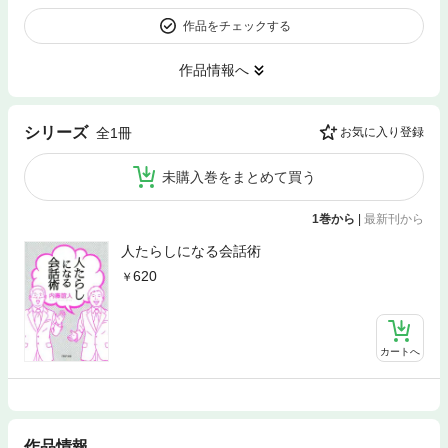
作品をチェックする
作品情報へ
シリーズ
全1冊
お気に入り登録
未購入巻をまとめて買う
1巻から
|
最新刊から
人たらしになる会話術
620
カートへ
作品情報