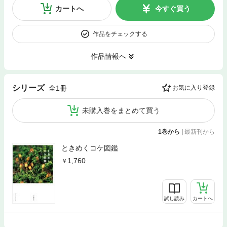
カートへ
今すぐ買う
作品をチェックする
作品情報へ
シリーズ
全1冊
お気に入り登録
未購入巻をまとめて買う
1巻から
|
最新刊から
ときめくコケ図鑑
1,760
試し読み
カートへ