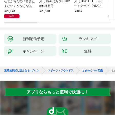
心とからだの「歩きた
月刊 Kazi（カジ）202
月刊 Boat CLUB（ボ
大宮
くない」がなくなる
0年01月号
ートクラブ）2020年0
なぜ
らせん流 ゆるらく歩
2月号
のか
1,870
1,
1,080
882
き
とス
新着
起き
新刊配信予定
ランキング
キャンペーン
無料
漫画無料試し読みならdブック
スポーツ・アウトドア
ときめくコケ図鑑
と
アプリならもっと便利で快適に！