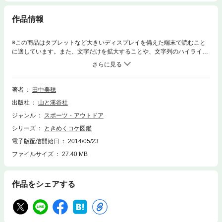
作品情報
※この商品はタブレットなど大きいディスプレイを備えた端末で読むこと
に適しています。また、文字だけを拡大することや、文字列のハイライ
ト、検索、辞書の参照、引用などの機能が使用できません。『苔とある
く』の著者、田中美穂(蟲文庫主催)による待望の第2弾です。 前著からさ
らにコケワールドに踏み込んだ、「もう少しコケの種類がわかるようにな
りたい人のための本があれば」 という願いから誕生しました。 本書の大
著者
田中美穂
部分を占める図鑑ページは、田中美穂が執筆を担当しています。 またコケ
出版社
山と溪谷社
の写真を撮り続けてきた自然写真家・伊沢正名氏による、これまで未公開
だったコケの写真を贅沢に掲載しています。 これに合わせて、区別しづら
ジャンル
スポーツ・アウトドア
いコケの特徴を、田中氏と伊沢氏による補足写真やイラストで説明。さら
シリーズ
ときめくコケ図鑑
にコケのライフサイクルやコケのありかを推測する方法、コケの観察中に
見つけた動植物など、コケについて全く知らない初心者から上級者まで、
電子版配信開始日
2014/05/23
そしてコケを探しに出かけたい人はもちろん、眺めて楽しみたい人にも役
ファイルサイズ
27.40 MB
立つ内容です
作品をシェアする