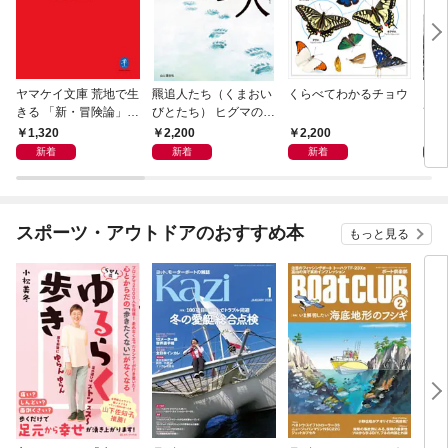
ヤマケイ文庫 荒地で生
羆追人たち（くまおい
くらべてわかるチョウ
日本
きる 「新・冒険論」改
びとたち） ヒグマの虜
改訂
訂
になった10人
1,320
2,200
2,200
2,
新着
新着
新着
スポーツ・アウトドアのおすすめ本
もっと見る