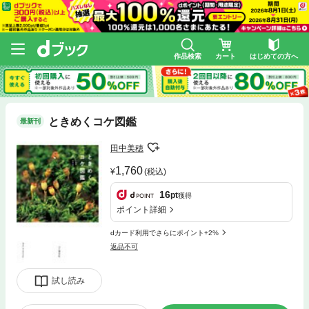
作品検索
カート
はじめての方へ
ときめくコケ図鑑
最新刊
田中美穂
1,760
(税込)
16
pt
獲得
ポイント詳細
dカード利用でさらにポイント+2%
返品不可
試し読み