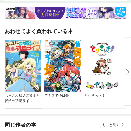
あわせてよく買われている本
おっさん底辺治癒士と
昔勇者で今は骨
とりきっさ！
青の
愛娘の辺境ライフ～中
年男が回復スキルに覚
醒して、英雄へ成り上
がる～（コミック）
同じ作者の本
もっと見る