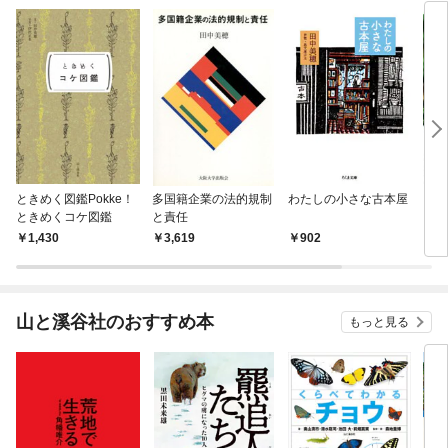
ときめく図鑑Pokke！
多国籍企業の法的規制
わたしの小さな古本屋
とき
ときめくコケ図鑑
と責任
1,430
3,619
902
1,
山と溪谷社のおすすめ本
もっと見る