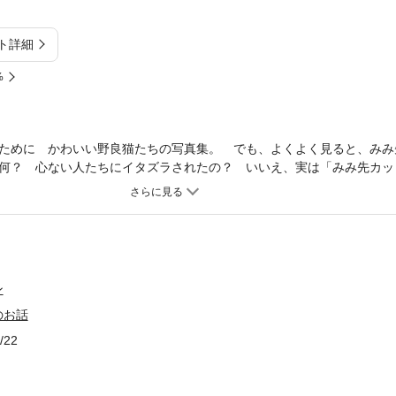
ト詳細
%
ために かわいい野良猫たちの写真集。 でも、よくよく見ると、みみ
何？ 心ない人たちにイタズラされたの？ いいえ、実は「みみ先カッ
カットは、不妊手術済みの安全な猫ですよ、というメッセージ。行政に
が行なっているTNRという活動なのです。 本書は、「みみ先カット
ロールについて解説。小・中学生でも読めるような平易な文章で、わか
本書の収益の一部は、“猫の殺処分ゼロ運動”に役立てられます。
ン
のお話
/22