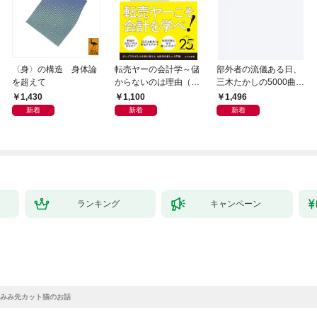
〈身〉の構造 身体論
転売ヤーの会計学～儲
部外者の流儀ある日、
を超えて
からないのは理由（わ
三木たかしの5000曲を
け）がある～
託されたぼくは、いか
1,430
1,100
1,496
にしてその価値を最大
新着
新着
新着
化したか
ランキング
キャンペーン
みみ先カット猫のお話