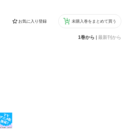
お気に入り登録
未購入巻をまとめて買う
1巻から
|
最新刊から