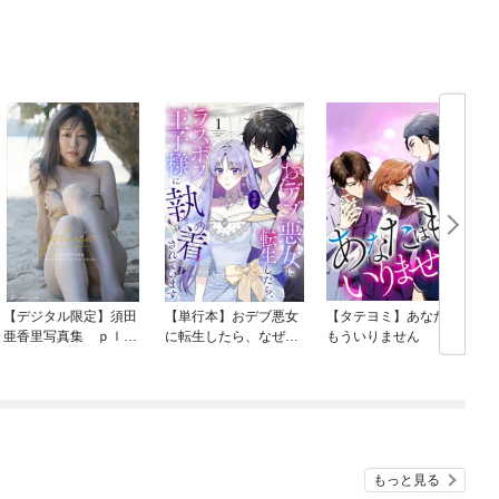
【デジタル限定】須田
【単行本】おデブ悪女
【タテヨミ】あなたは
亜香里写真集 ｐｌｕ
に転生したら、なぜか
もういりません
ｉｅ オール未公開ス
ラスボス王子様に執着
ペシャルＥｄｉｔｉｏ
されています
ｎ
もっと見る