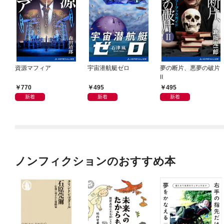
資源マフィア
宇宙潜航艇ゼロ
夢の断片、悪夢の破片
Ⅱ
770
495
495
新着
新着
新着
ノンフィクションのおすすめ本