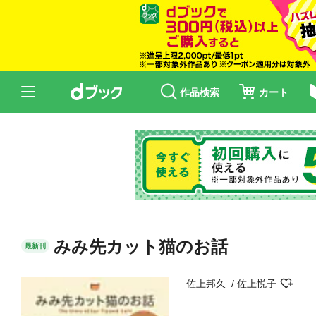
作品検索
カート
みみ先カット猫のお話
最新刊
佐上邦久
佐上悦子