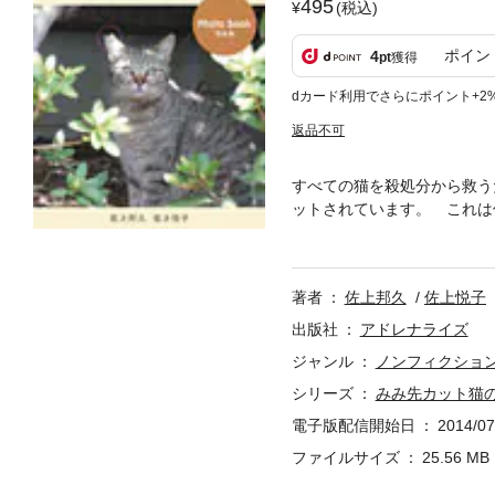
495
(税込)
ポイン
4
pt
獲得
dカード利用でさらにポイント+2
返品不可
すべての猫を殺処分から救う
ットされています。 これは
猫のしるしなのです。みみ先
らすため、ボランティア団体
ンに、殺処分やバースコント
著者
佐上邦久
佐上悦子
ちの大切さ」を訴えます。※
出版社
アドレナライズ
ジャンル
ノンフィクショ
シリーズ
みみ先カット猫
電子版配信開始日
2014/07
ファイルサイズ
25.56 MB