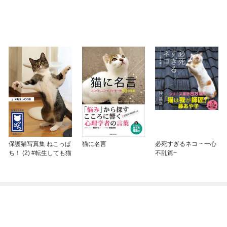
保護猫写真集 ねこっぱ
猫に名言
必死すぎるネコ ~ 一心
ち！ (2) #転生しても猫
不乱篇~