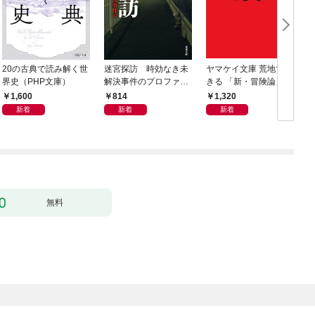
20の古典で読み解く世
迷宮探訪 時効なき未
ヤマケイ文庫 荒地で生
界史（PHP文庫）
解決事件のプロファイ
きる 「新・冒険論」改
リング
訂
1,600
814
1,320
新着
新着
新着
無料