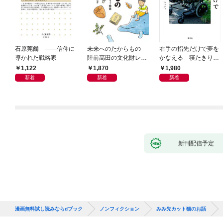
石原莞爾 ――信仰に
未来へのたからもの
右手の指先だけで夢を
導かれた戦略家
陸前高田の文化財レス
かなえる 寝たきり系
キュー物語
男子ウッディの日々
1,122
1,870
1,980
新着
新着
新着
新刊配信予定
漫画無料試し読みならdブック
ノンフィクション
みみ先カット猫のお話