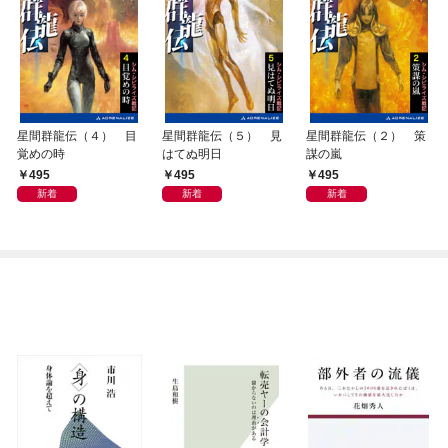
星間群龍伝（４） 目
星間群龍伝（５） 見
星間群龍伝（２） 策
覚めの時
はてぬ明日
謀の嵐
495
495
495
新着
新着
新着