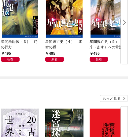
星間群龍伝（３） 時
星間興亡史（４） 運
星間興亡史（５） 未
の行方
命の嵐
来（あす）への希望
495
495
495
新着
新着
新着
もっと見る