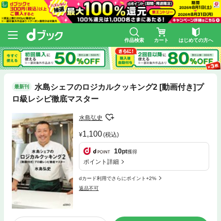
作品検索
カート
はじめての方へ
水島シェフのロジカルクッキング2 [動画付き]プ
最新刊
ロ級レシピ徹底マスター
水島弘史
1,100
(税込)
10
pt
獲得
ポイント詳細
dカード利用でさらにポイント+2%
返品不可