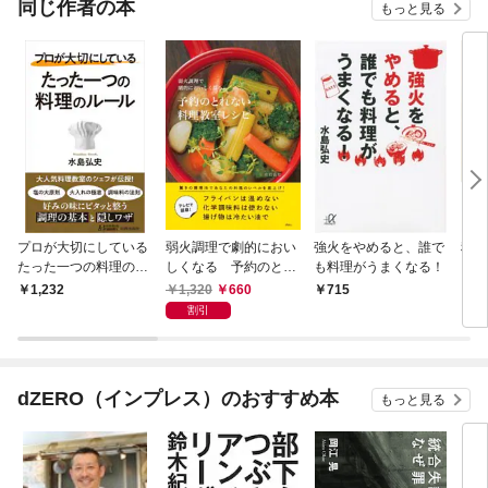
同じ作者の本
もっと見る
プロが大切にしている
弱火調理で劇的におい
強火をやめると、誰で
科学
たった一つの料理のル
しくなる 予約のとれ
も料理がうまくなる！
い！
ール
ない料理教室レシピ
1,320
660
1,232
715
1,
割引
dZERO（インプレス）のおすすめ本
もっと見る