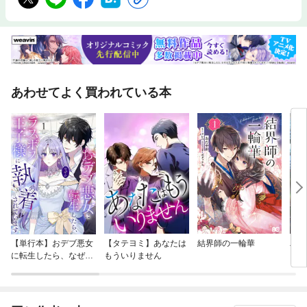
ムソース調理科学の実践的ツボ1あると便利な道具/2オーブンの正しい使
い方/3包丁の正しい使い方/4ロジカルなら塩分ゼロでもおいしい!?
あわせてよく買われている本
【単行本】おデブ悪女
【タテヨミ】あなたは
結界師の一輪華
バッ
に転生したら、なぜか
もういりません
ロイ
ラスボス王子様に執着
今世
されています
りが
てく
OMI