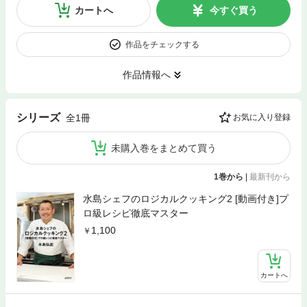
カートへ
今すぐ買う
作品をチェックする
作品情報へ
シリーズ
全1冊
お気に入り登録
未購入巻をまとめて買う
1巻から
|
最新刊から
水島シェフのロジカルクッキング2 [動画付き]プ
ロ級レシピ徹底マスター
1,100
カートへ