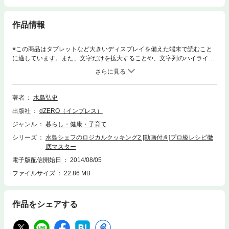
作品情報
※この商品はタブレットなど大きいディスプレイを備えた端末で読むこと
に適しています。また、文字だけを拡大することや、文字列のハイライ
ト、検索、辞書の参照、引用などの機能が使用できません。PC、スマー
トフォン、タブレットで見られる水島弘史シェフの調理実演動画付き！料
理の常識は間違いだらけ! 揚げ物は冷たい油から。炒めものはひたすら弱
火で。肉は煮る前に焼いて火を通す。感覚より科学、経験値より実測値。
著者
水島弘史
料理経験ゼロでもロジカルならば失敗なし。だれでもプロ級の本格料理を
出版社
dZERO（インプレス）
作れる25の画期的レシピ！【目次】はじめに調理実演動画と写真を見る方
法ロジカルクッキングの基本I 前菜/スープ/サラダ【動画付き】さっぱりミ
ジャンル
暮らし・健康・子育て
ネストローネ/ポタージュ・クレシー/ウッフ・ブイエとアスパラガスのソ
シリーズ
水島シェフのロジカルクッキング2 [動画付き]プロ級レシピ徹
テー/焼き野菜のミックスサラダ/ごちそうポテトサラダ/モロッコ風サラダ/
底マスター
なすのシチリア風マリネ/素揚げ野菜としらすのバーニャ・カウダII ソテー/
フライ【動画付き】サーモンと鶏のソテー ラタトゥイユ添え/ポークソテ
電子版配信開始日
2014/08/05
ー リヨン風/スペアリブの赤ワイン風味/骨付き鶏もも肉の香草パン粉焼き/
ファイルサイズ
22.86 MB
イサキのポワレとじゃがいものトリュファード ビネガーソース/アクア・
パッツア/サーモンフライ タルタルソース添え/チキンカツレツ トマトとほ
うれん草のソースIII 煮込み/ポシェソーセージとひよこ豆のトマト煮込み/
作品をシェアする
鶏の煮込み ローマ風/鶏の赤ワイン煮/豚肩ロースとレンズ豆の煮込み/牛ほ
ほ肉の赤ワイン煮込み/ナヴァラン・ダニョー(子羊のトマト煮込み)/ブイヤ
ベース/鶏胸肉のポシェ ラビゴットソース/白身魚のポシェ りんごとクリー