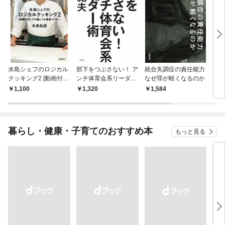
水島シェフのロジカル
部下をつぶさない！ ア
統合失調症の責任能力
クラ
クッキング2 [動画付
ンチ体育会系リーダー
なぜ罪が軽くなるのか
き]プロ級レシピ徹底マ
術
1,100
1,320
1,584
1,
スター
暮らし・健康・子育てのおすすめ本
もっと見る