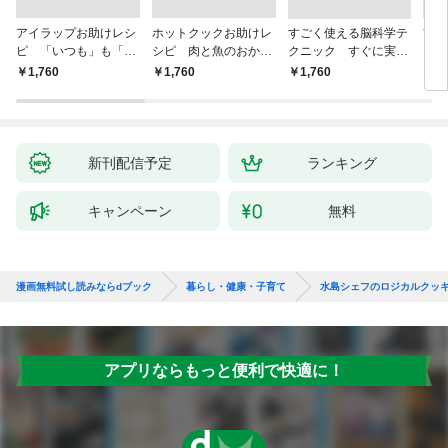
アイラップお助けレシ
ホットクックお助けレ
すごく使える脳科学テ
首
ピ 「いつも」も「も
シピ 肉と魚のおか
クニック すぐに実践
ヨガ
しも」もおいしい！
ず 少ない材料＆調味
したくなる
ラと
￥1,760
￥1,760
￥1,760
￥1,
料で、あとはスイッチ
リー
ポン！
昇と
新刊配信予定
ランキング
キャンペーン
無料
漫画無料試し読みならdブック
暮らし・健康・子育て
水島シェフのロジカルクッキ
アプリならもっと便利で快適に！