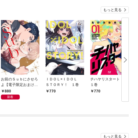
もっと見る
お前のＳｕｂにさせろ
ＩＤＯＬ×ＩＤＯＬ
チハヤリスタート！
よ【電子限定おまけ付
ＳＴＯＲＹ！ １巻
１巻
き】
880
770
770
新着
もっと見る