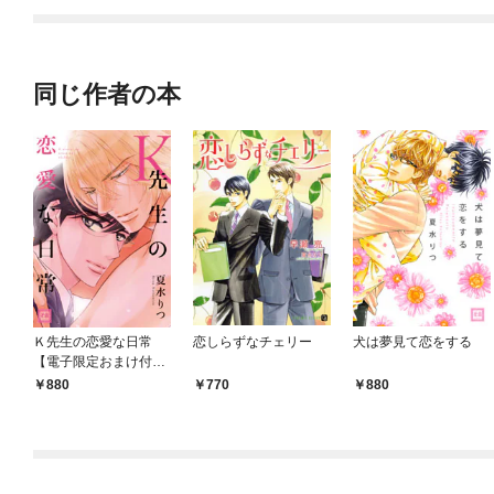
同じ作者の本
Ｋ先生の恋愛な日常
恋しらずなチェリー
犬は夢見て恋をする
【電子限定おまけ付
き】
880
770
880