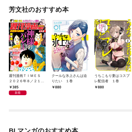
芳文社のおすすめ本
週刊漫画ＴＩＭＥＳ
クールな氷上さんは迫
うちこもり妻はコスプ
２０２６年８／２１・
りたい １巻
レ配信者 １巻
２８合併号
385
880
880
新着
BLマンガのおすすめ本