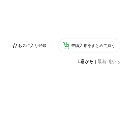
お気に入り登録
未購入巻をまとめて買う
1巻から
|
最新刊から