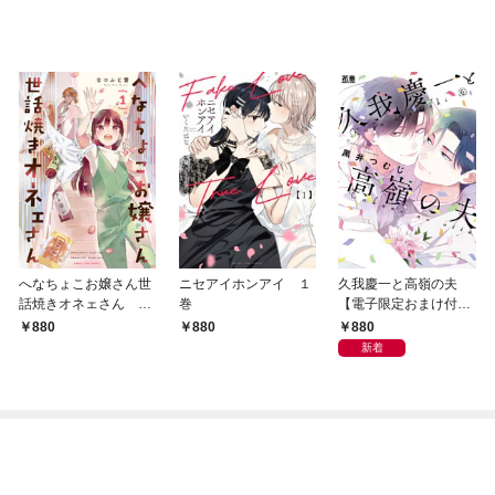
へなちょこお嬢さん世
ニセアイホンアイ １
久我慶一と高嶺の夫
話焼きオネェさん １
巻
【電子限定おまけ付
巻
き】
880
880
880
新着