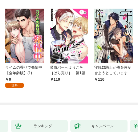
ライムの香りで発情中
吸血バーへようこそ
守銭奴騎士が俺を泣か
【全年齢版】(1)
［ばら売り］ 第1話
せようとしています
【単話】 1
0
110
110
無料
ランキング
キャンペーン