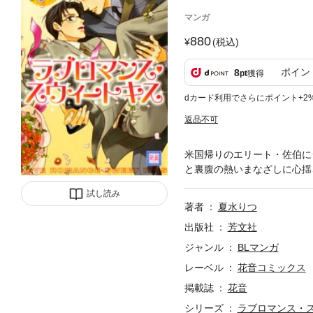
マンガ
880
(税込)
ポイン
8
pt
獲得
dカード利用でさらにポイント+2
返品不可
米国帰りのエリート・佐伯に
と裏腹の熱いまなざしに心揺
試し読み
著者
夏水りつ
出版社
芳文社
ジャンル
BLマンガ
レーベル
花音コミックス
掲載誌
花音
シリーズ
ラブロマンス・