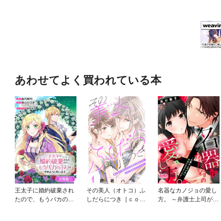
あわせてよく買われている本
王太子に婚約破棄され
その美人（オトコ）ふ
名器なカノジョの愛し
たので、もうバカのふ
しだらにつき［ｃｏｍ
方。 ～弁護士上司が私
りはやめようと思いま
ｉｃ ｔｉｎｔ］分冊
に本気になるそうです
す【分冊版】
版
～