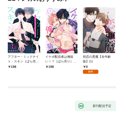
アフター・ミッドナイ
イケボ配信者は俺狙
初恋の悪魔【全年齢
ト・スキン［ばら売
い！？［ばら売り］
版】(1)
り］ 第1話
第1話
0
198
198
無料
新刊配信予定