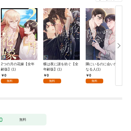
2つの月の花嫁【全年
蝶は夜に謎を紡ぐ【全
隣にいるのに会いたく
齢版】(1)
年齢版】(1)
なる人(1)
0
0
0
無料
無料
無料
無料