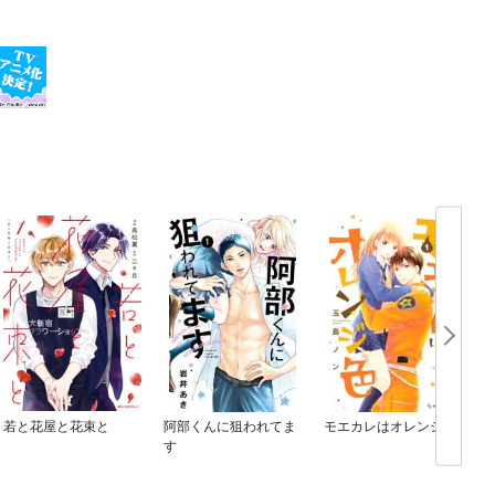
若と花屋と花束と
阿部くんに狙われてま
モエカレはオレンジ色
す