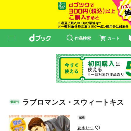
作品検索
カート
ラブロマンス・スウィートキス
最新刊
完結
夏水りつ