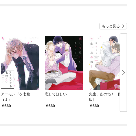
もっと見る
アーモンドを七粒
恋してほしい
先生、あのね！ [新装
（１）
版]
660
660
660