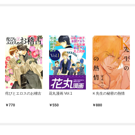
侘びとエロスのお稽古
花丸漫画 Vol.1
Ｋ先生の秘密の熱情
770
550
880