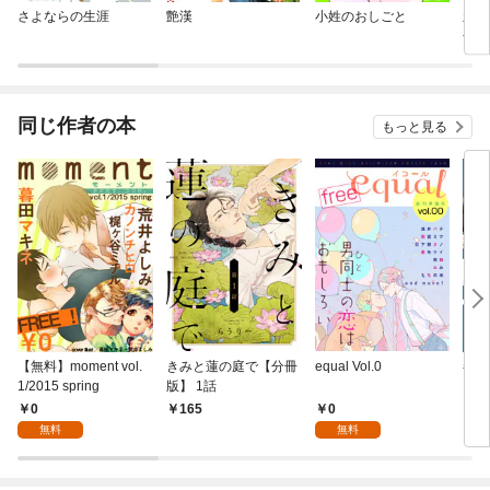
さよならの生涯
艶漢
小姓のおしごと
新装
金魚
同じ作者の本
もっと見る
【無料】moment vol.
きみと蓮の庭で【分冊
equal Vol.0
春の
1/2015 spring
版】 1話
き】
0
0
165
7
無料
無料