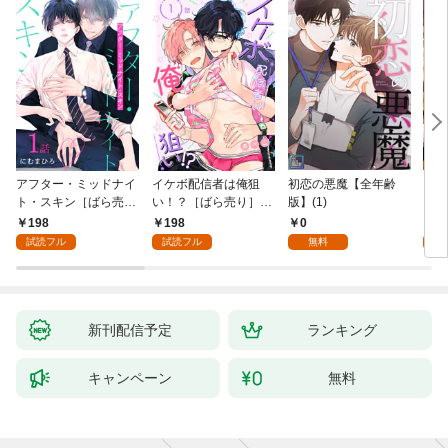
アフター・ミッドナイ
イケボ配信者は俺狙
初恋の悪魔【全年齢
ライ
ト・スキン［ばら売
い！？［ばら売り］
版】(1)
【全
り］ 第1話
第1話
198
198
0
0
試読フル
試読フル
無料
新刊配信予定
ランキング
キャンペーン
無料