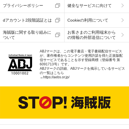
プライバシーポリシー
健全なサービスに向けて
dアカウント2段階認証とは
Cookieの利用について
海賊版に関する取り組みに
お客さまのご利用端末から
ついて
の情報の外部送信について
ABJマークは、この電子書店・電子書籍配信サービス
が、著作権者からコンテンツ使用許諾を得た正規版配
信サービスであることを示す登録商標（登録番号 第
6091713号）です。
ABJマークの詳細、ABJマークを掲示しているサービス
の一覧はこちら
→
https://aebs.or.jp/