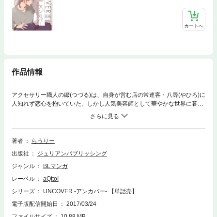
カートへ
作品情報
アクセサリー職人の綴(つづる)は、自身が営む店の常連客・八尋(やひろ)に
人知れず恋心を抱いていた。しかし人気美容師として華やかな世界に暮ら
す八尋は、自分の手に届きそうもない。そんな気持ちを知ってか知らず
か、挑発的な態度を繰り返す八尋に翻弄される綴。想いを募らせた綴はあ
る日、八尋に自らが作ったブレスレットを贈った。その輪状のアクセサリ
ーに込められた、“特別な意味”とは――…？無口な病み気味アクセサリー
著者
らうりー
職人×奔放ネコ系美容師のエロティック執着ラブ
出版社
ジュリアンパブリッシング
ジャンル
BLマンガ
レーベル
aQtto!
シリーズ
UNCOVER -アンカバー- 【単話売】
電子版配信開始日
2017/03/24
ファイルサイズ
10.88 MB