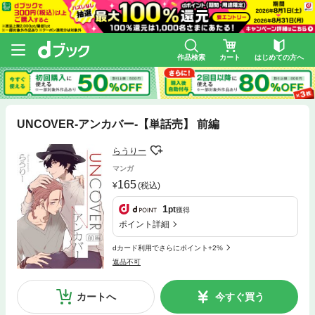
作品検索
カート
はじめての方へ
UNCOVER-アンカバー-【単話売】 前編
らうりー
マンガ
165
(税込)
1
pt
獲得
ポイント詳細
dカード利用でさらにポイント+2%
返品不可
カートへ
今すぐ買う