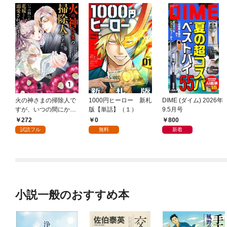
火の神さまの掃除人で
1000円ヒーロー 新札
DIME (ダイム) 2026年
すが、いつの間にか花
版【単話】（１）
9.5月号
嫁として溺愛されてい
272
0
800
ます【単話】（１）
試読フル
無料
新着
小説一般のおすすめ本