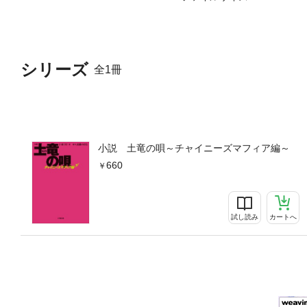
シリーズ
全1冊
小説 土竜の唄～チャイニーズマフィア編～
660
試し読み
カートへ