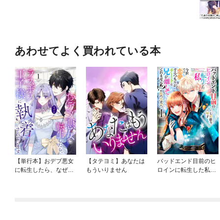
あわせてよく買われている本
【単行本】おデブ悪女
【タテヨミ】あなたは
バッドエンド目前のヒ
に転生したら、なぜか
もういりません
ロインに転生した私、
ラスボス王子様に執着
今世では恋愛するつも
されています
りがチートな兄が離し
てくれません！？@C
OMIC