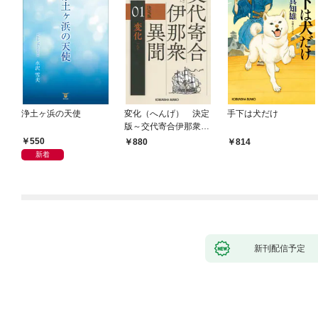
浄土ヶ浜の天使
変化（へんげ） 決定
手下は犬だけ
版～交代寄合伊那衆異
聞（1）～
550
880
814
新着
新刊配信予定