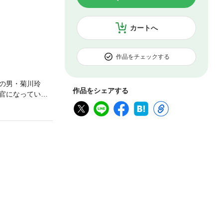
カートへ
作品をチェックする
の男・菊川玲
作品をシェアする
官になってい
条件として、菊
という任命を受
骨竜に襲われて
かった。菊川は
の、『週刊ビッグ