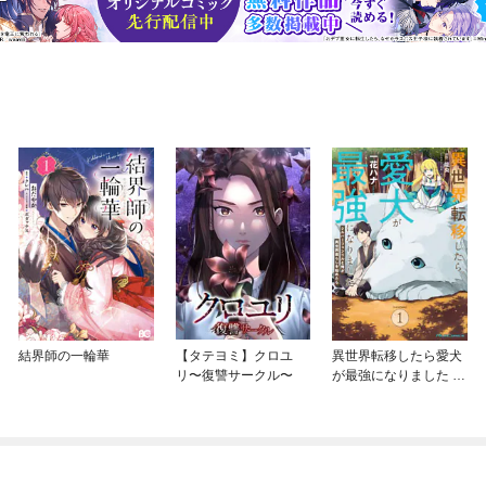
結界師の一輪華
【タテヨミ】クロユ
異世界転移したら愛犬
リ〜復讐サークル〜
が最強になりました ～
シルバーフェンリルと
俺が異世界暮らしを始
めたら～ THE COMIC