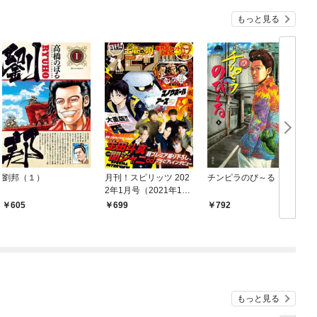
もっと見る
劉邦（１）
月刊！スピリッツ 202
チンピラのび～る
2年1月号（2021年11
月27日発売号）
605
699
792
もっと見る