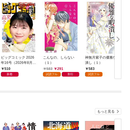
ビッグコミック 2026
こんなの、しらない
神無月紫子の優雅な暇
年16号（2026年8月7
（１）
潰し（１）
日発売）
読
510
583
291
583
年
新着
試読フル
割引
試読フル
もっと見る