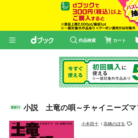
作品検索
カート
小説 土竜の唄～チャイニーズマ
最新刊
小木田十
高橋のぼる