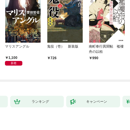
マリスアングル
鬼役（壱） 新装版
南町奉行異聞帖 襤褸
舟の以栢
1,100
726
990
新着
ランキング
キャンペーン