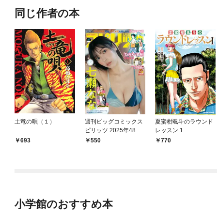
同じ作者の本
土竜の唄（１）
週刊ビッグコミックス
夏蜜柑颯斗のラウンド
ピリッツ 2025年48号
レッスン 1
【デジタル版限定グラ
693
550
770
ビア増量｢七瀬な
な」】（2025年10月2
7日発売号）
小学館のおすすめ本