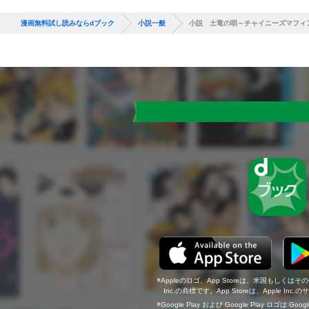
漫画無料試し読みならdブック
小説一般
小説 土竜の唄～チャイニーズマフィ
Appleのロゴ、App Storeは、米国もしくはそ
Inc.の商標です。App Storeは、Apple In
Google Play および Google Play ロゴは Go