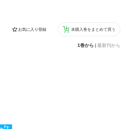
お気に入り登録
未購入巻をまとめて買う
1巻から
|
最新刊から