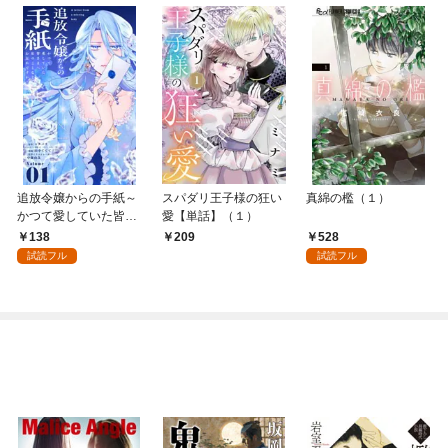
追放令嬢からの手紙～
スパダリ王子様の狂い
真綿の檻（１）
かつて愛していた皆さ
愛【単話】（１）
まへ 私のことなどお忘
138
528
209
れですか？～【単話】
試読フル
試読フル
（１）