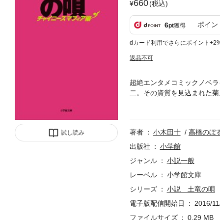
660
(税込)
ポイン
6
pt
獲得
dカード利用でさらにポイント+2
返品不可
超絶エンタメコミックノベラ
二。その資質を見込まれた菊
た。数寄屋会の直参になるた
川は轟周宝のボディーガード
ける。 そんなある日、轟周
著者
小木田十
高橋のぼ
試し読み
しまい、なんとカレンが連れ
無事にカレンを連れ戻すことが
出版社
小学館
コミックスピリッツ』連載中
ジャンル
小説一般
レーベル
小学館文庫
シリーズ
小説 土竜の唄
電子版配信開始日
2016/11
ファイルサイズ
0.29 MB