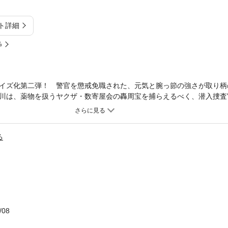
ト詳細
%
イズ化第二弾！ 警官を懲戒免職された、元気と腕っ節の強さが取り柄
川は、薬物を扱うヤクザ・数寄屋会の轟周宝を捕らえるべく、潜入捜査
め、数寄屋会総本部に菊川は日浦たちと乗り込んだが、幹部から直参の
を務め、極悪非道なチャイニーズマフィア・仙骨竜を関東から一掃しろ
宝の美しい妻・毬子と娘・カレンの買い物に同行をしているところを仙
る
去られてしまう……。そして、カレンは上海に連れて行かれたことが分
できるのか！？ 2016年12月23日より全国東宝系にて映画公開予定
、大人気コミック『土竜の唄』。ノベライズ化は待望の第2巻です。
/08