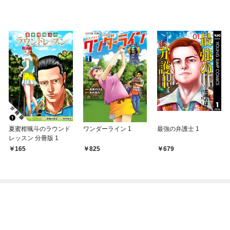
夏蜜柑颯斗のラウンド
ワンダーライン 1
最強の弁護士 1
レッスン 分冊版 1
165
825
679