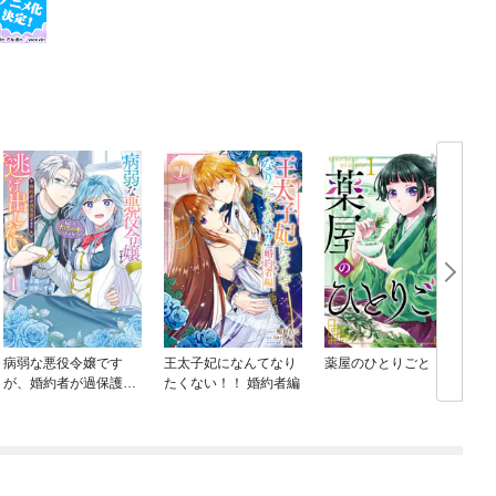
病弱な悪役令嬢です
王太子妃になんてなり
薬屋のひとりごと
が、婚約者が過保護す
たくない！！ 婚約者編
ぎて逃げ出したい(私た
ち犬猿の仲でしたよ
ね！？)