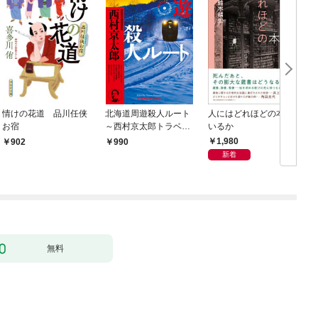
情けの花道 品川任侠
北海道周遊殺人ルート
人にはどれほどの本が
お宿
～西村京太郎トラベル
いるか
ミステリー・セレクシ
1,980
902
990
ョン（1）～
新着
無料