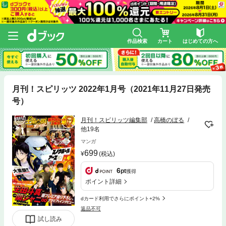
作品検索
カート
はじめての方へ
月刊！スピリッツ 2022年1月号（2021年11月27日発売
号）
月刊！スピリッツ編集部
高橋のぼる
他19名
マンガ
699
(税込)
6
pt
獲得
ポイント詳細
dカード利用でさらにポイント+2%
返品不可
試し読み