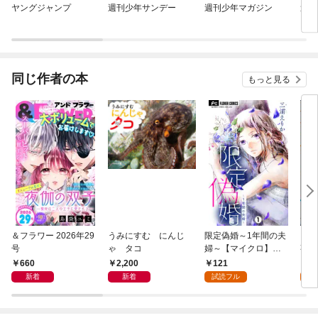
ヤングジャンプ
週刊少年サンデー
週刊少年マガジン
週刊
ピリ
同じ作者の本
もっと見る
＆フラワー 2026年29
うみにすむ にんじ
限定偽婚～1年間の夫
それ
号
ゃ タコ
婦～【マイクロ】
事が
（１）
版）
660
2,200
121
2
新着
新着
試読フル
試