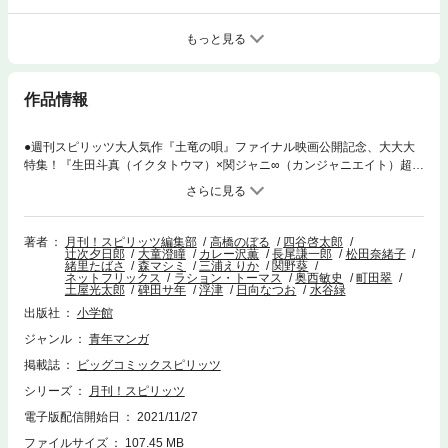
もっと見る
作品情報
●週刊スピリッツ大人気作『土竜の唄』ファイナル映画公開記念、大大大
特集！『生田斗真（イクタトウマ）×関ジャニ∞（カンジャニエイト）超プ
レミア撮り下ろしグラビア＆インタビュー』 ●映画『土竜の唄』豪華キ
ャストからのスペシャルメッセージ ●豪華読切！『土竜の唄・外伝 ～
三匹の子守唄』高橋のぼる ●イラストギャラリー『非日常な彼女』四谷
啓太郎（ヨツヤケイタロウ） ●人気爆発巻頭カラー！『スノウボールア
著者
月刊！スピリッツ編集部
高橋のぼる
四谷啓太郎
辻次夕日郎
大童澄瞳
カレー沢薫
長尾謙一郎
松田奈緒子
ース』辻次夕日郎 ●メガヒット作！最新単行本6集発売中！『映像研には
緒里たばさ
森マシミ
三浦えりか
関野葵
手を出すな！』大童澄瞳 ●『なおりはしないが、ましになる』カレー
ネットフリックス
ラション・トーマス
奥西敏史
町田翠
土屋光太郎
碑田サ年
浮津
日向なつお
水谷緑
沢 薫 ●『三日月のドラゴン』長尾謙一郎 ●『重版出来！』松田奈緒
子 ●『暗殺後宮 ？暗殺女官・花鈴はゆったり生きたい？』緒里たば
出版社
小学館
さ ●『愛するあなたと恋するきみが』森マシミ ●『処方箋上のアリア』
ジャンル
青年マンガ
三浦えりか ●『くるくるくるまミムラパン』関野 葵 ●『YASUKE ？
ヤスケ？』原作／ネットフリックス 企画／ラション・トーマス 漫画／
掲載誌
ビッグコミックスピリッツ
奥西敏史 ●『栄一 ？渋沢栄一伝』町田 翠 ●新魂読切『星と店長』土
シリーズ
月刊！スピリッツ
屋光太郎（ツチヤコウタロウ） ●新魂読切『笑顔の裏側』碑田サ年（ヒ
エタサトシ） ●『古事記（中辛）』浮津 ●『宇宙めし！』日向なつお
電子版配信開始日
2021/11/27
●『こころのナース夜野さん』水谷 緑 ＊「月刊！スピリッツ」デ
ファイルサイズ
107.45 MB