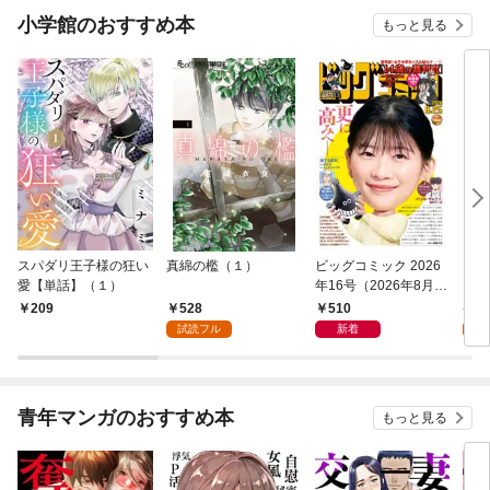
小学館のおすすめ本
もっと見る
スパダリ王子様の狂い
真綿の檻（１）
ビッグコミック 2026
こん
愛【単話】（１）
年16号（2026年8月7
（１
日発売）
528
510
5
209
試読フル
新着
試
青年マンガのおすすめ本
もっと見る