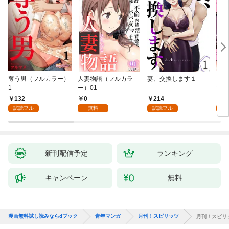
奪う男（フルカラー）
人妻物語（フルカラ
妻、交換します１
ごめ
1
ー）01
ない
132
0
214
1
試読フル
無料
試読フル
試
新刊配信予定
ランキング
キャンペーン
無料
漫画無料試し読みならdブック
青年マンガ
月刊！スピリッツ
月刊！スピリッ