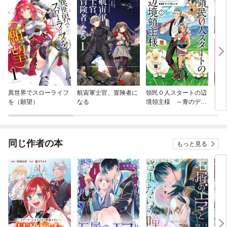
異世界でスローライフ
航宙軍士官、冒険者に
領民０人スタートの辺
冒険
を（願望）
なる
境領主様 ～青のディ
キル
アスと蒼角の乙女～
ン攻
同じ作者の本
もっと見る