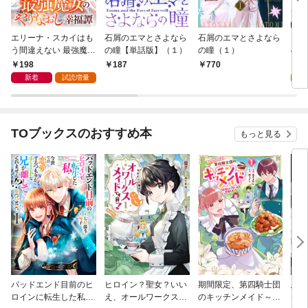
エリーナ・スカイはも
石屑のエマとさよなら
石屑のエマとさよなら
【単
う間違えない 最強魔女
の瞳【単話版】（１）
の瞳（１）
の悠
のやりなおし幸福譚
ン攻
198
0
187
770
【連載版】１
を使
新着
試読増量
を手
きに
す～
TOブックスのおすすめ本
もっと見る
バッドエンド目前のヒ
ヒロイン？聖女？いい
期間限定、第四騎士団
悪党
ロインに転生した私、
え、オールワークスメ
のキッチンメイド～結
先も