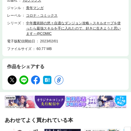
出版社
TOブックス
ばかり。最後のオーブもハズレ…と思いきや、あらゆる魔術を使える最強
スキル『魔術大全』だった！思いがけないスキルの発現によって、平凡だ
ジャンル
青年マンガ
った春彦の運命は大きく変わっていく――。
レーベル
コロナ・コミックス
シリーズ
中年魔術師の悠々自適なダンジョン攻略～スキルオーブを使
ったら最強スキルを手に入れたので、好きに生きようと思い
ます～@COMIC
電子版配信開始日
2023/02/01
ファイルサイズ
60.77 MB
作品をシェアする
あわせてよく買われている本