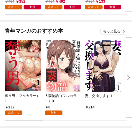
今世では恋愛するつも
イドです（誇）！@C
婚したくないので就職
令嬢
704
352
704
492
704
133
7
りがチートな兄が離し
OMIC 第1巻
しました～@COMIC
ラン
試読フル
割引
試読フル
割引
試読フル
割引
試
てくれません！？@C
第1巻【描き下ろし漫
の溺
OMIC 第1巻
画特典付き】
@C
青年マンガのおすすめ本
もっと見る
奪う男（フルカラー）
人妻物語（フルカラ
妻、交換します１
ごめ
1
ー）01
ない
132
0
1
214
試読フル
無料
試