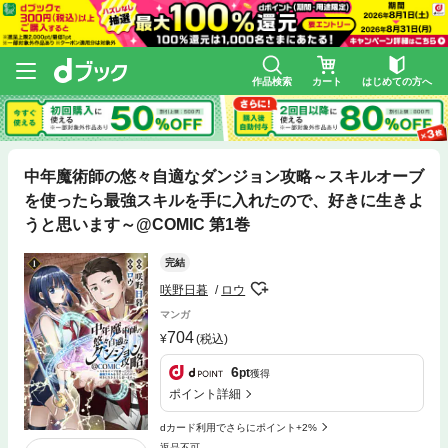
作品検索
カート
はじめての方へ
中年魔術師の悠々自適なダンジョン攻略～スキルオーブ
を使ったら最強スキルを手に入れたので、好きに生きよ
うと思います～@COMIC 第1巻
完結
咲野日暮
ロウ
マンガ
704
(税込)
6
pt
獲得
ポイント詳細
dカード利用でさらにポイント+2%
返品不可