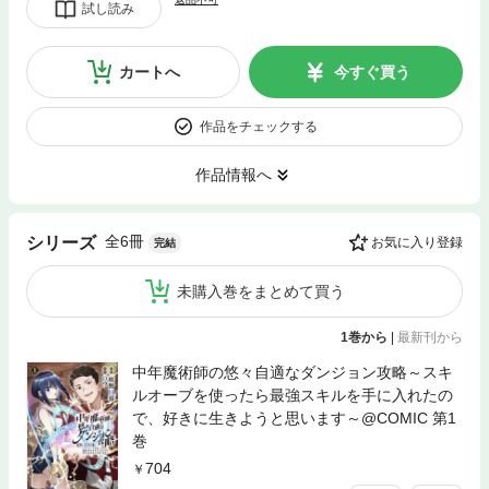
試し読み
カートへ
今すぐ買う
作品をチェックする
作品情報へ
全6冊
シリーズ
お気に入り登録
完結
未購入巻をまとめて買う
1巻から
|
最新刊から
中年魔術師の悠々自適なダンジョン攻略～スキ
ルオーブを使ったら最強スキルを手に入れたの
で、好きに生きようと思います～@COMIC 第1
巻
704