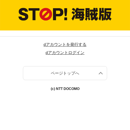
dアカウントを発行する
dアカウントログイン
ページトップへ
(c) NTT DOCOMO