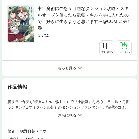
中年魔術師の悠々自適なダンジョン攻略～スキ
ルオーブを使ったら最強スキルを手に入れたの
で、好きに生きようと思います～@COMIC 第4
巻
704
試し読み
カートへ
もっと見る
作品情報
脱サラ中年男が最強スキルで救世主に!?『小説家になろう』日・週・月間
ランキング1位（ジャンル別）のダンジョンファンタジー、待望のコミカ
ライズ第1巻！【あらすじ】世界に突如出現した『ダンジョン』。人類は
ダンジョン内で見つかるアイテムやモンスターから取れる素材で新たな社
会を築いていた――。会社員の伊藤春彦は仕事で忙殺される毎日に嫌気が
差し、ダンジョン探索で生計を立てる『探索者』になることを決意する。
著者
咲野日暮
ロウ
まずは特殊な能力を獲得できるスキルオーブをいくつか使用するもハズレ