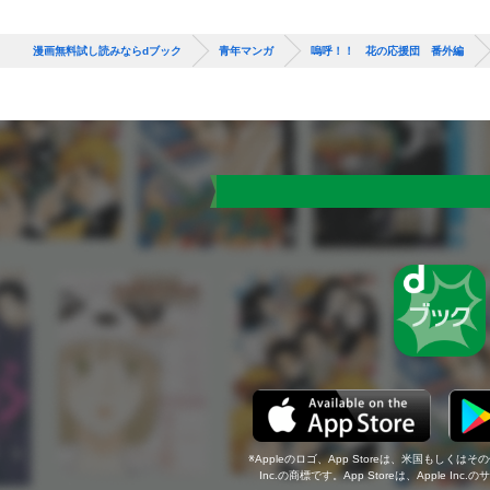
漫画無料試し読みならdブック
青年マンガ
嗚呼！！ 花の応援団 番外編
Appleのロゴ、App Storeは、米国もしくはそ
Inc.の商標です。App Storeは、Apple In