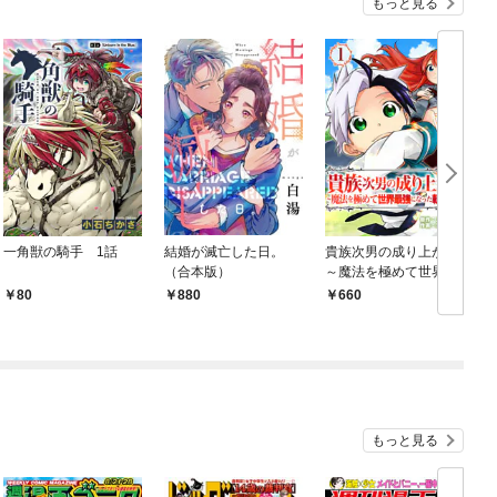
もっと見る
一角獣の騎手 1話
結婚が滅亡した日。
貴族次男の成り上がり
（合本版）
～魔法を極めて世界最
強になった転生者～
80
880
660
（合本版） 1巻
1
もっと見る