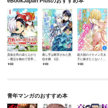
eBookJapan Plusのおすすめ本
貴族次男の成り上がり
癒し手は断罪された悪
超大国のイケメン王太
～魔法を極めて世界最
役令嬢 1話
子に嫁ぎたくない！！
強になった転生者～
1話
80
80
80
1話
青年マンガのおすすめ本