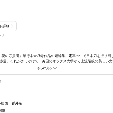
ト詳細
%
! 花の応援団』単行本未収録作品の短編集。電車の中で日本刀を振り回
赤道。それがきっかけで、英国のオックス大学から上流階級の美しい女
とになったのだが…!! 「美人留学生」「愛のすし食い放題」「家潰し
介
応援団 番外編
/09