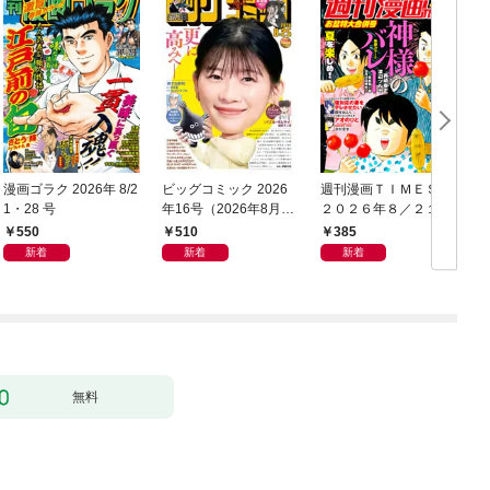
漫画ゴラク 2026年 8/2
ビッグコミック 2026
週刊漫画ＴＩＭＥＳ
1・28 号
年16号（2026年8月7
２０２６年８／２１・
日発売）
２８合併号
550
510
385
新着
新着
新着
無料