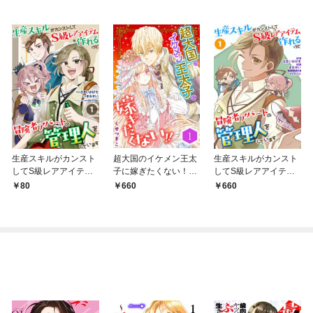
生産スキルがカンスト
超大国のイケメン王太
生産スキルがカンスト
してS級レアアイテム
子に嫁ぎたくない！！
してS級レアアイテム
も作れるけど冒険者ア
（合本版） 1巻
も作れるけど冒険者ア
80
660
660
パートの管理人をして
パートの管理人をして
います 1話
います（合本版） 1
巻