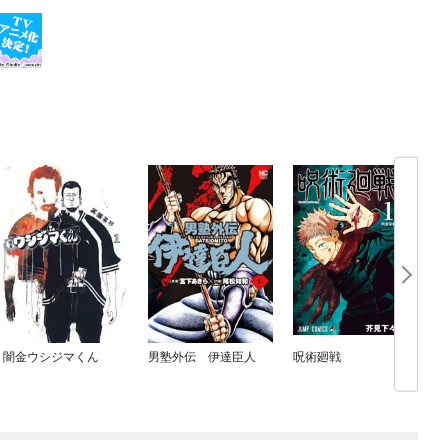
闇金ウシジマくん
男塾外伝 伊達臣人
呪術廻戦