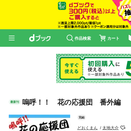
作品検索
カート
嗚呼！！ 花の応援団 番外編
最新刊
完結
どおくまん
太地大介