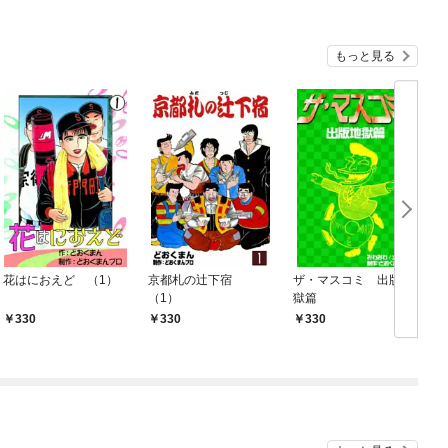
もっと見る
花はにおえど （1）
京都札の辻下宿
ザ・マスコミ 出版地
（1）
獄篇
330
330
330