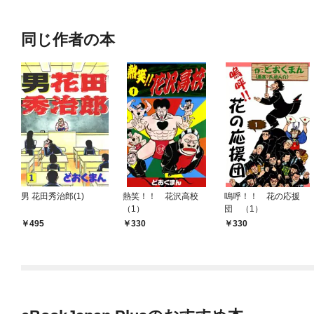
同じ作者の本
男 花田秀治郎(1)
熱笑！！ 花沢高校
嗚呼！！ 花の応援
（1）
団 （1）
495
330
330