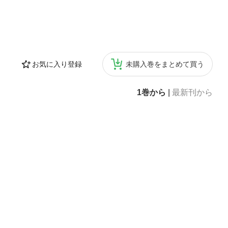
お気に入り登録
未購入巻をまとめて買う
1巻から
|
最新刊から