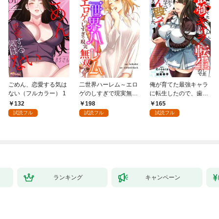
ごめん、恋愛する気は
二世界ハーレム～エロ
俺が育てた最強キャラ
ない（フルカラー） 1
ゲのしすぎで現実無双
に転生したので、歯向
～１
かうヤツはすべてぶん
132
198
165
殴って生きる事にしま
試読フル
試読フル
試読フル
した。１
ランキング
キャンペーン