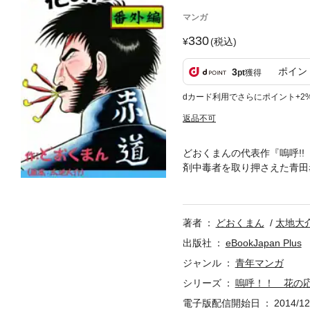
マンガ
330
(税込)
ポイン
3
pt
獲得
dカード利用でさらにポイント+2
返品不可
どおくまんの代表作『嗚呼!
剤中毒者を取り押さえた青田
内大学応援団を訪ねてくるこ
を収録。
著者
どおくまん
太地大
出版社
eBookJapan Plus
ジャンル
青年マンガ
シリーズ
嗚呼！！ 花の
電子版配信開始日
2014/12