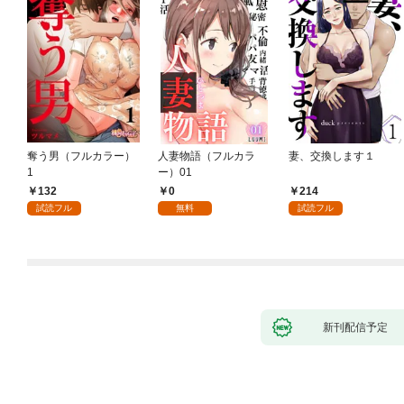
奪う男（フルカラー）
人妻物語（フルカラ
妻、交換します１
1
ー）01
132
0
214
試読フル
無料
試読フル
新刊配信予定