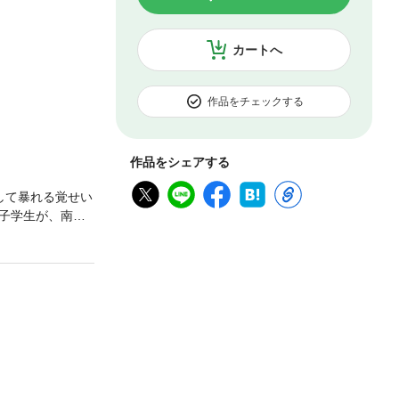
カートへ
作品をチェックする
作品をシェアする
して暴れる覚せい
子学生が、南河
の赤次郎」の3編