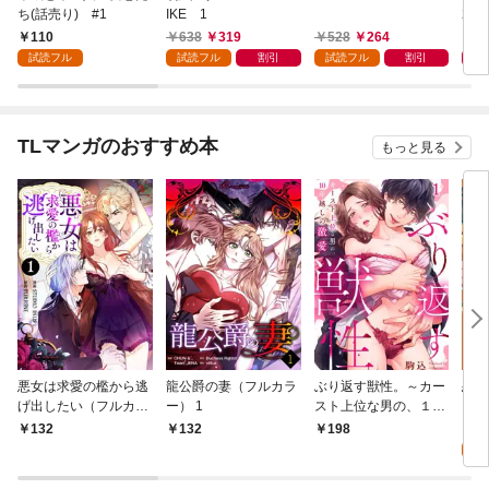
ち(話売り) #1
IKE 1
202
110
638
319
528
264
4
試読フル
試読フル
割引
試読フル
割引
TLマンガのおすすめ本
もっと見る
悪女は求愛の檻から逃
龍公爵の妻（フルカラ
ぶり返す獣性。～カー
恋す
げ出したい（フルカラ
ー） 1
スト上位な男の、１０
【fo
ー） 1
年越しの激愛１
2
132
132
198
試