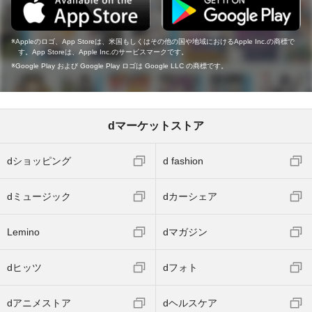
Appleのロゴ、App Storeは、米国もしくはその他の国や地域におけるApple Inc.の商標で
す。App Storeは、Apple Inc.のサービスマークです。
Google Play および Google Play ロゴは Google LLC の商標です。
dマーケットストア
dショッピング
d fashion
dミュージック
dカーシェア
Lemino
dマガジン
dヒッツ
dフォト
dアニメストア
dヘルスケア