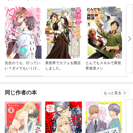
先生のうち、行ってい
異世界でカフェを開店
とんでもスキルで異世
ゆび
い？ダメでもいくけ
しました。
界放浪メシ
ど。
同じ作者の本
もっと見る