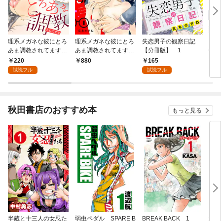
理系メガネな彼にとろ
理系メガネな彼にとろ
失恋男子の観察日記
エレ
あま調教されてます
あま調教されてます
【分冊版】 1
6年
1
【電子単行本】 1
220
165
880
6
試読フル
試読フル
秋田書店のおすすめ本
もっと見る
半蔵と十三人の女忍た
弱虫ペダル SPARE B
BREAK BACK 1
週刊