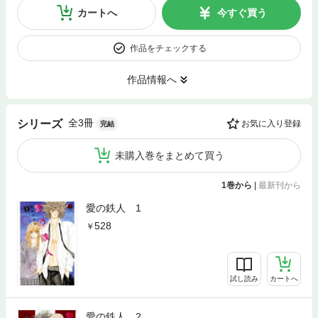
カートへ
今すぐ買う
作品をチェックする
作品情報へ
全3冊
シリーズ
お気に入り登録
完結
未購入巻をまとめて買う
1巻から
|
最新刊から
愛の鉄人 1
528
試し読み
カートへ
愛の鉄人 2