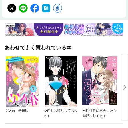
あわせてよく買われている本
ウソ婚 分冊版
今宵もお待ちしており
次期社長に再会したら
ウソ
ます
溺愛されてます