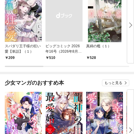
スパダリ王子様の狂い
ビッグコミック 2026
真綿の檻（１）
こん
愛【単話】（１）
年16号（2026年8月7
（１
日発売）
209
￥510
528
5
少女マンガのおすすめ本
もっと見る