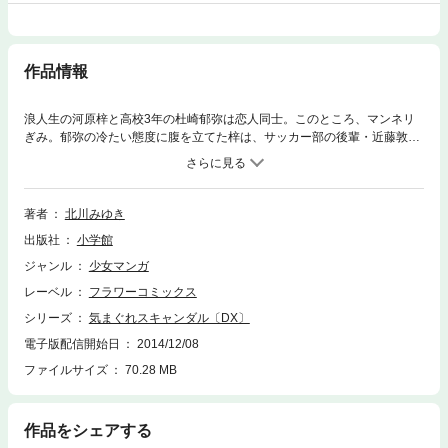
作品情報
浪人生の河原梓と高校3年の杜崎郁弥は恋人同士。このところ、マンネリ
ぎみ。郁弥の冷たい態度に腹を立てた梓は、サッカー部の後輩・近藤敦史
のデートの誘いに応じてしまう。梓＆郁弥シリーズ、波乱の恋の最終巻！
著者
北川みゆき
出版社
小学館
ジャンル
少女マンガ
レーベル
フラワーコミックス
シリーズ
気まぐれスキャンダル〔DX〕
電子版配信開始日
2014/12/08
ファイルサイズ
70.28 MB
作品をシェアする