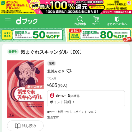
作品検索
カート
はじめての方へ
気まぐれスキャンダル〔DX〕
最新刊
完結
北川みゆき
マンガ
605
(税込)
5
pt
獲得
ポイント詳細
dカード利用でさらにポイント+2%
返品不可
試し読み