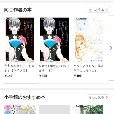
同じ作者の本
もっと見る
今宵もお待ちしており
今宵もお待ちしており
どうしようもない僕と
どう
ます【マイクロ】
ます（１）
キスしよう（１）
キス
（１）
ロ】
143
495
495
1
小学館のおすすめ本
もっと見る