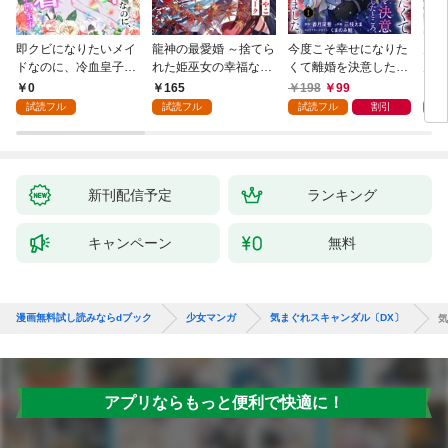
即クビになりたいメイ
龍神の最愛婚 ～捨てら
今度こそ幸せになりた
鬼条
ドなのに、冷血皇子に
れた姫巫女の幸福な嫁
くて離婚を決意したと
見初
執着されています第1
入り～: 1
ころ、無表情な旦那様
～１
0
165
198
99
1
話
が「愛してる」と言っ
試読フル
試読フル
試読フル
割引
試
てきました。1
新刊配信予定
ランキング
キャンペーン
無料
漫画無料試し読みならdブック
少女マンガ
気まぐれスキャンダル〔DX〕
気
アプリならもっと便利で快適に！