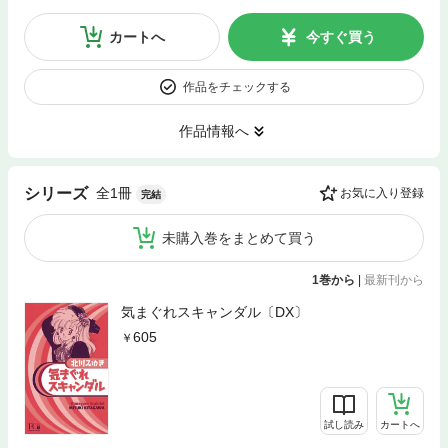
カートへ
今すぐ買う
作品をチェックする
作品情報へ
全1冊
シリーズ
お気に入り登録
完結
未購入巻をまとめて買う
1巻から
|
最新刊から
気まぐれスキャンダル〔DX〕
605
試し読み
カートへ