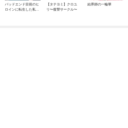
バッドエンド目前のヒ
【タテヨミ】クロユ
結界師の一輪華
ロインに転生した私、
リ〜復讐サークル〜
今世では恋愛するつも
りがチートな兄が離し
てくれません！？@C
OMIC