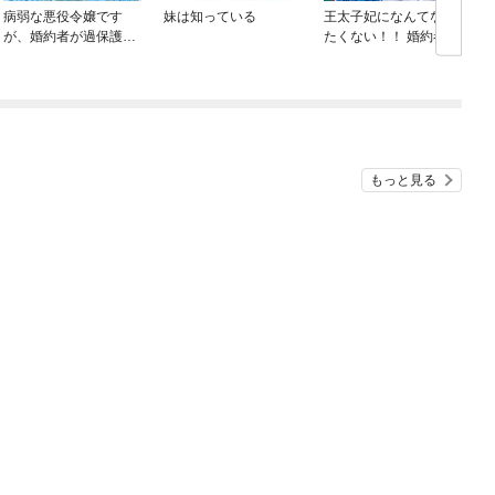
病弱な悪役令嬢です
妹は知っている
王太子妃になんてなり
が、婚約者が過保護す
たくない！！ 婚約者編
ぎて逃げ出したい(私た
ち犬猿の仲でしたよ
ね！？)
め
もっと見る