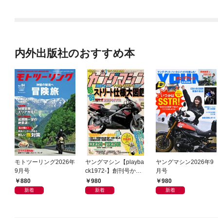
内外出版社のおすすめ本
モトツーリング2026年
ヤングマシン【playba
ヤングマシン2026年9
9月号
ck1972-】創刊号から
月号
振り返る昭和～平成の
880
980
980
熱き時代 1989年5月号
新着
新着
新着