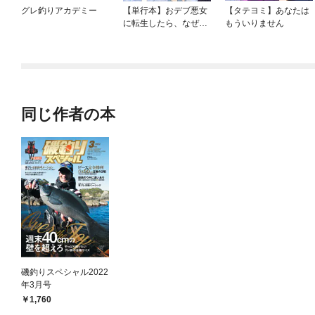
グレ釣りアカデミー
【単行本】おデブ悪女
【タテヨミ】あなたは
に転生したら、なぜか
もういりません
ラスボス王子様に執着
されています
同じ作者の本
磯釣りスペシャル2022
年3月号
1,760