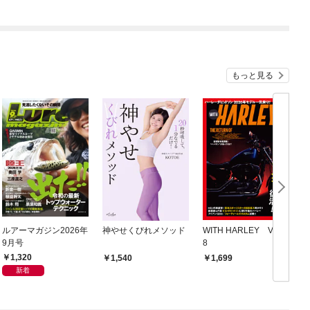
もっと見る
ルアーマガジン2026年
神やせくびれメソッド
WITH HARLEY Vol.2
モ
9月号
8
1,320
1,540
1,699
新着