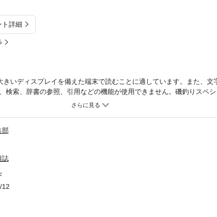
ント詳細
%
大きいディスプレイを備えた端末で読むことに適しています。また、文
、検索、辞書の参照、引用などの機能が使用できません。磯釣りスペシャル
の上昇とともにエサ取りや小型のグレが増えてくるなか、どうすれば型のい
りスペシャル7月号』の特集は、そんな悩みを断ち切る「サイズアップ達
践的な内容がアナタの釣りをレベルアップしてくれるはずです。 カラー
集部
ドスクープ、進化するPE釣法など注目のネタがてんこ盛り。 そして、底
沖ノ島・一ツバエでのクチジロ10kgオーバー連発についてです。お楽
のフリーフォール釣法グレ怒濤の超2ケタ釣り進化するPE釣法大雨＆爆
雑誌
するクッションゴムの威力／江藤憲幸502017グレ四大大会表彰台トー
ル
初夏の備忘録初夏だ！潮岬だ！入れ食いだ???憧れの男女群島でイシダイ
おきのパターンサイズアップ達成の戦略マニュアルストイックにグレだけ
/12
高知県沖ノ島・一ツバエクチジロ10キロオーバー連発！連載ピース･ア
”磯メシ”レストラングレポンREGULARグレイト九州熱釣録高知で釣
数珠つなぎ釣果の小ワザ500文字お悩みレスキュー磯スペキングダムバ