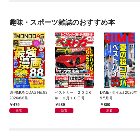
趣味・スポーツ雑誌のおすすめ本
週刊MONODAS No.83
ベストカー ２０２６
DIME (ダイム) 2026年
2026/8/8号
年 ９月１０日号
9.5月号
479
589
800
新着
新着
新着