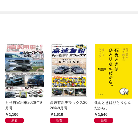
月刊自家用車2026年9
高速有鉛デラックス20
死ぬときはひとりなん
月号
26年9月号
だから。
1,100
1,610
1,540
新着
新着
新着