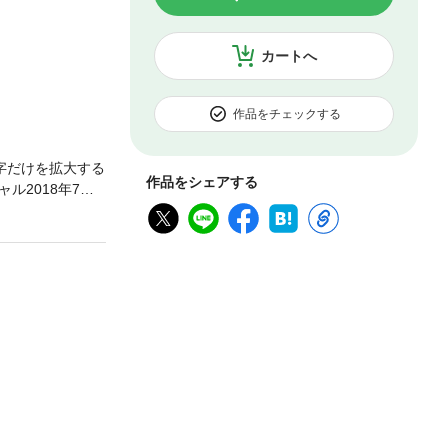
カートへ
作品をチェックする
字だけを拡大する
作品をシェアする
2018年7月
いグレを仕留める
成の戦略マニュ
ページでは”する
物は男女群島の乗
しみに！するする
風を超遠投で撃
ナメンターの愛用
を満喫特集 初夏
!? そんなのも
カデミー磯釣り基
るならこっちや
ックナンバーズガ