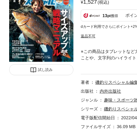
1,527
(税込)
ポイ
13
pt
獲得
dカード利用でさらにポイント+2
返品不可
※この商品はタブレットなど
ことや、文字列のハイライト
号【CONTENTS】水温
試し読み
ことができるのか。 『磯釣
アル」。 すぐに使える超実
著者
磯釣りスペシャル編
するスルルー”やNEWロッ
っ込みイシダイルポと高知県
出版社
内外出版社
スルルーでぶちかませ！無敵
ジャンル
趣味・スポーツ
破／百合野崇4食い渋りを制
シリーズ
磯釣りスペシャ
ウキBEST3尾長を征する
の良型グレを引き出すとって
電子版配信開始日
2022/04
ったいない！イサギに本気！
ファイルサイズ
36.09 MB
礎知識水中目線で斬る日本全国
き！年がら年中紀伊半島名手