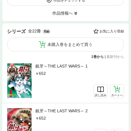
作品をチェックする
作品情報へ
全22冊
シリーズ
お気に入り登録
完結
未購入巻をまとめて買う
1巻から
|
最新刊から
銀牙～THE LAST WARS～ 1
652
試し読み
カートへ
銀牙～THE LAST WARS～ 2
652