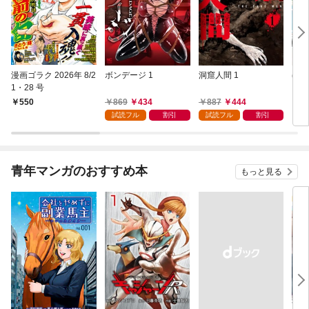
漫画ゴラク 2026年 8/2
ボンデージ 1
洞窟人間 1
ほた
1・28 号
【単
L①
869
434
887
444
550
1
試読フル
割引
試読フル
割引
青年マンガのおすすめ本
もっと見る