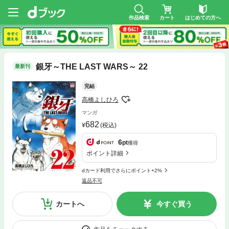
作品検索
カート
はじめての方へ
銀牙～THE LAST WARS～ 22
最新刊
完結
高橋よしひろ
マンガ
682
(税込)
6
pt
獲得
ポイント詳細
dカード利用でさらにポイント+2%
返品不可
カートへ
今すぐ買う