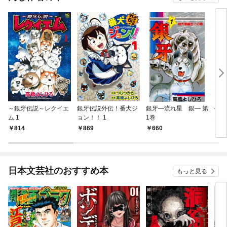
～銀牙伝説～レクイエ
銀牙伝説外伝！番犬ジ
銀牙―流れ星 銀― 第
―甲
ム 1
ョン！！ 1
1巻
1巻
814
869
660
6
日本文芸社のおすすめ本
もっと見る