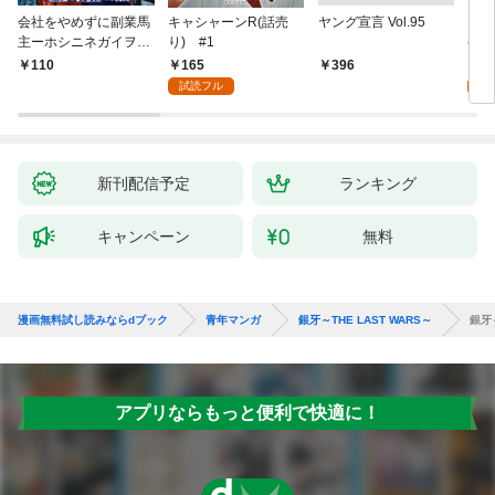
会社をやめずに副業馬
キャシャーンR(話売
ヤング宣言 Vol.95
キミ
主ーホシニネガイヲ
り) #1
(話
ー 1
165
1
110
￥396
試読フル
試
新刊配信予定
ランキング
キャンペーン
無料
漫画無料試し読みならdブック
青年マンガ
銀牙～THE LAST WARS～
銀牙～
アプリならもっと便利で快適に！