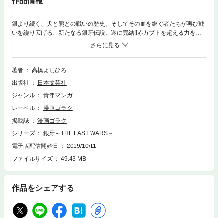
作品情報
銀より続く、犬と熊との戦いの歴史。そしてその血を継ぐ者たちが再び戦
いを繰り広げる、新たなる銀牙伝説、遂に完結!!赤カブトを超える力を持
ちながら、シリウスと心を通わせるモンスーン。凶暴さと、そして純真さ
を合わせ持つ獣は、今まで親の仇と憎んでいた犬達とは違うシリウスを許
容した。そしてシリウスもまた、仲間を殺したモンスーンを許した。だ
が、オリオンはそうではなかった。戦いではなく、共生。銀と赤カブトと
著者
高橋よしひろ
は違う戦いを繰り広げるシリウス。対して銀同様にモンスーンを倒すべく
出版社
日本文芸社
動くオリオン。奥羽軍ＶＳモンスーン、そしてシリウス。三者の戦いの結
末、ラストウォーズが今、完結する!!
ジャンル
青年マンガ
レーベル
漫画ゴラク
掲載誌
漫画ゴラク
シリーズ
銀牙～THE LAST WARS～
電子版配信開始日
2019/10/11
ファイルサイズ
49.43 MB
作品をシェアする