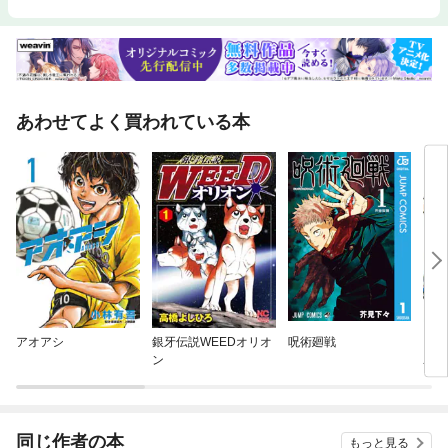
あわせてよく買われている本
アオアシ
銀牙伝説WEEDオリオ
呪術廻戦
キャ
ン
ユー
同じ作者の本
もっと見る