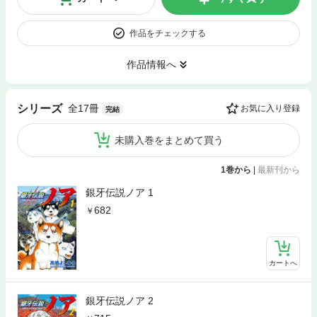
作品をチェックする
作品情報へ
全17冊
シリーズ
お気に入り登録
完結
未購入巻をまとめて買う
1巻から
|
最新刊から
銀牙伝説ノア 1
682
カートへ
銀牙伝説ノア 2