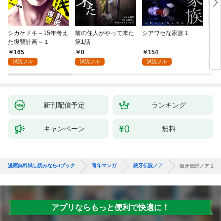
シカケドキ～15年考え
前の住人がやって来た
シアワセな家族１
16
た復讐計画～１
第1話
地獄
165
0
154
1
試読フル
試読フル
試読フル
試
新刊配信予定
ランキング
キャンペーン
無料
漫画無料試し読みならdブック
青年マンガ
銀牙伝説ノア
銀牙伝説ノア 1
アプリならもっと便利で快適に！