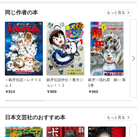
同じ作者の本
もっと見る
～銀牙伝説～レクイエ
銀牙伝説外伝！番犬ジ
銀牙―流れ星 銀― 第
―甲
ム 1
ョン！！ 1
1巻
1巻
814
869
660
6
日本文芸社のおすすめ本
もっと見る