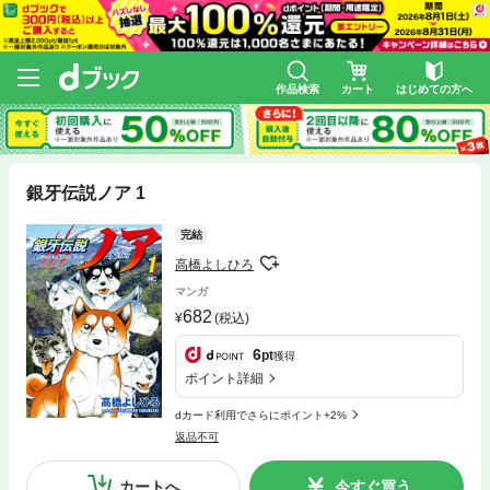
作品検索
カート
はじめての方へ
銀牙伝説ノア 1
完結
高橋よしひろ
マンガ
682
(税込)
6
pt
獲得
ポイント詳細
dカード利用でさらにポイント+2%
返品不可
カートへ
今すぐ買う