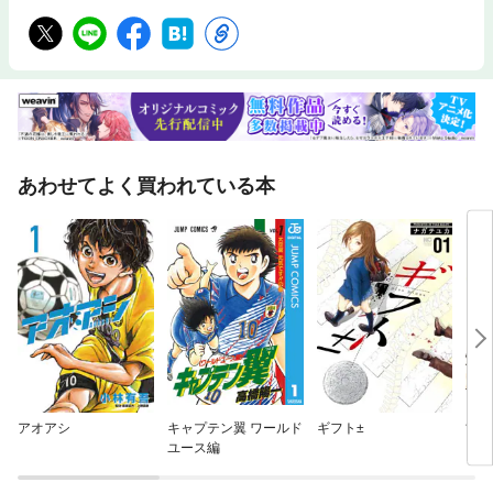
あわせてよく買われている本
アオアシ
キャプテン翼 ワールド
ギフト±
甘い
ユース編