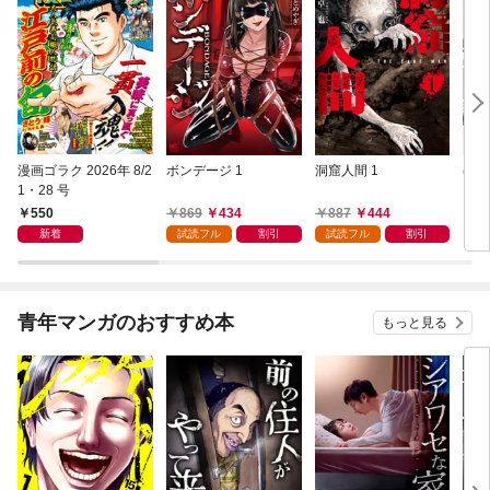
漫画ゴラク 2026年 8/2
ボンデージ 1
洞窟人間 1
ほた
1・28 号
【単
L①
550
869
434
887
444
1
新着
試読フル
割引
試読フル
割引
青年マンガのおすすめ本
もっと見る