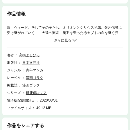
作品情報
銀、ウィード、そしてその子たち、オリオンとシリウス兄弟。銀牙伝説は
受け継がれていく…。犬達の楽園・奥羽を襲った赤カブトの血を継ぐ狂
熊・モンスーンとの激闘で命を落としたシリウス。どんな敵とでも解り合
えるというシリウスの理想を最後まで理解できなかったオリオンは、シリ
ウスを喪ったショックを受け止められず、姿を消した。そして始まるオリ
オンの放浪の旅。その旅路でオリオンが出会う犬（もの）とは…!? 銀牙
著者
高橋よしひろ
伝説シリーズ、最新章始まる!!
出版社
日本文芸社
ジャンル
青年マンガ
レーベル
漫画ゴラク
掲載誌
漫画ゴラク
シリーズ
銀牙伝説ノア
電子版配信開始日
2020/03/01
ファイルサイズ
49.13 MB
作品をシェアする