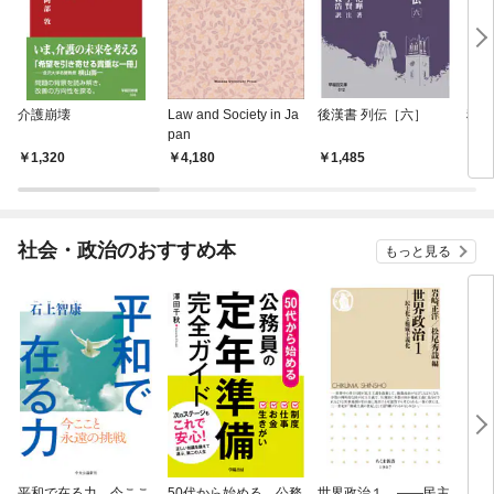
介護崩壊
Law and Society in Ja
後漢書 列伝［六］
税と
pan
1,320
4,180
1,485
1,
社会・政治のおすすめ本
もっと見る
平和で在る力 今ここ
50代から始める 公務
世界政治１ ――民主
「力