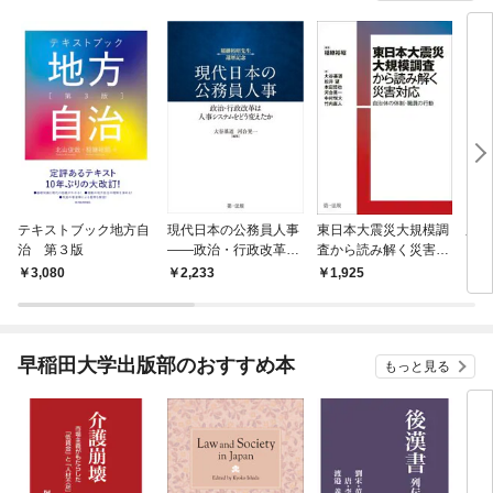
テキストブック地方自
現代日本の公務員人事
東日本大震災大規模調
豊洲
治 第３版
――政治・行政改革は
査から読み解く災害対
人事システムをどう変
応―自治体の体制・職
3,080
2,233
1,925
3
えたか
員の行動―
早稲田大学出版部のおすすめ本
もっと見る