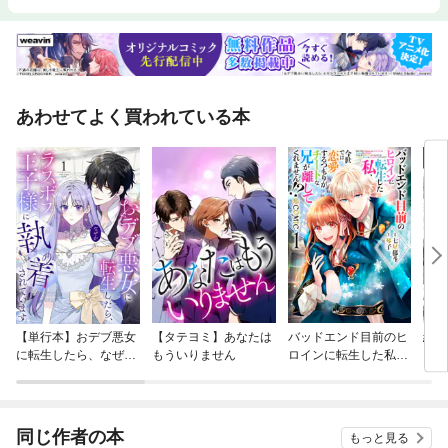
あわせてよく買われている本
【単行本】おデブ悪女
【タテヨミ】あなたは
バッドエンド目前のヒ
結界
に転生したら、なぜか
もういりません
ロインに転生した私、
ラスボス王子様に執着
今世では恋愛するつも
されています
りがチートな兄が離し
てくれません！？@C
OMIC
同じ作者の本
もっと見る