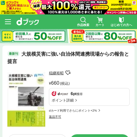
作品検索
カート
はじめての方へ
大規模災害に強い自治体間連携現場からの報告と
最新刊
提言
稲継裕昭
660
(税込)
6
pt
獲得
ポイント詳細
dカード利用でさらにポイント+2%
返品不可