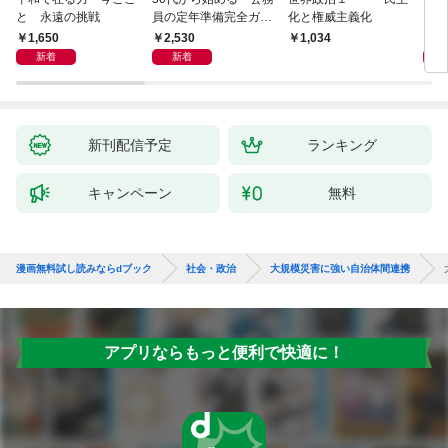
と 永遠の挑戦
員の定年準備完全ガイ
化と権威主義化
く 
ド
1,650
2,530
1,
1,034
新着
新着
新刊配信予定
ランキング
キャンペーン
無料
漫画無料試し読みならdブック
社会・政治
大規模災害に強い自治体間連携
アプリならもっと便利で快適に！