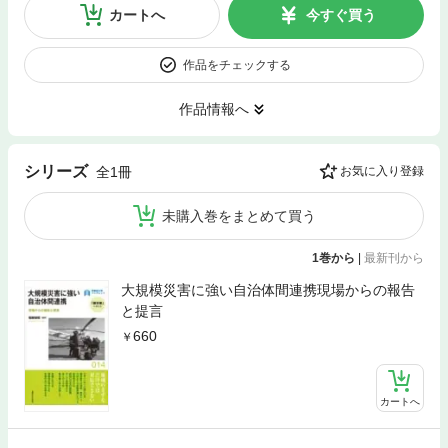
カートへ
今すぐ買う
作品をチェックする
作品情報へ
シリーズ
全1冊
お気に入り登録
未購入巻をまとめて買う
1巻から
|
最新刊から
大規模災害に強い自治体間連携現場からの報告
と提言
660
カートへ