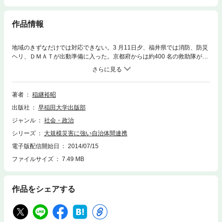
作品情報
地域のきずなだけでは対応できない。3 月11日夕、福井県では消防、防災
ヘリ、ＤＭＡＴが出動準備に入った。京都府からは約400 名の救助隊が、
そして各府県から多くの人々が被災地に向け出発した。危機における遠隔
自治体からの支援のあり方を考える。
著者
稲継裕昭
出版社
早稲田大学出版部
ジャンル
社会・政治
シリーズ
大規模災害に強い自治体間連携
電子版配信開始日
2014/07/15
ファイルサイズ
7.49 MB
作品をシェアする