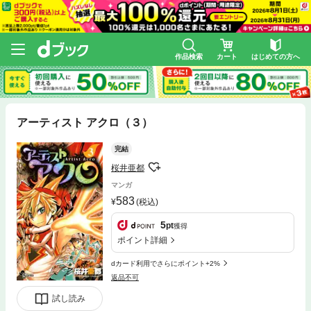
作品検索
カート
はじめての方へ
アーティスト アクロ（３）
完結
桜井亜都
マンガ
583
(税込)
5
pt
獲得
ポイント詳細
dカード利用でさらにポイント+2%
返品不可
試し読み