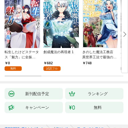
転生したけどステータ
創成魔法の再現者 1
きのした魔法工務店
王位
ス「魅力」に全振
異世界工法で最強の家
兆候
り！？(1)
づくりを（コミック）
入れ
0
682
0
748
１
る。
無料
試読フル
新刊配信予定
ランキング
キャンペーン
無料