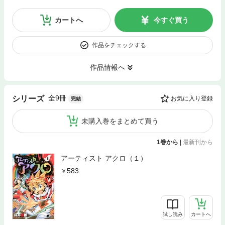
カートへ
今すぐ買う
作品をチェックする
作品情報へ
全9冊
シリーズ
お気に入り登録
完結
未購入巻をまとめて買う
1巻から
|
最新刊から
アーティスト アクロ（１）
583
試し読み
カートへ