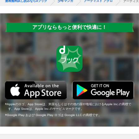
漫画無料試し読みならdブック
少年マンガ
アーティスト アクロ
アーティス
アプリならもっと便利で快適に！
Appleのロゴ、App Storeは、米国もしくはその他の国や地域におけるApple Inc.の商標で
す。App Storeは、Apple Inc.のサービスマークです。
Google Play および Google Play ロゴは Google LLC の商標です。