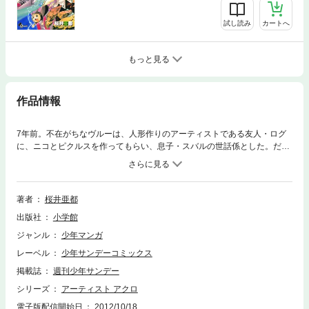
試し読み
カートへ
もっと見る
作品情報
7年前。不在がちなヴルーは、人形作りのアーティストである友人・ログ
に、ニコとピクルスを作ってもらい、息子・スバルの世話係とした。だが
そのしばらく後、ログが弟子と共にスバルの屋敷を訪れているとき、その
事件は起きた。アート協会から謎の花火のような物が打ち上がり、人間が
アートの素材として使えるようになってしまったのだ。その途端、ログは
弟子に殺され、スバルはニコに守られて無事だったものの、ショックから
著者
桜井亜都
屋敷に閉じこもるようになってしまい…。
出版社
小学館
ジャンル
少年マンガ
レーベル
少年サンデーコミックス
掲載誌
週刊少年サンデー
シリーズ
アーティスト アクロ
電子版配信開始日
2012/10/18