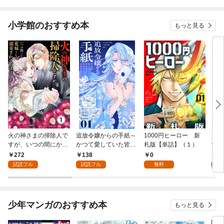
小学館のおすすめ本
もっと見る
火の神さまの掃除人で
追放令嬢からの手紙～
1000円ヒーロー 新
DIM
すが、いつの間にか花
かつて愛していた皆さ
札版【単話】（１）
9.
嫁として溺愛されてい
まへ 私のことなどお忘
272
138
0
8
ます【単話】（１）
れですか？～【単話】
試読フル
試読フル
無料
（１）
少年マンガのおすすめ本
もっと見る