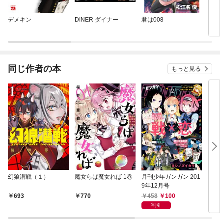
デメキン
DINER ダイナー
君は008
Sと
同じ作者の本
もっと見る
幻狼潜戦（１）
魔女らば魔女れば 1巻
月刊少年ガンガン 201
今日
9年12月号
458
100
693
770
5
割引