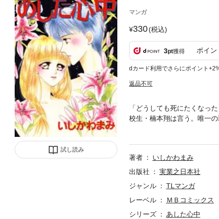
マンガ
330
(税込)
ポイン
3
pt
獲得
dカード利用でさらにポイント+2
返品不可
「どうしても死にたくなった
校生・楠本翔は言う。唯一の
動の読み切り!!
試し読み
著者
いしかわまみ
出版社
実業之日本社
ジャンル
TLマンガ
レーベル
ＭＢコミックス
シリーズ
あした心中