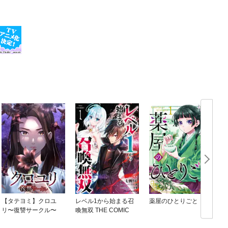
【タテヨミ】クロユ
レベル1から始まる召
薬屋のひとりごと
リ〜復讐サークル〜
喚無双 THE COMIC