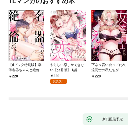
TLマンガのおすすめ本
【dブック特別版】幸
やらしい恋しかできな
下ネタ言い合ってた友
薄名器ちゃんと絶倫エ
い【分冊版】 1話
達同士の私たちが…一
リートくん むさぼりエ
晩中えっちしてる【TL
220
220
220
ッチが甘すぎる（分冊
版】(1)
試読フル
版） 【第1話】
新刊配信予定