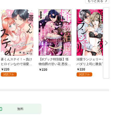
もっと見る
蒼くんステイ！～負け
【dブック特別版】怪
溺愛ランジェリー～ス
ヒロインなので溺愛に
物伯爵の甘い花 悪役令
パダリ上司に勝負下着
は不慣れです！？～
嬢はベッドで乱れ散る
を見られたら淫靡な恋
220
220
220
【分冊版】 1話
（分冊版） 【第1
が始まった～【分冊
試読フル
試読フル
話】
版】 1話
無料