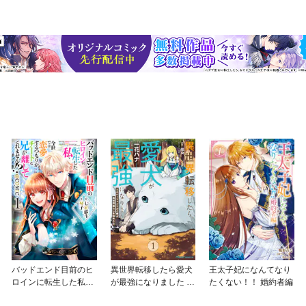
バッドエンド目前のヒ
異世界転移したら愛犬
王太子妃になんてなり
ロインに転生した私、
が最強になりました ～
たくない！！ 婚約者編
今世では恋愛するつも
シルバーフェンリルと