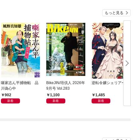
もっと見る
噺家志ん平捕物帖 品
BikeJIN/培倶人 2026年
逆転令嬢シェリアーネ
川偽心中
9月号 Vol.283
902
1,100
1,485
新着
新着
新着