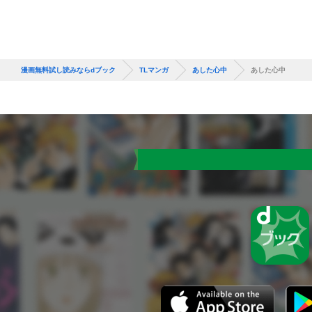
漫画無料試し読みならdブック
TLマンガ
あした心中
あした心中