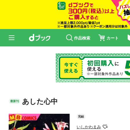
作品検索
カート
あした心中
最新刊
完結
いしかわまみ