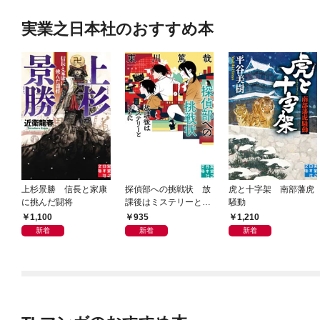
実業之日本社のおすすめ本
上杉景勝 信長と家康
探偵部への挑戦状 放
虎と十字架 南部藩虎
に挑んだ闘将
課後はミステリーとと
騒動
もに 新装版
1,100
935
1,210
新着
新着
新着