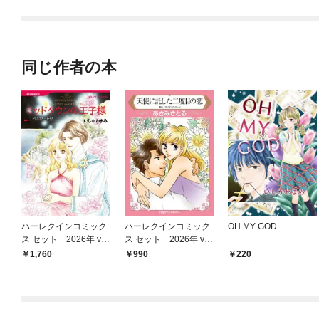
されています
同じ作者の本
ハーレクインコミック
ハーレクインコミック
OH MY GOD
ス セット 2026年 vo
ス セット 2026年 vo
l.921
l.791
1,760
990
220