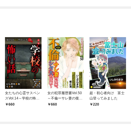
りがチートな兄が離し
俺が異世界暮らしを始
てくれません！？@C
めたら～ THE COMIC
OMIC
女たちの心霊サスペン
女の犯罪履歴書Vol.50
超・初心者向け 富士
スVol.14～学校の怖い
～不倫ーサレ妻の復
山登ってみました
話～ 1巻
讐、シタ夫の代償ー～
660
660
220