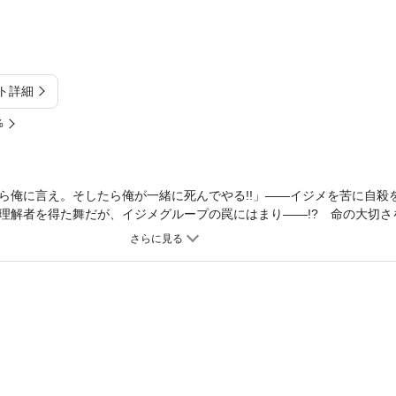
ト詳細
%
ら俺に言え。そしたら俺が一緒に死んでやる!!」――イジメを苦に自殺
理解者を得た舞だが、イジメグループの罠にはまり――!? 命の大切さ