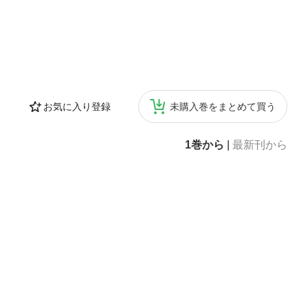
お気に入り登録
未購入巻をまとめて買う
1巻から
|
最新刊から