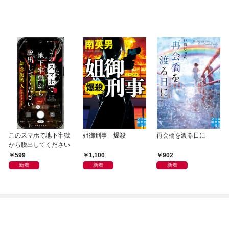
このスマホで地下牢獄
姐御刑事 爆殺
再会橋を渡る日に
から脱出してください
599
1,100
902
新着
新着
新着