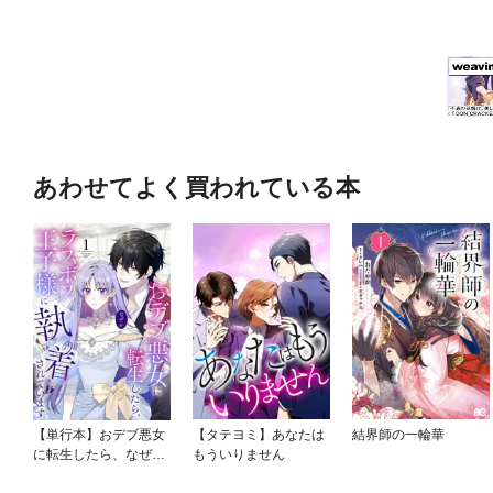
あわせてよく買われている本
【単行本】おデブ悪女
【タテヨミ】あなたは
結界師の一輪華
に転生したら、なぜか
もういりません
ラスボス王子様に執着