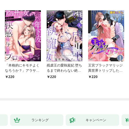
「本格的にキモチよく
残虐王の愛執寵妃 堕ち
王宮ブラックマリッジ
なろうか？」アラサー
るまで終わらない絶頂
異世界トリップしたら
女が拾った年下彼は、
夜伽で囚われて（分冊
宰相様に抱かれていま
220
220
220
快感を与えるプロでし
版） 【第1話】
した。（分冊版）結婚
た。【TL版】(1)
式は夢の中で！？
【第1話】
ランキング
キャンペーン