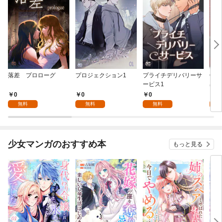
落差 プロローグ
プロジェクション1
プライチデリバリーサ
ON 
ービス1
出会
て ~
0
0
0
0
無料
無料
無料
少女マンガのおすすめ本
もっと見る