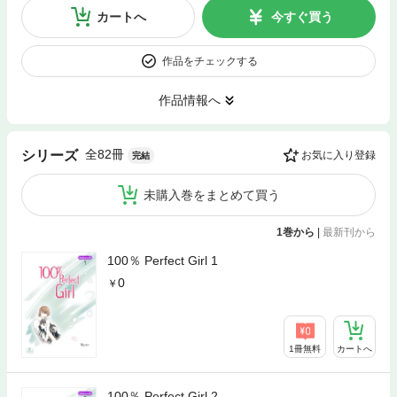
カートへ
今すぐ買う
作品をチェックする
作品情報へ
全82冊
シリーズ
お気に入り登録
完結
未購入巻をまとめて買う
1巻から
|
最新刊から
100％ Perfect Girl 1
0
1冊無料
カートへ
100％ Perfect Girl 2