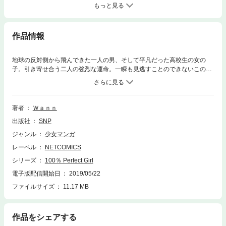
もっと見る
作品情報
地球の反対側から飛んできた一人の男、そして平凡だった高校生の女の
子。引き寄せ合う二人の強烈な運命。一瞬も見逃すことのできないこの世
で最高の初恋が始まる。韓国【Webtoon】の人気作品を再構成した日本仕
様作品。
著者
Ｗａｎｎ
出版社
SNP
ジャンル
少女マンガ
レーベル
NETCOMICS
シリーズ
100％ Perfect Girl
電子版配信開始日
2019/05/22
ファイルサイズ
11.17 MB
作品をシェアする