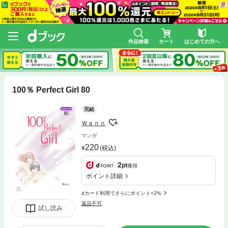
作品検索
カート
はじめての方へ
100％ Perfect Girl 80
完結
Ｗａｎｎ
マンガ
220
(税込)
2
pt
獲得
ポイント詳細
dカード利用でさらにポイント+2%
返品不可
試し読み