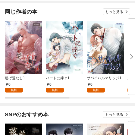
同じ作者の本
もっと見る
逃げ道なし1
ハートに捧ぐ1
サバイバルマリッジ1
ふれ
0
0
0
0
無料
無料
無料
SNPのおすすめ本
もっと見る