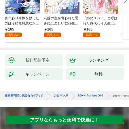
身代わり令嬢を救った
花嫁の座を奪われた忌
「姉のスペア」と呼ば
大好
のは冷酷無慈悲な氷の
み姫は楽しい亡命生活
れた身代わり人生は、
うお
王子の愛でした１
はじめます！１
今日でやめることにし
１
165
165
165
1
ます～辺境で自由を満
試読フル
試読フル
試読フル
試
喫中なので、今さら真
の聖女と言われても知
りません！～１
新刊配信予定
ランキング
キャンペーン
無料
漫画無料試し読みならdブック
少女マンガ
100％ Perfect Girl
100％ Perfec
アプリならもっと便利で快適に！