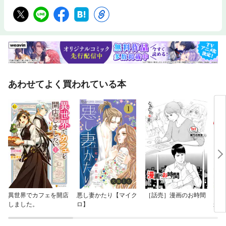
あわせてよく買われている本
異世界でカフェを開店
悪し妻かたり【マイク
［話売］漫画のお時間
その
しました。
ロ】
か？