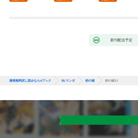
新刊配信予定
漫画無料試し読みならdブック
BLマンガ
砂の城
砂の城13