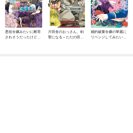
悪役令嬢みたいに断罪
片田舎のおっさん、剣
婚約破棄令嬢の華麗に
されそうだったけど、
聖になる～ただの田舎
リベンジしてみたい！
全力で愛されてます！
の剣術師範だったの
【単行本版】
不幸な運命に「ざま
に、大成した弟子たち
ぁ」しますわ！ アン
が俺を放ってくれない
ソロジーコミック
件～