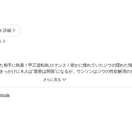
ト詳細
%
た相手に執着！甲乙逆転BLロマンス！密かに憧れていたジウの隠れた
きっかけに８人は”親密は関係”になるが、ウンソンはジウの性欲解消の
ウンソンだが、ジウの一方的な態度に疲れて気持ちが変わり始めていっ
気付いたジウは、今までとは違った好意的な態度になるが…急に”思い”
だろうか！？
wmule