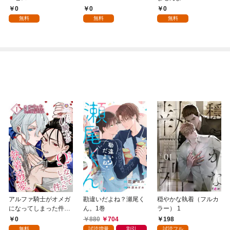
0
0
0
無料
無料
無料
アルファ騎士がオメガ
勘違いだよね？瀬尾く
穏やかな執着（フルカ
になってしまった件～
ん。1巻
ラー） 1
最強α騎士団長の俺
0
880
704
198
が、世話焼きα部下か
無料
試読増量
割引
試読フル