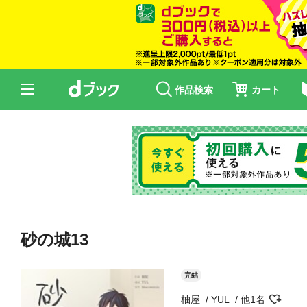
作品検索
カート
砂の城13
完結
柚屋
YUL
他1名