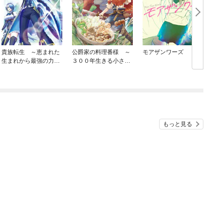
貴族転生 ～恵まれた
公爵家の料理番様 ～
モアザンワーズ
生まれから最強の力を
３００年生きる小さな
得る～
料理人～
もっと見る