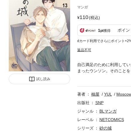
マンガ
110
(税込)
ポイン
1
pt
獲得
dカード利用でさらにポイント+2
返品不可
自己満足のために利用してい
まったウンソン。そのことを
なかった。それでも良かった
試し読み
ソンに対する自分の気持ちに
彼らの”関係”は続いていくの
著者
柚屋
YUL
Mosco
出版社
SNP
ジャンル
BLマンガ
レーベル
NETCOMICS
シリーズ
砂の城