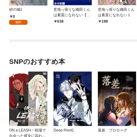
砂の城1
意地っ張りな織田くん
意地っ張りな織田くん
は素直になれない【合
は素直になれない１
0
本版】１
638
198
無料
SNPのおすすめ本
ON a LEASH ~ 戦場で
Deep Pivot1
落差 プロローグ
出会った彼女に囚われ