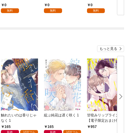
0
0
0
無料
無料
無料
もっと見る
触れたいのは香りじゃ
綻ぶ純花は遅く咲く 1
甘咬みリップライン
F
なく 1
【電子限定おまけ付
き】
165
165
957
新着
試読フル
新着
試読フル