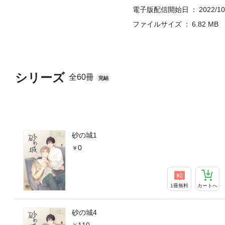
電子版配信開始日
2022/10
ファイルサイズ
6.82 MB
シリーズ
全60冊
完結
砂の城1
0
1冊無料
カートへ
砂の城4
110