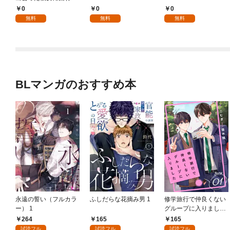
て ~1
0
0
0
無料
無料
無料
BLマンガのおすすめ本
永遠の誓い（フルカラ
ふしだらな花摘み男 1
修学旅行で仲良くない
ー） 1
グループに入りました
【単話版】1巻
264
165
165
試読フル
試読フル
試読フル