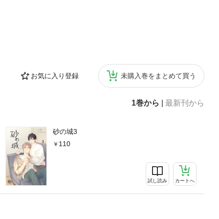
お気に入り登録
未購入巻をまとめて買う
1巻から
|
最新刊から
砂の城3
110
試し読み
カートへ