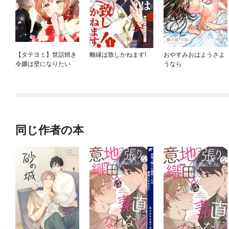
【タテヨミ】世話焼き
離縁は致しかねます!
おやすみおはようさよ
令嬢は壁になりたい
うなら
同じ作者の本