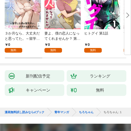
３か月なら、大丈夫だ
妻よ、僕の恋人になっ
ヒトグイ 第1話
世界
と思ってた。～留学し
てくれませんか？ 第1
レベ
た僕の留守中に、一途
話
0
0
0
0
な彼女が汚されるまで
無料
無料
無料
～ 1話
新刊配信予定
ランキング
キャンペーン
無料
漫画無料試し読みならdブック
青年マンガ
ちろちゃん
ちろちゃん: 1