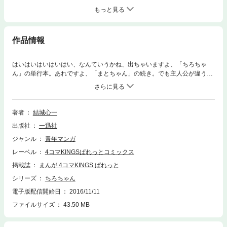
もっと見る
作品情報
はいはいはいはいはい、なんていうかね、出ちゃいますよ、「ちろちゃ
ん」の単行本。あれですよ、「まとちゃん」の続き。でも主人公が違うん
ですよ。びっくりしちゃうね。だからタイトルが違うんですかね、どうで
すかね。まあ、毎度のごとく小学生の女子がね、いろいろするマンガなん
ですがね。そういう言い方すると昨今話題の何かっぽくていいでしょ。ヒ
ット作の予感？っていうか。とりあえず、厄払いのつもりで買うといいと
著者
結城心一
思います。
出版社
一迅社
ジャンル
青年マンガ
レーベル
4コマKINGSぱれっとコミックス
掲載誌
まんが 4コマKINGS ぱれっと
シリーズ
ちろちゃん
電子版配信開始日
2016/11/11
ファイルサイズ
43.50 MB