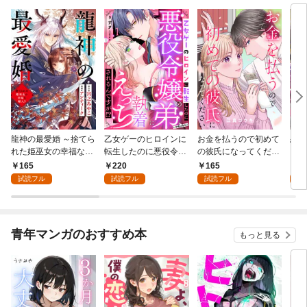
龍神の最愛婚 ～捨てら
乙女ゲーのヒロインに
お金を払うので初めて
恋を
れた姫巫女の幸福な嫁
転生したのに悪役令嬢
の彼氏になってくださ
スが
入り～: 1
の弟（攻略対象外）に
い: 1
溺愛
165
220
165
2
執着えっちされるんで
試読フル
試読フル
試読フル
試
すが！？: 1
青年マンガのおすすめ本
もっと見る