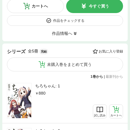
カートへ
今すぐ買う
作品をチェックする
作品情報へ
全5冊
シリーズ
お気に入り登録
完結
未購入巻をまとめて買う
1巻から
|
最新刊から
ちろちゃん: 1
880
試し読み
カートへ