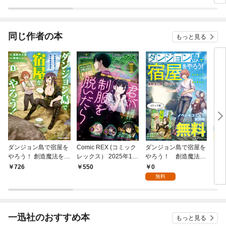
ラスボス王子様に執着
今世では恋愛するつも
されています
りがチートな兄が離し
てくれません！？@C
OMIC
同じ作者の本
もっと見る
ダンジョン島で宿屋を
Comic REX (コミック
ダンジョン島で宿屋を
お兄
やろう！ 創造魔法を貰
レックス） 2025年1月
やろう！ 創造魔法を
い！
った俺の細腕繁盛記: 1
号[雑誌]
貰った俺の細腕繁盛
コミ
0
726
550
8
【イラスト特典付】
記 ノベル&コミック
無料
試読版
一迅社のおすすめ本
もっと見る