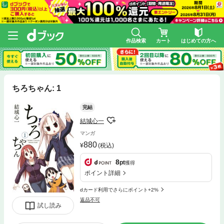
作品検索
カート
はじめての方へ
ちろちゃん: 1
完結
結城心一
マンガ
880
(税込)
8
pt
獲得
ポイント詳細
dカード利用でさらにポイント+2%
返品不可
試し読み