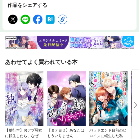
作品をシェアする
あわせてよく買われている本
【単行本】おデブ悪女
【タテヨミ】あなたは
バッドエンド目前のヒ
【タ
に転生したら、なぜか
もういりません
ロインに転生した私、
リ〜