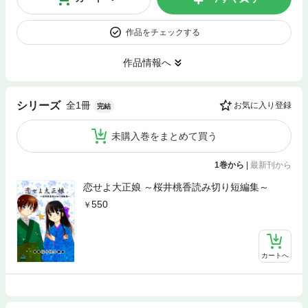
作品をチェックする
作品情報へ
全1冊
シリーズ
お気に入り登録
完結
未購入巻をまとめて買う
1巻から
|
最新刊から
恋せよ大正娘 ～桜井桃香読み切り短編集～
550
カートへ