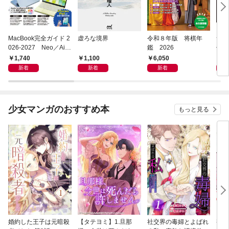
MacBook完全ガイド 2
虚ろな境界
令和８年版 将棋年
つく
026-2027 Neo／Air
鑑 2026
像生
／Pro対応
1,740
1,100
6,050
4,
新着
新着
新着
少女マンガのおすすめ本
もっと見る
婚約した王子は元暗殺
【タテヨミ】1.旦那
社交界の毒婦とよばれ
視線