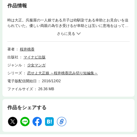
作品情報
時は大正。呉服屋の一人娘である月子は幼馴染である幸助とお見合いを迫
られていた。優しい両親の為引き受けるが幸助とは互いに意地をはってし
まい上手くいかない。だがその翌日幸助が屋根から転落したと聞き月子は
病院へと走る……！ いじっぱり同士のラブコメディー。他、吸血鬼の美少
年と人間の美少女の微妙な恋模様「ブラッドブライド」、小学生３人組が
遭遇した不思議な出来事「秘密的小学部隊」を収録した桜井桃香の短編
著者
桜井桃香
集。
出版社
マイナビ出版
ジャンル
少女マンガ
シリーズ
恋せよ大正娘 ～桜井桃香読み切り短編集～
電子版配信開始日
2016/12/02
ファイルサイズ
26.36 MB
作品をシェアする