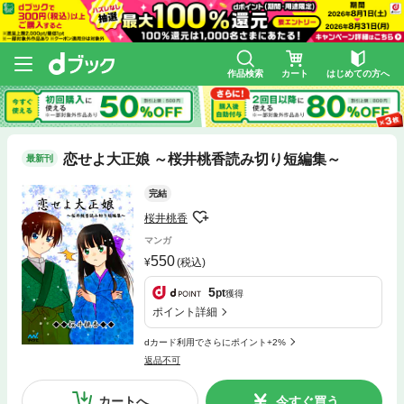
作品検索
カート
はじめての方へ
恋せよ大正娘 ～桜井桃香読み切り短編集～
最新刊
完結
桜井桃香
マンガ
550
(税込)
5
pt
獲得
ポイント詳細
dカード利用でさらにポイント+2%
返品不可
カートへ
今すぐ買う