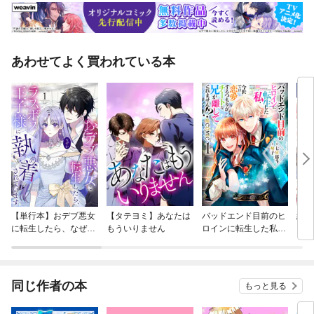
あわせてよく買われている本
【単行本】おデブ悪女
【タテヨミ】あなたは
バッドエンド目前のヒ
結界
に転生したら、なぜか
もういりません
ロインに転生した私、
ラスボス王子様に執着
今世では恋愛するつも
されています
りがチートな兄が離し
てくれません！？@C
OMIC
同じ作者の本
もっと見る