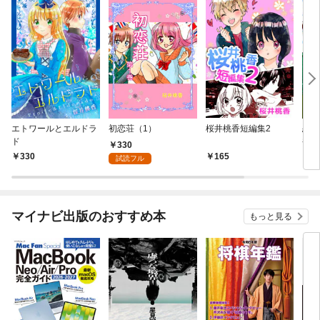
エトワールとエルドラ
初恋荘（1）
桜井桃香短編集2
恋せ
ド
香読
330
330
165
5
試読フル
マイナビ出版のおすすめ本
もっと見る