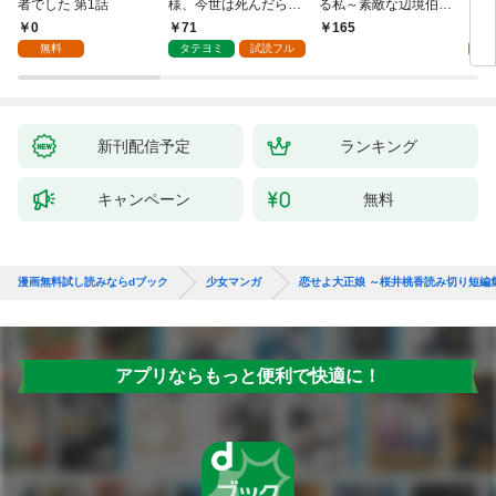
者でした 第1話
様、今世は死んだら許
る私～素敵な辺境伯令
る 1
しません
息に腕を折られたの
0
71
1
165
で、責任とってもらい
無料
タテヨミ
試読フル
試
ます～［ばら売り］
第1話
新刊配信予定
ランキング
キャンペーン
無料
漫画無料試し読みならdブック
少女マンガ
恋せよ大正娘 ～桜井桃香読み切り短編
アプリならもっと便利で快適に！