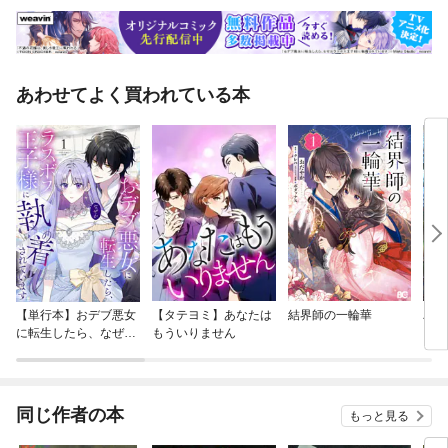
あわせてよく買われている本
【単行本】おデブ悪女
【タテヨミ】あなたは
結界師の一輪華
バッ
に転生したら、なぜか
もういりません
ロイ
ラスボス王子様に執着
今世
されています
りが
てく
OMI
同じ作者の本
もっと見る