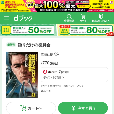
作品検索
カート
はじめての方へ
独りだけの役員会
最新刊
広瀬仁紀
770
(税込)
7
pt
獲得
ポイント詳細
dカード利用でさらにポイント+2%
返品不可
カートへ
今すぐ買う