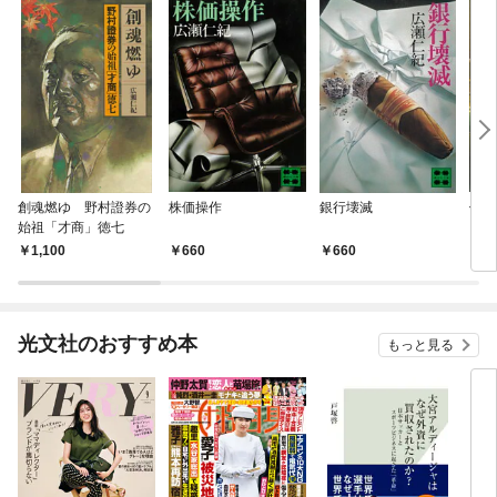
創魂燃ゆ 野村證券の
株価操作
銀行壊滅
偽装
始祖「才商」徳七
1,100
660
660
6
光文社のおすすめ本
もっと見る