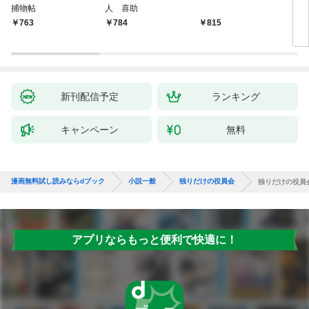
捕物帖
人 喜助
763
784
815
7
新刊配信予定
ランキング
キャンペーン
無料
漫画無料試し読みならdブック
小説一般
独りだけの役員会
独りだけの役員
アプリならもっと便利で快適に！