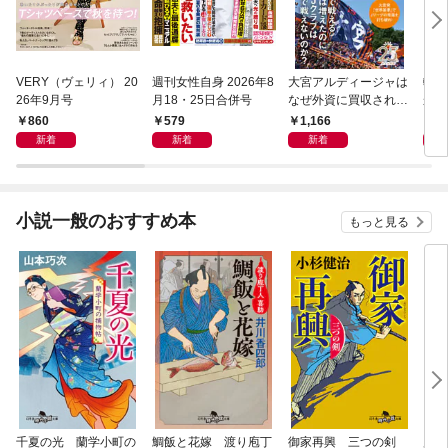
VERY（ヴェリィ） 20
週刊女性自身 2026年8
大宮アルディージャは
転売
26年9月号
月18・25日合併号
なぜ外資に買収された
から
のか？～日本サッカー
け）
860
579
1,166
1,
とスポーツビジネスに
新着
新着
新着
起きた「革命」～
小説一般のおすすめ本
もっと見る
千夏の光 蘭学小町の
鯛飯と花嫁 渡り庖丁
御家再興 三つの剣
蟲祓