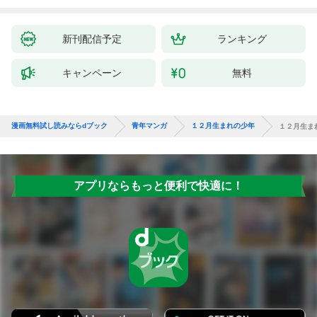
新刊配信予定
ランキング
キャンペーン
無料
漫画無料試し読みならdブック
青年マンガ
１２月生まれの少年
１２月生ま
アプリならもっと便利で快適に！