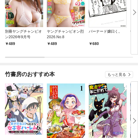
別冊ヤングチャンピオ
ヤングチャンピオン烈
バーナード嬢曰く。
鬱ご
ン2026年9月号
2026.No.8
489
489
680
7
竹書房のおすすめ本
もっと見る