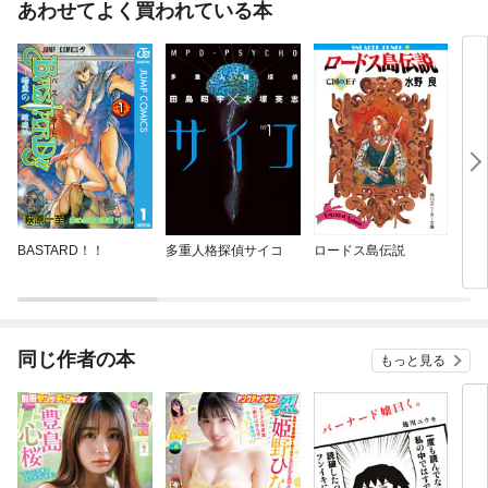
あわせてよく買われている本
BASTARD！！
多重人格探偵サイコ
ロードス島伝説
ちぃ
き
同じ作者の本
もっと見る