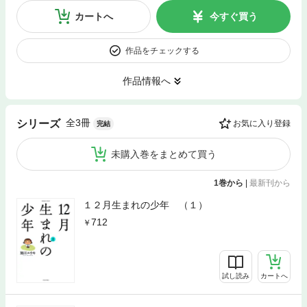
カートへ
今すぐ買う
作品をチェックする
作品情報へ
全3冊
シリーズ
お気に入り登録
完結
未購入巻をまとめて買う
1巻から
|
最新刊から
１２月生まれの少年 （１）
712
試し読み
カートへ