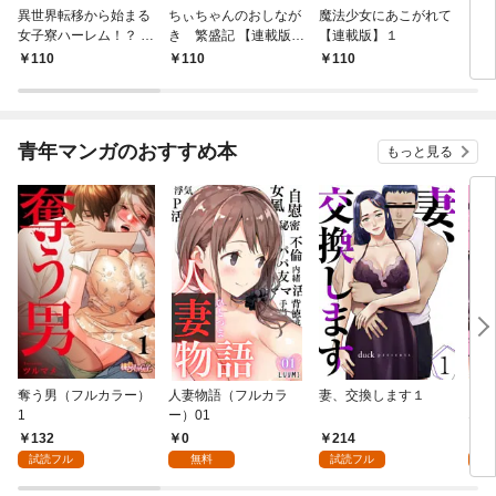
異世界転移から始まる
ちぃちゃんのおしなが
魔法少女にあこがれて
ガー
女子寮ハーレム！？ ～
き 繁盛記 【連載版】
【連載版】１
ィー
管理人として働く人間
１
110
110
110
1
と恋する魔族娘たち～
【連載版】０
青年マンガのおすすめ本
もっと見る
奪う男（フルカラー）
人妻物語（フルカラ
妻、交換します１
ごめ
1
ー）01
ない
132
0
214
1
試読フル
無料
試読フル
試