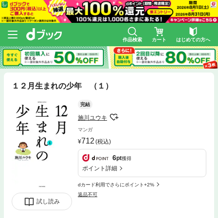
作品検索
カート
はじめての方へ
１２月生まれの少年 （１）
完結
施川ユウキ
マンガ
712
(税込)
6
pt
獲得
ポイント詳細
dカード利用でさらにポイント+2%
返品不可
試し読み