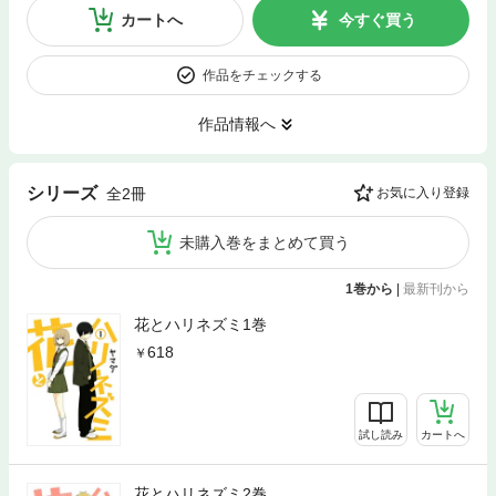
カートへ
今すぐ買う
作品をチェックする
作品情報へ
シリーズ
全2冊
お気に入り登録
未購入巻をまとめて買う
1巻から
|
最新刊から
花とハリネズミ1巻
618
試し読み
カートへ
花とハリネズミ2巻