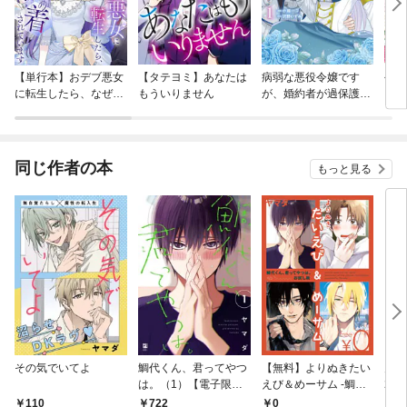
【単行本】おデブ悪女
【タテヨミ】あなたは
病弱な悪役令嬢です
公爵
に転生したら、なぜか
もういりません
が、婚約者が過保護す
当た
ラスボス王子様に執着
ぎて逃げ出したい(私
されています
たち犬猿の仲でしたよ
ね！？)
同じ作者の本
もっと見る
その気でいてよ
鯛代くん、君ってやつ
【無料】よりぬきたい
月刊
は。（1）【電子限定
えび＆めーサム -鯛代
202
おまけ付】
くん、君ってやつは。
12
0
110
722
7