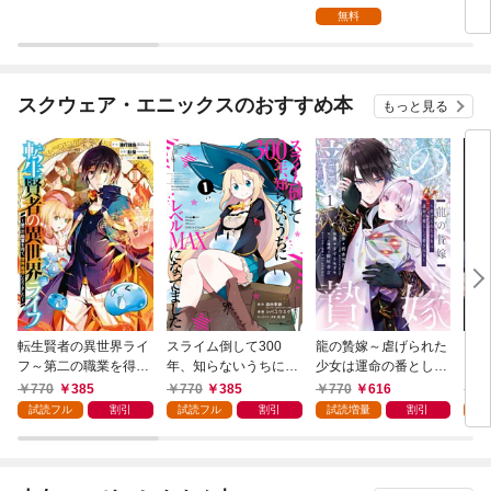
お試し版-
無料
スクウェア・エニックスのおすすめ本
もっと見る
転生賢者の異世界ライ
スライム倒して300
龍の贄嫁～虐げられた
いじ
フ～第二の職業を得
年、知らないうちにレ
少女は運命の番として
にお
て、世界最強になりま
ベルMAXになってまし
愛される～ 1巻
770
385
770
385
770
616
7
した～ 1巻
た 1巻
試読フル
割引
試読フル
割引
試読増量
割引
試