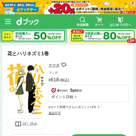
作品検索
カート
はじめての方へ
花とハリネズミ1巻
ヤマダ
マンガ
618
(税込)
5
pt
獲得
ポイント詳細
dカード利用でさらにポイント+2%
返品不可
試し読み