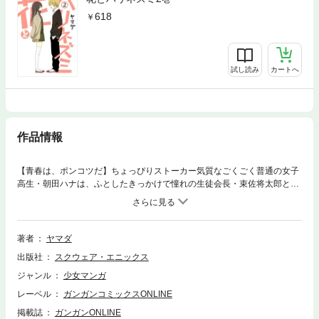
618
試し読み
カートへ
作品情報
【青春は、ポンコツだ】ちょっぴりストーカー気質なごくごく普通の女子
高生・朝田ハナは、ふとしたきっかけで憧れの生徒会長・束佐将太郎と知
り合うことに成功するのだけれど…？ 変顔すら辞さない異色のヒロイン
が、当たっては砕け、そして全力で空回る!! 痛眩しい青春満載の注目
作、登場！(C)2012 Yamada
著者
ヤマダ
出版社
スクウェア・エニックス
ジャンル
少女マンガ
レーベル
ガンガンコミックスONLINE
掲載誌
ガンガンONLINE