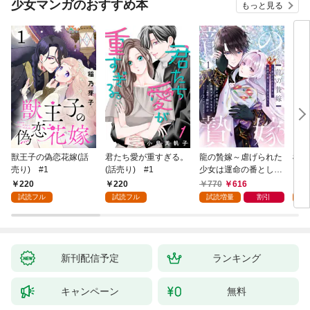
少女マンガのおすすめ本
もっと見る
獣王子の偽恋花嫁(話
君たち愛が重すぎる。
龍の贄嫁～虐げられた
桜と
売り) #1
(話売り) #1
少女は運命の番として
愛される～ 1巻
220
220
770
616
2
試読フル
試読フル
試読増量
割引
試
新刊配信予定
ランキング
キャンペーン
無料