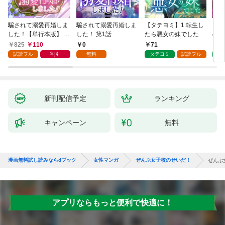
騙されて溺愛再婚しま
騙されて溺愛再婚しま
【タテヨミ】1.転生し
【タ
した！【単行本版】 1
した！ 第1話
たら悪女の妹でした
の私
巻
825
110
0
71
7
試読フル
割引
無料
タテヨミ
試読フル
タ
新刊配信予定
ランキング
キャンペーン
無料
漫画無料試し読みならdブック
女性マンガ
ぜんぶ女子校のせいだ！
ぜんぶ
アプリならもっと便利で快適に！