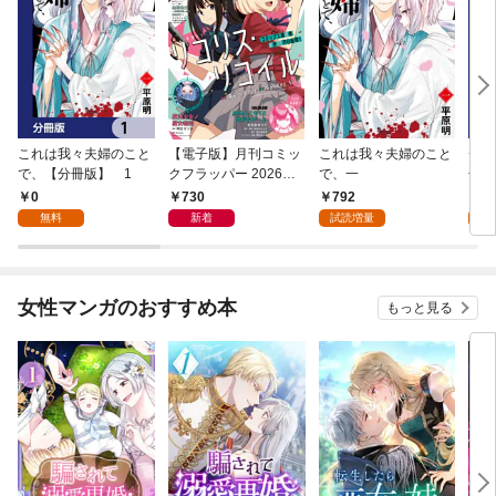
これは我々夫婦のこと
【電子版】月刊コミッ
これは我々夫婦のこと
チェ
で、【分冊版】 1
クフラッパー 2026年9
で、一
冊版
月号
0
730
792
0
無料
新着
試読増量
女性マンガのおすすめ本
もっと見る