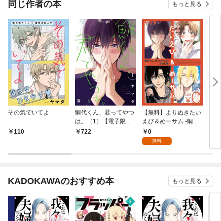
同じ作者の本
もっと見る
その気でいてよ
鯛代くん、君ってやつ
【無料】よりぬきたい
月刊
は。（1）【電子限定
えび＆めーサム -鯛代
202
おまけ付】
くん、君ってやつは。
12
0
110
722
7
お試し版-
無料
KADOKAWAのおすすめ本
もっと見る