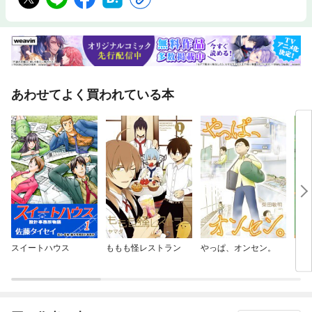
あわせてよく買われている本
スイートハウス
ももも怪レストラン
やっぱ、オンセン。
リー
ンチ