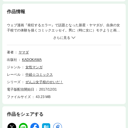
作品情報
ウェブ漫画『発狂するエラー』で話題となった新星・ヤマダが、自身の女
子校での体験を描くコミックエッセイ。男に（時に女に）モテようと画策
しては挫折し、刺激を求めては“事件”を起こす。空元気な日々に苦笑!?
著者
ヤマダ
出版社
KADOKAWA
ジャンル
女性マンガ
レーベル
中経☆コミックス
シリーズ
ぜんぶ女子校のせいだ！
電子版配信開始日
2017/12/31
ファイルサイズ
43.23 MB
作品をシェアする