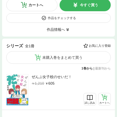
カートへ
今すぐ買う
作品をチェックする
作品情報へ
シリーズ
全1冊
お気に入り登録
未購入巻をまとめて買う
1巻から
|
最新刊から
ぜんぶ女子校のせいだ！
1,210
605
試し読み
カートへ