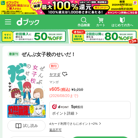
作品検索
カート
はじめての方へ
ぜんぶ女子校のせいだ！
最新刊
割引
ヤマダ
マンガ
605
(税込)
1,210
(2026/08/20まで)
5
pt
獲得
ポイント詳細
dカード利用でさらにポイント+2%
試し読み
返品不可