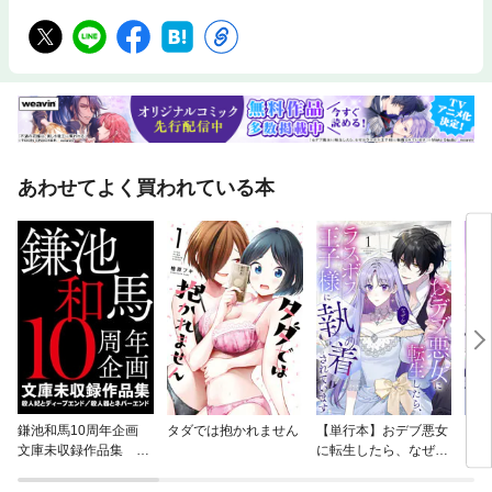
あわせてよく買われている本
鎌池和馬10周年企画
タダでは抱かれません
【単行本】おデブ悪女
【タ
文庫未収録作品集 殺
に転生したら、なぜか
もう
人妃とディープエンド
ラスボス王子様に執着
／殺人器とネバーエン
されています