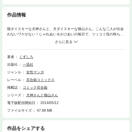
作品情報
猫ダイスキーな犬神さんと、犬ダイスキーな猫山さん。こんな二人が出会
わないワケがない！じゃれあい＆かけあいの毎日で、ツッコミ役の秋ちゃ
んもお疲れモード。生物部に入って杜松さん、牛若さんとの部活動も満
喫？する学園生活。プロ患者の鳥飼さん、バナナが似合う委員長、猿飛さ
んも加わって…十二支勢揃いまであとちょっと！？
著者
くずしろ
出版社
一迅社
ジャンル
女性マンガ
レーベル
百合姫コミックス
掲載誌
コミック百合姫
シリーズ
犬神さんと猫山さん
電子版配信開始日
2014/05/12
ファイルサイズ
47.98 MB
作品をシェアする