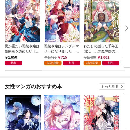
愛が重たい悪役令嬢は
悪役令嬢はシングルマ
わたしの創った千年王
天才
婚約者を諦めたい【特
ザーになりました 双
国: 1 天才魔導師の自
【特
典SS付】
子を引き取りましたが
由気ままな転生無双譚
1,650
1,430
715
1,430
1,001
1,
公爵様からの溺愛は想
【特典SS付】
新着
試読増量
割引
試読増量
割引
試
定外です【特典SS
付】
女性マンガのおすすめ本
もっと見る