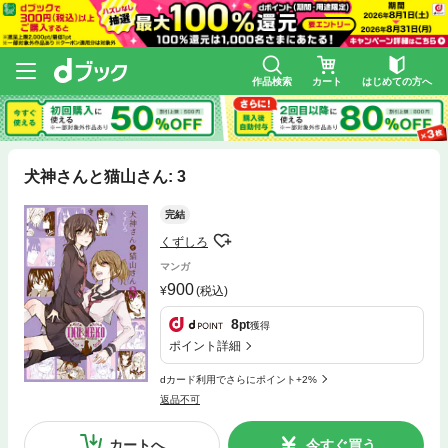
作品検索
カート
はじめての方へ
犬神さんと猫山さん: 3
完結
くずしろ
マンガ
900
(税込)
8
pt
獲得
ポイント詳細
dカード利用でさらにポイント+2%
返品不可
カートへ
今すぐ買う