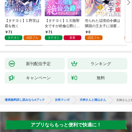
【タテヨミ】1.野茨は
【タテヨミ】1.欠陥聖
売られた辺境伯令嬢は
千鶴
霜を抱く
女ですが絶倫公爵にす
隣国の王太子に溺愛さ
に一
がられています
れる 1
【分
71
71
0
0
家の
タテヨミ
試読フル
タテヨミ
新着
試読フル
新刊配信予定
ランキング
キャンペーン
無料
漫画無料試し読みならdブック
女性マンガ
犬神さんと猫山さん
犬神さんと猫
アプリならもっと便利で快適に！