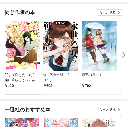
ド
同じ作者の本
もっと見る
30まで独りだったら一
永世乙女の戦い方
雨夜の月（１）
笑顔
緒に暮らそうって言っ
（１）
す。
たよね？ 【連載版】１
110
693
792
7
一迅社のおすすめ本
もっと見る