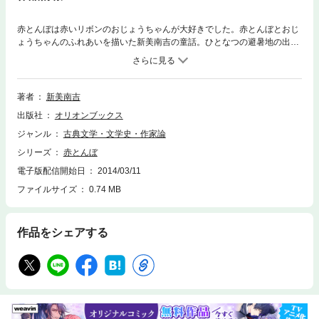
赤とんぼは赤いリボンのおじょうちゃんが大好きでした。赤とんぼとおじ
ょうちゃんのふれあいを描いた新美南吉の童話。ひとなつの避暑地の出来
事です。
著者
新美南吉
出版社
オリオンブックス
ジャンル
古典文学・文学史・作家論
シリーズ
赤とんぼ
電子版配信開始日
2014/03/11
ファイルサイズ
0.74 MB
作品をシェアする