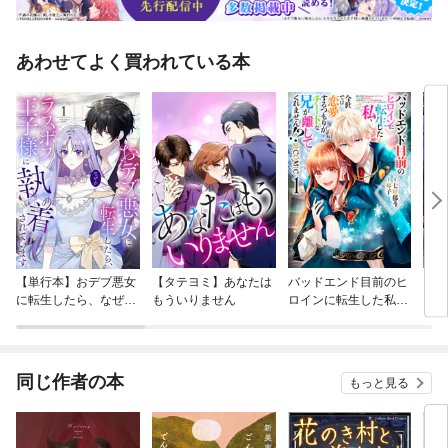
あわせてよく買われている本
【単行本】おデブ悪女
【タテヨミ】あなたは
バッドエンド目前のヒ
【タ
に転生したら、なぜか
もういりません
ロインに転生した私、
リ〜
ラスボス王子様に執着
今世では恋愛するつも
されています
りがチートな兄が離し
てくれません！？@C
OMIC
同じ作者の本
もっと見る