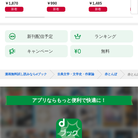
エッセンスをつかむ50
洋
から
1,870
990
1,485
1,
冊
新着
新着
新着
新刊配信予定
ランキング
キャンペーン
無料
漫画無料試し読みならdブック
古典文学・文学史・作家論
赤とんぼ
赤とん
アプリならもっと便利で快適に！