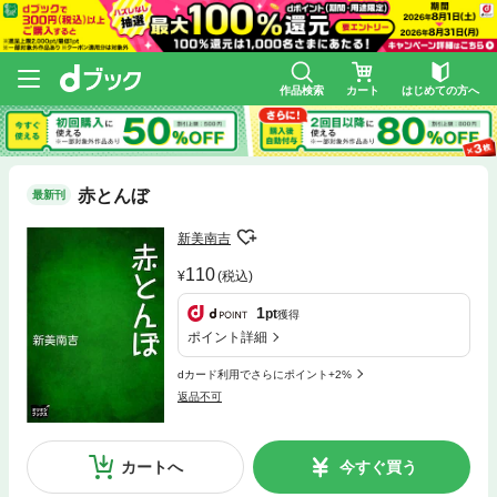
作品検索
カート
はじめての方へ
赤とんぼ
最新刊
新美南吉
110
(税込)
1
pt
獲得
ポイント詳細
dカード利用でさらにポイント+2%
返品不可
カートへ
今すぐ買う