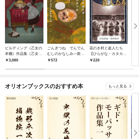
ビルディング（乙女の
ごんぎつね でんでん
花のき村と盗人たち
花
本棚）作品集（乙女の
むしのかなしみ—新美
【ひらがな・カタカ
【漢
本棚）
南吉傑作選—（新潮文
ナ】
3,080
572
220
2
庫）
オリオンブックスのおすすめ本
もっと見る